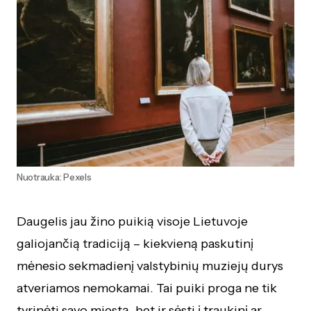
Nuotrauka: Pexels
Daugelis jau žino puikią visoje Lietuvoje
galiojančią tradiciją – kiekvieną paskutinį
mėnesio sekmadienį valstybinių muziejų durys
atveriamos nemokamai. Tai puiki proga ne tik
tyrinėti savo miestą, bet ir sėsti į traukinį ar