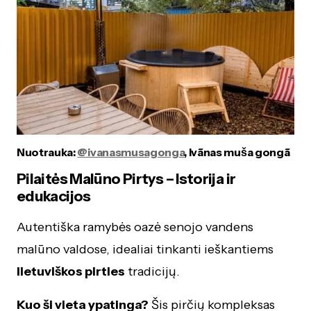
Nuotrauka:
@ivanasmusagonga
, Ivãnas muša gongã
Pilaitės Malūno Pirtys – Istorija ir
edukacijos
Autentiška ramybės oazė senojo vandens
malūno valdose, idealiai tinkanti ieškantiems
lietuviškos pirties
tradicijų.
Kuo ši vieta ypatinga?
Šis pirčių kompleksas