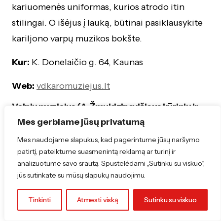
kariuomenės uniformas, kurios atrodo itin
stilingai. O išėjus į lauką, būtinai pasiklausykite
kariljono varpų muzikos bokšte.
Kur:
K. Donelaičio g. 64, Kaunas
Web:
vdkaromuziejus.lt
Velnių muziejus (A. Žmuidzinavičiaus kūrinių ir
rinkinių muziejus)
Mes gerbiame jūsų privatumą
Tai vienintelis toks muziejus pasaulyje. Taip,
Mes naudojame slapukus, kad pagerintume jūsų naršymo
patirtį, pateiktume suasmenintą reklamą ar turinį ir
pasaulyje. Ir jis yra Kaune.
analizuotume savo srautą. Spustelėdami „Sutinku su viskuo“,
jūs sutinkate su mūsų slapukų naudojimu.
Kodėl verta čia apsilankyti:
jei ieškote kažko
keisto, linksmo ir unikalaus – eikite čia.
Tinkinti
Atmesti viską
Sutinku su viskuo
Kolekcijoje – tūkstančiai velnių iš viso pasaulio: