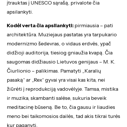
įtrauktas į UNESCO sąrašą, privalote čia
apsilankyti.
Kodėl verta čia apsilankyti:
pirmiausia – pati
architektūra. Muziejaus pastatas yra tarpukario
modernizmo šedevras, o vidaus erdvės, ypač
didžioji auditorija, tiesiog gniaužia kvapą. Čia
saugomas didžiausio Lietuvos genijaus – M. K.
Čiurlionio – palikimas. Pamatyti „Karalių
pasaką“ ar „Rex“ gyvai yra visai kas kita, nei
žiūrėti į reprodukciją vadovėlyje. Tamsa, mistika
ir muzika, skambanti salėse, sukuria beveik
meditacinę būseną. Be to, čia gausu ir liaudies
meno bei taikomosios dailės, tad akis tikrai turės
kur paganyti.