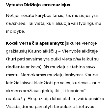
Vytauto Didžiojo karo muziejus
Net jei nesate karybos fanas, šis muziejus yra
must-see
. Tai vieta, kuri alsuoja valstybingumu
ir didybe.
Kodėl verta čia apsilankyti:
įsikūręs vienoje
gražiausių Kauno aikščių – Vienybės aikštėje
(kuri pati savaime yra puiki vieta
chill
laikui su
riedlente ar kava), šis muziejus stebina savo
mastu. Nemokamas muziejų lankymas Kaune
leidžia laisvai klaidžioti po sales, kuriose – nuo
akmens amžiaus ginklų iki „Lituanicos“
nuolaužų. Ekspozicija labai plati ir įvairiapusiška.
Visada įdomu pamatyti tarpukario Lietuvos