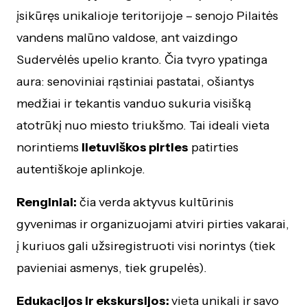
įsikūręs unikalioje teritorijoje – senojo Pilaitės
vandens malūno valdose, ant vaizdingo
Sudervėlės upelio kranto. Čia tvyro ypatinga
aura: senoviniai rąstiniai pastatai, ošiantys
medžiai ir tekantis vanduo sukuria visišką
atotrūkį nuo miesto triukšmo. Tai ideali vieta
norintiems
lietuviškos pirties
patirties
autentiškoje aplinkoje.
Renginiai:
čia verda aktyvus kultūrinis
gyvenimas ir organizuojami atviri pirties vakarai,
į kuriuos gali užsiregistruoti visi norintys (tiek
pavieniai asmenys, tiek grupelės).
Edukacijos ir ekskursijos:
vieta unikali ir savo