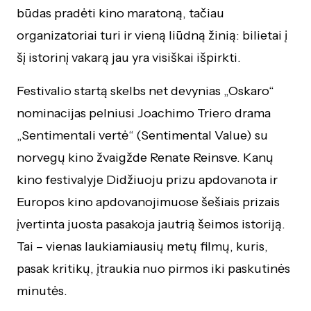
būdas pradėti kino maratoną, tačiau
organizatoriai turi ir vieną liūdną žinią: bilietai į
šį istorinį vakarą jau yra visiškai išpirkti.
Festivalio startą skelbs net devynias „Oskaro“
nominacijas pelniusi Joachimo Triero drama
„Sentimentali vertė“ (Sentimental Value) su
norvegų kino žvaigžde Renate Reinsve. Kanų
kino festivalyje Didžiuoju prizu apdovanota ir
Europos kino apdovanojimuose šešiais prizais
įvertinta juosta pasakoja jautrią šeimos istoriją.
Tai – vienas laukiamiausių metų filmų, kuris,
pasak kritikų, įtraukia nuo pirmos iki paskutinės
minutės.