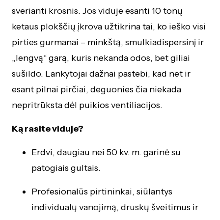
sverianti krosnis. Jos viduje esanti 10 tonų
ketaus plokščių įkrova užtikrina tai, ko ieško visi
pirties gurmanai – minkštą, smulkiadispersinį ir
„lengvą“ garą, kuris nekanda odos, bet giliai
sušildo. Lankytojai dažnai pastebi, kad net ir
esant pilnai pirčiai, deguonies čia niekada
nepritrūksta dėl puikios ventiliacijos.
Ką rasite viduje?
Erdvi, daugiau nei 50 kv. m. garinė su
patogiais gultais.
Profesionalūs pirtininkai, siūlantys
individualų vanojimą, druskų šveitimus ir