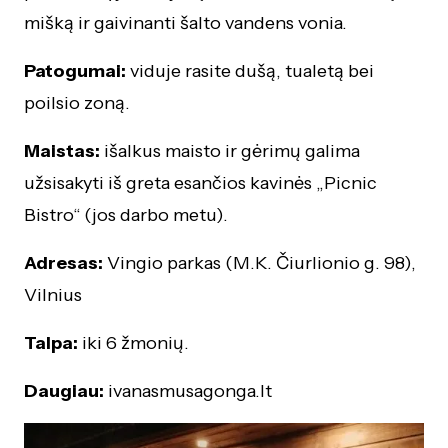
mišką ir gaivinanti šalto vandens vonia.
Patogumai:
viduje rasite dušą, tualetą bei
poilsio zoną.
Maistas:
išalkus maisto ir gėrimų galima
užsisakyti iš greta esančios kavinės „Picnic
Bistro“ (jos darbo metu).
Adresas:
Vingio parkas (M.K. Čiurlionio g. 98),
Vilnius
Talpa:
iki 6 žmonių.
Daugiau:
ivanasmusagonga.lt