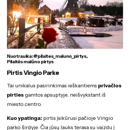
Nuotrauika: @pilaites_maluno_pirtys,
Pilaitės malūno pirtys
Pirtis Vingio Parke
Tai unikalus pasirinkimas ieškantiems
privačios
pirties
gamtos apsuptyje, neišvykstant iš
miesto centro.
Kuo ypatinga:
pirtis įsikūrusi pačioje Vingio
parko širdyje. Čia jūsų lauks terasa su vaizdu į