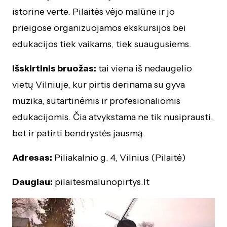
istorine verte. Pilaitės vėjo malūne ir jo
prieigose organizuojamos ekskursijos bei
edukacijos tiek vaikams, tiek suaugusiems.
Išskirtinis bruožas:
tai viena iš nedaugelio
vietų Vilniuje, kur pirtis derinama su gyva
muzika, sutartinėmis ir profesionaliomis
edukacijomis. Čia atvykstama ne tik nusiprausti,
bet ir patirti bendrystės jausmą.
Adresas:
Piliakalnio g. 4, Vilnius (Pilaitė)
Daugiau:
pilaitesmalunopirtys.lt