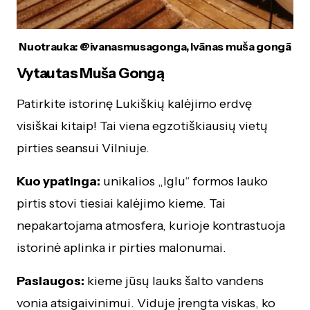
Nuotrauka: @ivanasmusagonga, Ivãnas muša gongã
Vytautas Muša Gongą
Patirkite istorinę Lukiškių kalėjimo erdvę
visiškai kitaip! Tai viena egzotiškiausių vietų
pirties seansui Vilniuje.
Kuo ypatinga:
unikalios „Iglu“ formos lauko
pirtis stovi tiesiai kalėjimo kieme. Tai
nepakartojama atmosfera, kurioje kontrastuoja
istorinė aplinka ir pirties malonumai.
Paslaugos:
kieme jūsų lauks šalto vandens
vonia atsigaivinimui. Viduje įrengta viskas, ko