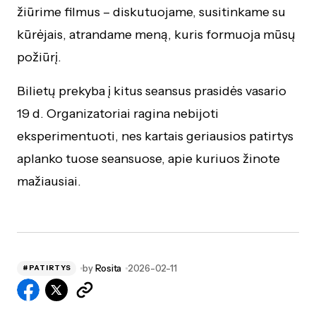
žiūrime filmus – diskutuojame, susitinkame su
kūrėjais, atrandame meną, kuris formuoja mūsų
požiūrį.
Bilietų prekyba į kitus seansus prasidės vasario
19 d. Organizatoriai ragina nebijoti
eksperimentuoti, nes kartais geriausios patirtys
aplanko tuose seansuose, apie kuriuos žinote
mažiausiai.
by
Rosita
2026-02-11
#PATIRTYS