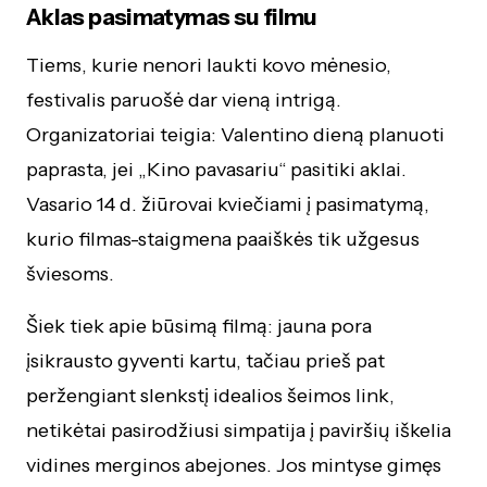
Aklas pasimatymas su filmu
Tiems, kurie nenori laukti kovo mėnesio,
festivalis paruošė dar vieną intrigą.
Organizatoriai teigia: Valentino dieną planuoti
paprasta, jei „Kino pavasariu“ pasitiki aklai.
Vasario 14 d. žiūrovai kviečiami į pasimatymą,
kurio filmas-staigmena paaiškės tik užgesus
šviesoms.
Šiek tiek apie būsimą filmą: jauna pora
įsikrausto gyventi kartu, tačiau prieš pat
peržengiant slenkstį idealios šeimos link,
netikėtai pasirodžiusi simpatija į paviršių iškelia
vidines merginos abejones. Jos mintyse gimęs