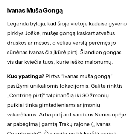
Ivanas Muša Gongą
Legenda byloja, kad šioje vietoje kadaise gyveno
pirklys Joškė, mušęs gongą kaskart atvežus
druskos ar mėsos, o vėliau verslą perėmęs jo
sūnėnas Ivanas čia įkūrė pirtį. Šiandien gongas
vis dar kviečia tuos, kurie ieško malonumų.
Kuo ypatinga?
Pirtys “Ivanas muša gongą”
pasižymi unikaliomis lokacijomis. Galite rinktis
„Centrinę pirtį“ talpinančią iki 30 žmonių –
puikiai tinka gimtadieniams ar įmonių
vakarėliams. Arba pirtį ant vandens Neries upėje
ar pabėgimą į gamtą Trakų rajone („Ivanas
Countryside“). Čia rasite ne tik karštą garinę,