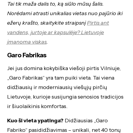
Tai tik maža dalis to, ką siūlo mūsų šalis.
Norėdami atrasti unikalias vietas nuo pajūrio iki
ežerų krašto, skaitykite straipsnį
Pirtis ant
vandens, jurtoje ar kapsulėje? Lietuvoje
įmanoma viskas
.
Garo Fabrikas
Jei jus domina kokybiška viešoji pirtis Vilniuje,
„Garo Fabrikas“ yra tam puiki vieta. Tai viena
didžiausių ir moderniausių viešųjų pirčių
Lietuvoje, kurioje susijungia senosios tradicijos
ir šiuolaikinis komfortas.
Kuo ši vieta ypatinga?
Didžiausias „Garo
Fabriko“ pasididžiavimas – unikali, net 40 tonų