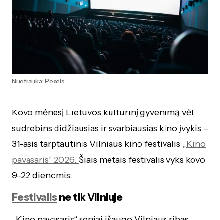
Nuotrauka: Pexels
Kovo mėnesį Lietuvos kultūrinį gyvenimą vėl
sudrebins didžiausias ir svarbiausias kino įvykis –
31-asis tarptautinis Vilniaus kino festivalis
„Kino
pavasaris“ 2026.
Šiais metais festivalis vyks kovo
9–22 dienomis.
Festivalis
ne tik Vilniuje
„Kino pavasaris“ seniai išaugo Vilniaus ribas.