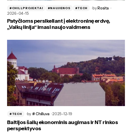
by
Rosita
#CHILLPROJEKTAI
#NAUJIENOS
#TECH
2026-04-15
Patyčioms persikeliant į elektroninę erdvę,
„Vaikų linija“ imasi naujo vaidmens
by
# Chilluva
2025-12-19
#TECH
Baltijos šalių ekonominis augimas ir NT rinkos
perspektyvos