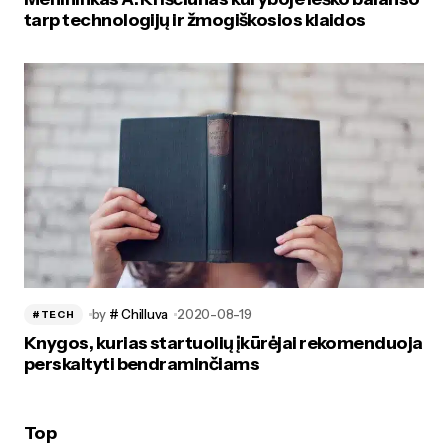
tarp technologijų ir žmogiškosios klaidos
by
# Chilluva
2020-08-19
#TECH
Knygos, kurias startuolių įkūrėjai rekomenduoja
perskaityti bendraminčiams
Top