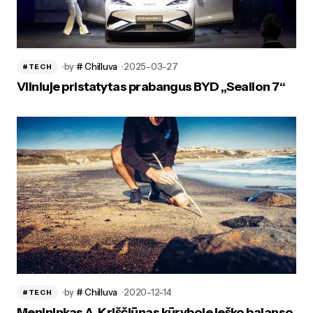
by
# Chilluva
2025-03-27
#TECH
Vilniuje pristatytas prabangus BYD „Sealion 7“
by
# Chilluva
2020-12-14
#TECH
Menininkas A. Kriščiūnas kūryboje ieško balanso