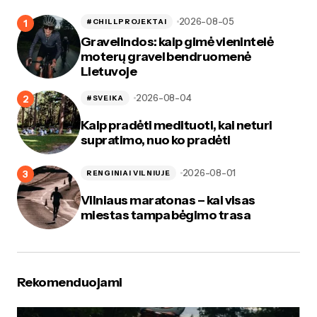
2026-08-05
#CHILLPROJEKTAI
Gravelindos: kaip gimė vienintelė
moterų gravel bendruomenė
Lietuvoje
2026-08-04
#SVEIKA
Kaip pradėti medituoti, kai neturi
supratimo, nuo ko pradėti
2026-08-01
RENGINIAI VILNIUJE
Vilniaus maratonas – kai visas
miestas tampa bėgimo trasa
Rekomenduojami