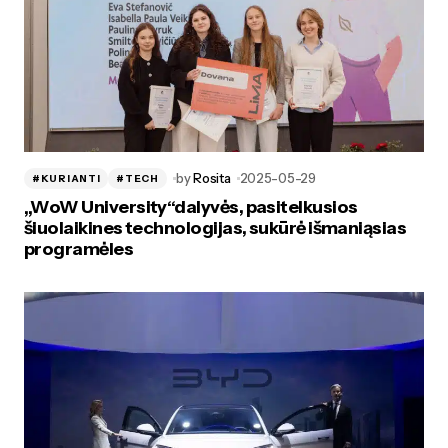
by
Rosita
2025-05-29
#KURIANTI
#TECH
„WoW University“dalyvės, pasitelkusios
šiuolaikines technologijas, sukūrė išmaniąsias
programėles