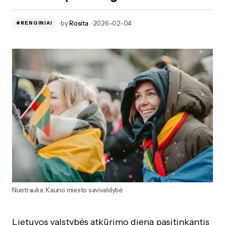
by
Rosita
2026-02-04
#RENGINIAI
Nuotrauka: Kauno miesto savivaldybė
Lietuvos valstybės atkūrimo dieną pasitinkantis