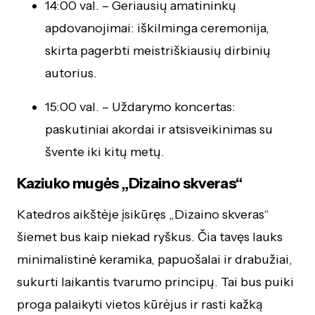
14:00 val. – Geriausių amatininkų
apdovanojimai: iškilminga ceremonija,
skirta pagerbti meistriškiausių dirbinių
autorius.
15:00 val. – Uždarymo koncertas:
paskutiniai akordai ir atsisveikinimas su
švente iki kitų metų.
Kaziuko mugės
„Dizaino skveras“
Katedros aikštėje įsikūręs „Dizaino skveras“
šiemet bus kaip niekad ryškus. Čia tavęs lauks
minimalistinė keramika, papuošalai ir drabužiai,
sukurti laikantis tvarumo principų. Tai bus puiki
proga palaikyti vietos kūrėjus ir rasti kažką