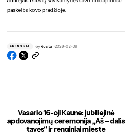
atlikėjais miestų savivaldybės savo tinklapiuose
paskelbs kovo pradžioje.
by
Rosita
2026-02-09
#RENGINIAI
Vasario 16-oji Kaune: jubiliejinė
apdovanojimų ceremonija „Aš – dalis
tavęs“ ir renginiai mieste