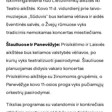
iškilminga eisena nuo Lietuvininkų aikštės iki
Teatro aikštės. Kovo 11 d. vidurdienį prie laivo-
muziejaus „Sūduvis“ bus keliama vėliava ir aidės
šventinės salvės, o Žvejų rūmuose vyks
tradicinis nemokamas koncertas miestiečiams.
Šiauliuose ir Panevėžyje:
Prisikėlimo ir Laisvės
aikštėse bus keliamos valstybės vėliavos, po
kurių vyks teatralizuoti pasirodymai. Šiauliuose
planuojamas didysis vakaro koncertas
Prisikėlimo aikštėje su žinomomis grupėmis, o
Panevėžyje kovo 11-osios proga vyks pučiamųjų
orkestrų pasirodymai.
Tikslias programas su valandomis ir konkrečiais