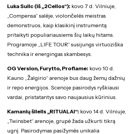
Luka Sulic (iš „2Cellos“):
kovo 7 d. Vilniuje,
„Compensa“ salėje, violončelės meistras
demonstruos, kaip klasikinį instrumentą
pritaikyti populiariausiems šių laikų hitams.
Programoje „LIFE TOUR“ susijungs virtuoziška
technika ir energingas skambesys.
OG Version, Furytto, Proflame:
kovo 10 d.
Kauno „Žalgirio“ arenoje bus daug žemų dažnių
ir repo energijos. Scenoje pasirodys ryškiausi
vardai, pristatantys savo naujausius kūrinius.
Kamanių šilelis „RITUALAI“:
kovo 14 d. Vilniuje,
„Twinsbet“ arenoje, grupė žada užkurti tikrą
ugnį. Pasirodymas pasižymės unikalia