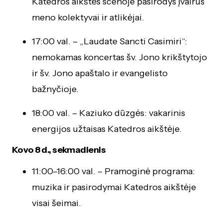
Katedros aikštės scenoje pasirodys įvairūs
meno kolektyvai ir atlikėjai.
17:00 val. – „Laudate Sancti Casimiri“:
nemokamas koncertas šv. Jono krikštytojo
ir šv. Jono apaštalo ir evangelisto
bažnyčioje.
18:00 val. – Kaziuko dūzgės: vakarinis
energijos užtaisas Katedros aikštėje.
Kovo 8 d., sekmadienis
11:00–16:00 val. – Pramoginė programa:
muzika ir pasirodymai Katedros aikštėje
visai šeimai.