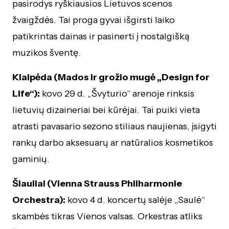
pasirodys ryškiausios Lietuvos scenos
žvaigždės. Tai proga gyvai išgirsti laiko
patikrintas dainas ir pasinerti į nostalgišką
muzikos šventę.
Klaipėda (Mados ir grožio mugė „Design for
Life“):
kovo 29 d. „Švyturio“ arenoje rinksis
lietuvių dizaineriai bei kūrėjai. Tai puiki vieta
atrasti pavasario sezono stiliaus naujienas, įsigyti
rankų darbo aksesuarų ar natūralios kosmetikos
gaminių.
Šiauliai (Vienna Strauss Philharmonie
Orchestra):
kovo 4 d. koncertų salėje „Saulė“
skambės tikras Vienos valsas. Orkestras atliks