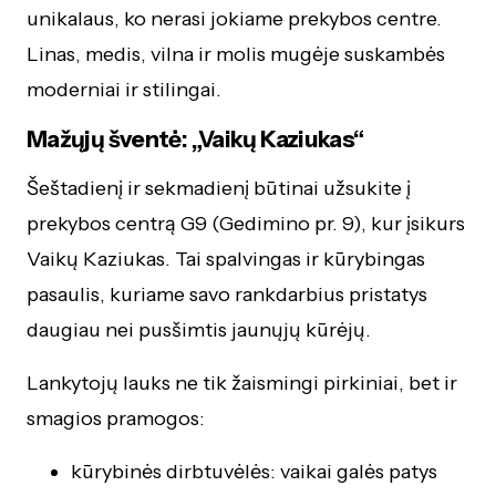
unikalaus, ko nerasi jokiame prekybos centre.
Linas, medis, vilna ir molis mugėje suskambės
moderniai ir stilingai.
Mažųjų šventė: „Vaikų Kaziukas“
Šeštadienį ir sekmadienį būtinai užsukite į
prekybos centrą G9 (Gedimino pr. 9), kur įsikurs
Vaikų Kaziukas. Tai spalvingas ir kūrybingas
pasaulis, kuriame savo rankdarbius pristatys
daugiau nei pusšimtis jaunųjų kūrėjų.
Lankytojų lauks ne tik žaismingi pirkiniai, bet ir
smagios pramogos:
kūrybinės dirbtuvėlės: vaikai galės patys