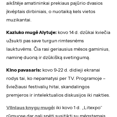
aikštėje amatininkai prekiaus pajūrio dvasios
įkvėptais dirbiniais, o nuotaiką kels vietos
muzikantai.
Kaziuko mugė Alytuje:
kovo 14 d. dzūkai kviečia
užsukti pas save turgun rimtesnėms
lauktuvėms. Čia rasi geriausius mėsos gaminius,
naminę duoną ir dzūkišką svetingumą.
Kino pavasaris:
kovo 9-22 d. didieji ekranai
rodys tai, ko nepamatysi per TV. Programoje –
šviežiausi festivalių hitai, skandalingos
premjeros ir intelektualios diskusijos iki nakties.
Vilniaus knygų mugė
:
iki kovo 1 d. „Litexpo“
rūmuose dar gali spėti susitikti su mėgstamais