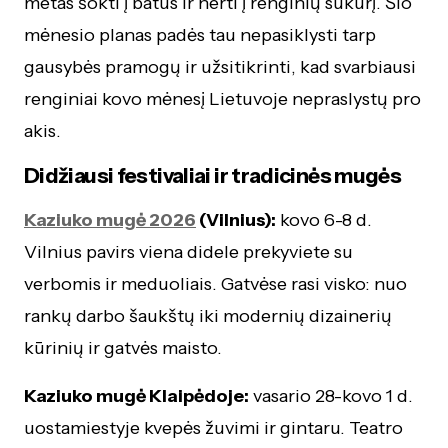
metas šokti į batus ir nerti į renginių sūkurį. Šio
mėnesio planas padės tau nepasiklysti tarp
gausybės pramogų ir užsitikrinti, kad svarbiausi
renginiai kovo mėnesį Lietuvoje nepraslystų pro
akis.
Didžiausi festivaliai ir tradicinės mugės
Kaziuko mugė 2026
(Vilnius):
kovo 6-8 d.
Vilnius pavirs viena didele prekyviete su
verbomis ir meduoliais. Gatvėse rasi visko: nuo
rankų darbo šaukštų iki modernių dizainerių
kūrinių ir gatvės maisto.
Kaziuko mugė Klaipėdoje:
vasario 28-kovo 1 d.
uostamiestyje kvepės žuvimi ir gintaru. Teatro