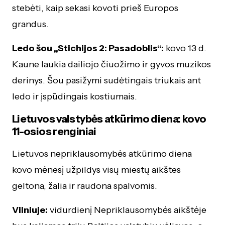
stebėti, kaip sekasi kovoti prieš Europos
grandus.
Ledo šou „Stichijos 2: Pasadoblis“:
kovo 13 d.
Kaune laukia dailiojo čiuožimo ir gyvos muzikos
derinys. Šou pasižymi sudėtingais triukais ant
ledo ir įspūdingais kostiumais.
Lietuvos valstybės atkūrimo diena: kovo
11-osios renginiai
Lietuvos nepriklausomybės atkūrimo diena
kovo mėnesį užpildys visų miestų aikštes
geltona, žalia ir raudona spalvomis.
Vilniuje:
vidurdienį Nepriklausomybės aikštėje