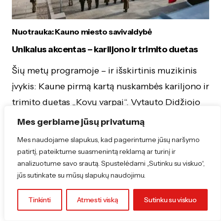
Nuotrauka: Kauno miesto savivaldybė
Unikalus akcentas – kariljono ir trimito duetas
Šių metų programoje – ir išskirtinis muzikinis
įvykis: Kaune pirmą kartą nuskambės kariljono ir
trimito duetas „Kovų varpai“. Vytauto Didžiojo
karo muziejaus sodelyje kūrinius atliks Austėja
Mes gerbiame jūsų privatumą
Staniunaitytė-Proietta ir Vytautas Bložė. Tai
Mes naudojame slapukus, kad pagerintume jūsų naršymo
unikalus derinys, sujungiantis monumentalius
patirtį, pateiktume suasmenintą reklamą ar turinį ir
analizuotume savo srautą. Spustelėdami „Sutinku su viskuo“,
kariljono varpų sąskambius ir iškilmingą trimito
jūs sutinkate su mūsų slapukų naudojimu.
balsą – simbolišką muzikinį dialogą apie kovą,
laisvę ir istorinę atmintį.
Tinkinti
Atmesti viską
Sutinku su viskuo
1937 m. Vytauto Didžiojo karo muziejaus bokšte