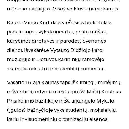
mėnesio pabaigos. Visos veiklos – nemokamos.
Kauno Vinco Kudirkos viešosios bibliotekos
padaliniuose vyks koncertai, protų mūšiai,
kūrybinės dirbtuvės ir parodos. Šventinės
dienos išvakarėse Vytauto Didžiojo karo
muziejuje ir Lietuvos karininkų ramovėje
skambės orkestrų ir ansamblių koncertai.
Vasario 16-ąją Kaunas taps iškilmingų minėjimų
ir šventinių eitynių miestu: po šv. Mišių Kristaus
Prisikėlimo bazilikoje ir Šv. arkangelo Mykolo
(Įgulos) bažnyčioje vyks studentų, moksleivių,
karių ir visuomeninių organizacijų eisenos.