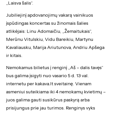
„Laisva šalis“.
Jubiliejinį apdovanojimų vakarą vainikuos
įspūdingas koncertas su žinomais šalies
atlikėjais: Linu Adomaičiu, „Žemaitukais“,
Merūnu Vitulskiu, Vidu Bareikiu, Martynu
Kavaliausku, Marija Ariutunova, Andriu Apšega
ir kitais.
Nemokamus bilietus į renginį „Aš – dalis tavęs“
bus galima įsigyti nuo vasario 5 d. 13 val.
internetu per kakava.lt sveitainę. Vienam
asmeniui suteikiama iki 4 nemokamų kvietimų –
juos galima gauti susikūrus paskyrą arba
prisijungus prie jau turimos. Renginys vyks