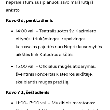
nepraleistum, susiplanuok savo maršrutą iš
anksto:
Kovo 6 d., penktadienis
14:00 val. – Teatralizuotos šv. Kazimiero
eitynės: triukšmingas ir spalvingas
karnavalas pajudės nuo Nepriklausomybės
aikštės link Katedros aikštės.
15:00 val. – Oficialus mugės atidarymas:
šventinis koncertas Katedros aikštėje,
skelbiantis mugės pradžią.
Kovo 7 d., šeštadienis
11:00–17:00 val. – Muzikinis maratonas: