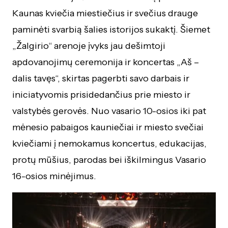
Kaunas kviečia miestiečius ir svečius drauge
paminėti svarbią šalies istorijos sukaktį. Šiemet
„Žalgirio“ arenoje įvyks jau dešimtoji
apdovanojimų ceremonija ir koncertas „Aš –
dalis tavęs“, skirtas pagerbti savo darbais ir
iniciatyvomis prisidedančius prie miesto ir
valstybės gerovės. Nuo vasario 10-osios iki pat
mėnesio pabaigos kauniečiai ir miesto svečiai
kviečiami į nemokamus koncertus, edukacijas,
protų mūšius, parodas bei iškilmingus Vasario
16-osios minėjimus.