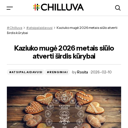
Kaziuko mugė 2026: programa, dizaino skveras ir
#Chilluva
#atsipalaidavusi
Kaziuko mugė 2026 metais siūlo atverti
pramogos
širdis kūrybai
Kaziuko mugė 2026 metais siūlo
atverti širdis kūrybai
by
Rosita
2026-02-10
#ATSIPALAIDAVUSI
#RENGINIAI