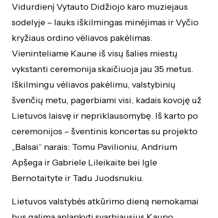
Vidurdienį Vytauto Didžiojo karo muziejaus
sodelyje – lauks iškilmingas minėjimas ir Vyčio
kryžiaus ordino vėliavos pakėlimas.
Vieninteliame Kaune iš visų šalies miestų
vykstanti ceremonija skaičiuoja jau 35 metus.
Iškilmingu vėliavos pakėlimu, valstybinių
švenčių metu, pagerbiami visi, kadais kovoję už
Lietuvos laisvę ir nepriklausomybę. Iš karto po
ceremonijos – šventinis koncertas su projekto
„Balsai“ narais: Tomu Pavilioniu, Andrium
Apšega ir Gabriele Lileikaite bei Igle
Bernotaityte ir Tadu Juodsnukiu.
Lietuvos valstybės atkūrimo dieną nemokamai
bus galima aplankyti svarbiausius Kauno