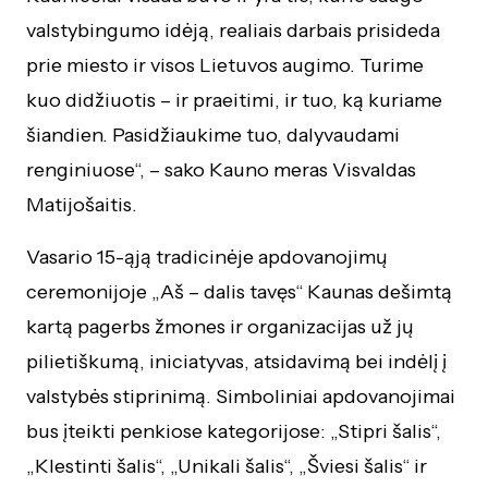
valstybingumo idėją, realiais darbais prisideda
prie miesto ir visos Lietuvos augimo. Turime
kuo didžiuotis – ir praeitimi, ir tuo, ką kuriame
šiandien. Pasidžiaukime tuo, dalyvaudami
renginiuose“, – sako Kauno meras Visvaldas
Matijošaitis.
Vasario 15-ąją tradicinėje apdovanojimų
ceremonijoje „Aš – dalis tavęs“ Kaunas dešimtą
kartą pagerbs žmones ir organizacijas už jų
pilietiškumą, iniciatyvas, atsidavimą bei indėlį į
valstybės stiprinimą. Simboliniai apdovanojimai
bus įteikti penkiose kategorijose: „Stipri šalis“,
„Klestinti šalis“, „Unikali šalis“, „Šviesi šalis“ ir