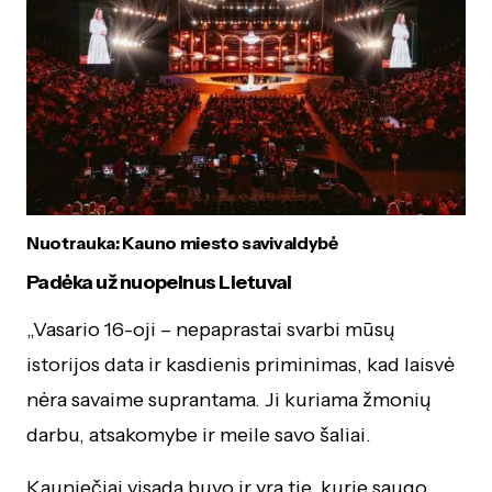
Nuotrauka: Kauno miesto savivaldybė
Padėka už nuopelnus Lietuvai
„Vasario 16-oji – nepaprastai svarbi mūsų
istorijos data ir kasdienis priminimas, kad laisvė
nėra savaime suprantama. Ji kuriama žmonių
darbu, atsakomybe ir meile savo šaliai.
Kauniečiai visada buvo ir yra tie, kurie saugo