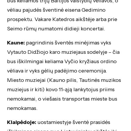
bus keliamos trijų Baltijos valstybių vėliavos, o
vėliau pajudės šventinė eisena Gedimino
prospektu. Vakare Katedros aikštėje arba prie
Seimo rūmų numatomi didieji koncertai.
Kaune:
pagrindinis šventės minėjimas vyks
Vytauto Didžiojo karo muziejaus sodelyje – čia
bus iškilmingai keliama Vyčio kryžiaus ordino
vėliava ir vyks gėlių padėjimo ceremonija.
Miesto muziejai (Kauno pilis, Tautinės muzikos
muziejus ir kiti) kovo 11-ąją lankytojus priims
nemokamai, o viešasis transportas mieste bus
nemokamas.
Klaipėdoje:
uostamiestyje šventė prasidės