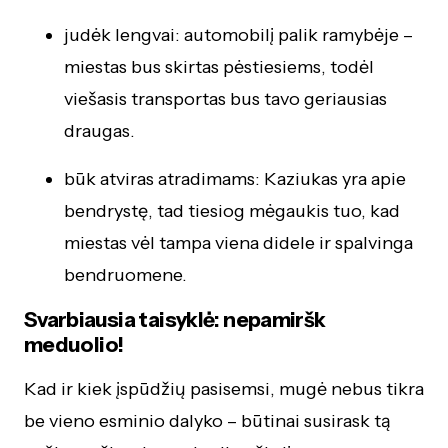
judėk lengvai: automobilį palik ramybėje –
miestas bus skirtas pėstiesiems, todėl
viešasis transportas bus tavo geriausias
draugas.
būk atviras atradimams: Kaziukas yra apie
bendrystę, tad tiesiog mėgaukis tuo, kad
miestas vėl tampa viena didele ir spalvinga
bendruomene.
Svarbiausia taisyklė: nepamiršk
meduolio!
Kad ir kiek įspūdžių pasisemsi, mugė nebus tikra
be vieno esminio dalyko – būtinai susirask tą