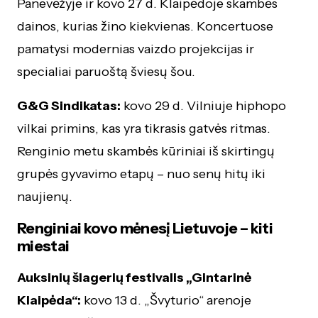
Panevėžyje ir kovo 27 d. Klaipėdoje skambės
dainos, kurias žino kiekvienas. Koncertuose
pamatysi modernias vaizdo projekcijas ir
specialiai paruoštą šviesų šou.
G&G Sindikatas:
kovo 29 d. Vilniuje hiphopo
vilkai primins, kas yra tikrasis gatvės ritmas.
Renginio metu skambės kūriniai iš skirtingų
grupės gyvavimo etapų – nuo senų hitų iki
naujienų.
Renginiai kovo mėnesį Lietuvoje – kiti
miestai
Auksinių šlagerių festivalis „Gintarinė
Klaipėda“:
kovo 13 d. „Švyturio“ arenoje