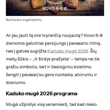
Nuotrauka: organizatorių
Ar jau jauti tą ore tvyrančią nuojautą? Kovo 6–8
dienomis galutinai persijungs į pavasario ritmą,
nes į gatves sugrįžta
Kaziuko mugė 2026
. Šių
metų šūkis – „Ir širdys pražysta“ – tampa ne tik
gražiu simboliu, bet ir tiesioginiu kvietimu
žengti į pavasarį su gera nuotaika, atvirumu ir
dosnumu.
Kaziuko mugė 2026 programa
Mugė užpildys visą senamiestį, tad kad nieko