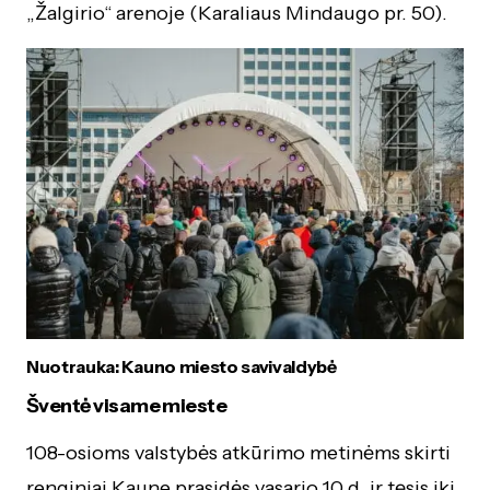
„Žalgirio“ arenoje (Karaliaus Mindaugo pr. 50).
Nuotrauka: Kauno miesto savivaldybė
Šventė visame mieste
108-osioms valstybės atkūrimo metinėms skirti
renginiai Kaune prasidės vasario 10 d. ir tęsis iki