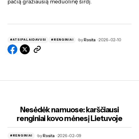
pačią gražiausią meduolinę širdį.
by
Rosita
2026-02-10
#ATSIPALAIDAVUSI
#RENGINIAI
Nesėdėk namuose: karščiausi
renginiai kovo mėnesį Lietuvoje
by
Rosita
2026-02-09
#RENGINIAI