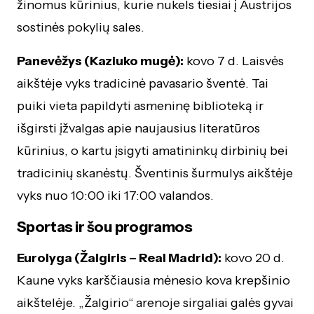
žinomus kūrinius, kurie nukels tiesiai į Austrijos
sostinės pokylių sales.
Panevėžys (Kaziuko mugė):
kovo 7 d. Laisvės
aikštėje vyks tradicinė pavasario šventė. Tai
puiki vieta papildyti asmeninę biblioteką ir
išgirsti įžvalgas apie naujausius literatūros
kūrinius, o kartu įsigyti amatininkų dirbinių bei
tradicinių skanėstų. Šventinis šurmulys aikštėje
vyks nuo 10:00 iki 17:00 valandos.
Sportas ir šou programos
Eurolyga (Žalgiris – Real Madrid):
kovo 20 d.
Kaune vyks karščiausia mėnesio kova krepšinio
aikštelėje. „Žalgirio“ arenoje sirgaliai galės gyvai