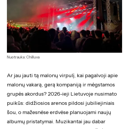
Nuotrauka: Chilluva
Ar jau jauti tą malonų virpulį, kai pagalvoji apie
malonų vakarą, gerą kompaniją ir mėgstamos
grupės akordus? 2026-ieji Lietuvoje nusimato
puikūs: didžiosios arenos pildosi jubiliejiniais
šou, o mažesnėse erdvėse planuojami naujų
albumų pristatymai. Muzikantai jau dabar