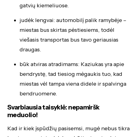
gatvių kiemeliuose.
judėk lengvai: automobilį palik ramybėje –
miestas bus skirtas pėstiesiems, todėl
viešasis transportas bus tavo geriausias
draugas.
būk atviras atradimams: Kaziukas yra apie
bendrystę, tad tiesiog mėgaukis tuo, kad
miestas vėl tampa viena didele ir spalvinga
bendruomene.
Svarbiausia taisyklė: nepamiršk
meduolio!
Kad ir kiek įspūdžių pasisemsi, mugė nebus tikra