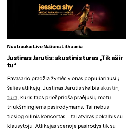
Nuotrauka: Live Nations Lithuania
Justinas Jarutis: akustinis turas „Tik aš ir
tu“
Pavasario pradžią žymės vienas populiariausių
šalies atlikėjų. Justinas Jarutis skelbia
akustinį
turą
, kuris taps priešprieša praėjusių metų
triukšmingiems pasirodymams. Tai nebus
tiesiog eilinis koncertas – tai atviras pokalbis su
klausytoju. Atlikėjas scenoje pasirodys tik su