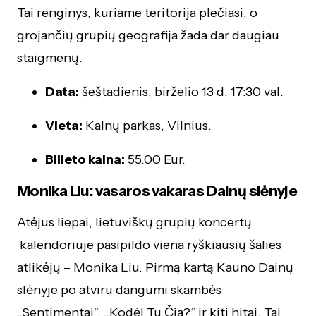
Tai renginys, kuriame teritorija plečiasi, o
grojančių grupių geografija žada dar daugiau
staigmenų.
Data:
šeštadienis, birželio 13 d. 17:30 val.
Vieta:
Kalnų parkas, Vilnius.
Bilieto kaina:
55.00 Eur.
Monika Liu: vasaros vakaras Dainų slėnyje
Atėjus liepai, lietuviškų grupių koncertų
kalendoriuje pasipildo viena ryškiausių šalies
atlikėjų – Monika Liu. Pirmą kartą Kauno Dainų
slėnyje po atviru dangumi skambės
„Sentimentai“, „Kodėl Tu Čia?“ ir kiti hitai. Tai