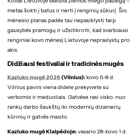
Kovas Lietuvoje skelbia žiemos miego pabaigą –
metas šokti į batus ir nerti į renginių sūkurį. Šio
mėnesio planas padės tau nepasiklysti tarp
gausybės pramogų ir užsitikrinti, kad svarbiausi
renginiai kovo mėnesį Lietuvoje nepraslystų pro
akis.
Didžiausi festivaliai ir tradicinės mugės
Kaziuko mugė 2026
(Vilnius):
kovo 6-8 d.
Vilnius pavirs viena didele prekyviete su
verbomis ir meduoliais. Gatvėse rasi visko: nuo
rankų darbo šaukštų iki modernių dizainerių
kūrinių ir gatvės maisto.
Kaziuko mugė Klaipėdoje:
vasario 28-kovo 1 d.