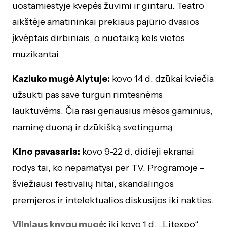
uostamiestyje kvepės žuvimi ir gintaru. Teatro
aikštėje amatininkai prekiaus pajūrio dvasios
įkvėptais dirbiniais, o nuotaiką kels vietos
muzikantai.
Kaziuko mugė Alytuje:
kovo 14 d. dzūkai kviečia
užsukti pas save turgun rimtesnėms
lauktuvėms. Čia rasi geriausius mėsos gaminius,
naminę duoną ir dzūkišką svetingumą.
Kino pavasaris:
kovo 9-22 d. didieji ekranai
rodys tai, ko nepamatysi per TV. Programoje –
šviežiausi festivalių hitai, skandalingos
premjeros ir intelektualios diskusijos iki nakties.
Vilniaus knygų mugė
:
iki kovo 1 d. „Litexpo“