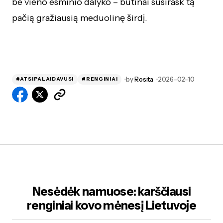
be vieno esminio dalyko – būtinai susirask tą
pačią gražiausią meduolinę širdį.
by
Rosita
2026-02-10
#ATSIPALAIDAVUSI
#RENGINIAI
Nesėdėk namuose: karščiausi
renginiai kovo mėnesį Lietuvoje