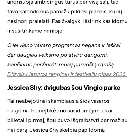
anonsuoja ambicingus turus per visą šalį, tad
tavo kalendorius pamažu pildosi planais, kurių
nesinori praleisti. Pasižvalgyk, išsirink kas įdomu
ir susitinkame minioje!
O jei vieno vakaro programos negana ir ieškai
dar daugiau veiksmo po atviru dangumi,
kviečiame peržiūrėti mūsų paruoštą sąrašą
Didysis Lietuvos renginių ir festivalių gidas 2026.
Jessica Shy: dvigubas šou Vingio parke
Tai neabejotinai skambiausia šios vasaros
naujiena. Po neįtikėtino susidomėjimo, kai
bilietai į pirmąjį šou buvo išgraibstyti per mažiau
nei parą, Jessica Shy skelbia papildomą