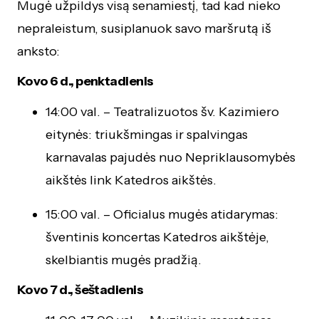
Mugė užpildys visą senamiestį, tad kad nieko
nepraleistum, susiplanuok savo maršrutą iš
anksto:
Kovo 6 d., penktadienis
14:00 val. – Teatralizuotos šv. Kazimiero
eitynės: triukšmingas ir spalvingas
karnavalas pajudės nuo Nepriklausomybės
aikštės link Katedros aikštės.
15:00 val. – Oficialus mugės atidarymas:
šventinis koncertas Katedros aikštėje,
skelbiantis mugės pradžią.
Kovo 7 d., šeštadienis