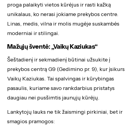
proga palaikyti vietos kūrėjus ir rasti kažką
unikalaus, ko nerasi jokiame prekybos centre.
Linas, medis, vilna ir molis mugėje suskambės
moderniai ir stilingai.
Mažųjų šventė: „Vaikų Kaziukas“
Šeštadienį ir sekmadienį būtinai užsukite į
prekybos centrą G9 (Gedimino pr. 9), kur įsikurs
Vaikų Kaziukas. Tai spalvingas ir kūrybingas
pasaulis, kuriame savo rankdarbius pristatys
daugiau nei pusšimtis jaunųjų kūrėjų.
Lankytojų lauks ne tik žaismingi pirkiniai, bet ir
smagios pramogos: