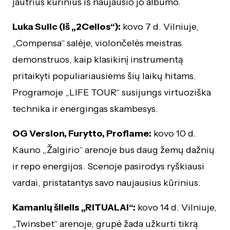
jautrius kūrinius iš naujausio jo albumo.
Luka Sulic (iš „2Cellos“):
kovo 7 d. Vilniuje,
„Compensa“ salėje, violončelės meistras
demonstruos, kaip klasikinį instrumentą
pritaikyti populiariausiems šių laikų hitams.
Programoje „LIFE TOUR“ susijungs virtuoziška
technika ir energingas skambesys.
OG Version, Furytto, Proflame:
kovo 10 d.
Kauno „Žalgirio“ arenoje bus daug žemų dažnių
ir repo energijos. Scenoje pasirodys ryškiausi
vardai, pristatantys savo naujausius kūrinius.
Kamanių šilelis „RITUALAI“:
kovo 14 d. Vilniuje,
„Twinsbet“ arenoje, grupė žada užkurti tikrą