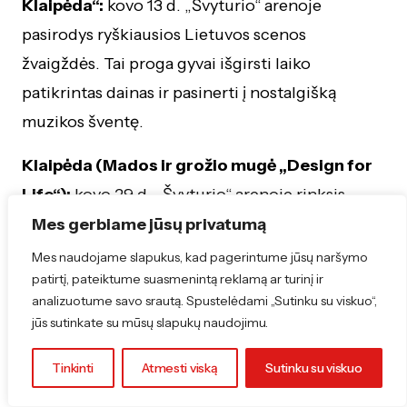
Klaipėda“:
kovo 13 d. „Švyturio“ arenoje
pasirodys ryškiausios Lietuvos scenos
žvaigždės. Tai proga gyvai išgirsti laiko
patikrintas dainas ir pasinerti į nostalgišką
muzikos šventę.
Klaipėda (Mados ir grožio mugė „Design for
Life“):
kovo 29 d. „Švyturio“ arenoje rinksis
lietuvių dizaineriai bei kūrėjai. Tai puiki vieta
Mes gerbiame jūsų privatumą
atrasti pavasario sezono stiliaus naujienas, įsigyti
Mes naudojame slapukus, kad pagerintume jūsų naršymo
patirtį, pateiktume suasmenintą reklamą ar turinį ir
rankų darbo aksesuarų ar natūralios kosmetikos
analizuotume savo srautą. Spustelėdami „Sutinku su viskuo“,
gaminių.
jūs sutinkate su mūsų slapukų naudojimu.
Šiauliai (Vienna Strauss Philharmonie
Tinkinti
Atmesti viską
Sutinku su viskuo
Orchestra):
kovo 4 d. koncertų salėje „Saulė“