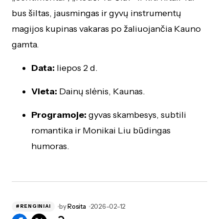
bus šiltas, jausmingas ir gyvų instrumentų
magijos kupinas vakaras po žaliuojančia Kauno
gamta.
Data:
liepos 2 d.
Vieta:
Dainų slėnis, Kaunas.
Programoje:
gyvas skambesys, subtili
romantika ir Monikai Liu būdingas
humoras.
by
Rosita
2026-02-12
#RENGINIAI