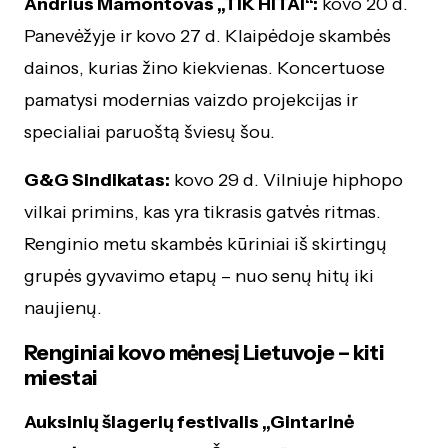
Andrius Mamontovas „TIK HITAI“:
kovo 20 d.
Panevėžyje ir kovo 27 d. Klaipėdoje skambės
dainos, kurias žino kiekvienas. Koncertuose
pamatysi modernias vaizdo projekcijas ir
specialiai paruoštą šviesų šou.
G&G Sindikatas:
kovo 29 d. Vilniuje hiphopo
vilkai primins, kas yra tikrasis gatvės ritmas.
Renginio metu skambės kūriniai iš skirtingų
grupės gyvavimo etapų – nuo senų hitų iki
naujienų.
Renginiai kovo mėnesį Lietuvoje – kiti
miestai
Auksinių šlagerių festivalis „Gintarinė