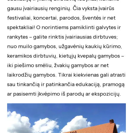
gausu įvairiausių renginių. Čia vyksta įvairūs
festivaliai, koncertai, parodos, šventės ir net
spektakliai! O norintiems pamiklinti galvytes ir
rankytes – galite rinktis įvairiausias dirbtuves;
nuo muilo gamybos, užgavėnių kaukių kūrimo,
keramikos dirbtuvių, kietųjų kvepalų gamybos –
iki piešimo smėliu, žvakių gamybos ar net
laikrodžių gamybos. Tikrai kiekvienas gali atrasti
sau tinkančią ir patinkančia edukaciją, pramogą
ar pasisemti įkvėpimo iš parodų ar ekspozicijų.