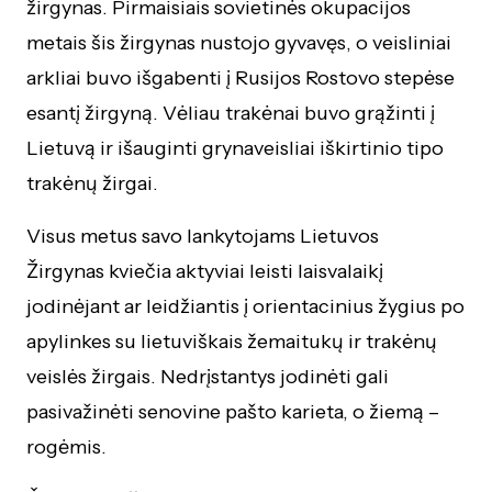
žirgynas. Pirmaisiais sovietinės okupacijos
metais šis žirgynas nustojo gyvavęs, o veisliniai
arkliai buvo išgabenti į Rusijos Rostovo stepėse
esantį žirgyną. Vėliau trakėnai buvo grąžinti į
Lietuvą ir išauginti grynaveisliai iškirtinio tipo
trakėnų žirgai.
Visus metus savo lankytojams Lietuvos
Žirgynas kviečia aktyviai leisti laisvalaikį
jodinėjant ar leidžiantis į orientacinius žygius po
apylinkes su lietuviškais žemaitukų ir trakėnų
veislės žirgais. Nedrįstantys jodinėti gali
pasivažinėti senovine pašto karieta, o žiemą –
rogėmis.