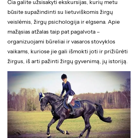
Čia galite užsisakyti ekskursijas, kurių metu
būsite supažindinti su lietuviškomis žirgų
veislėmis, žirgų psichologija ir elgsena. Apie
mažąsias atžalas taip pat pagalvota –
organizuojami būreliai ir vasaros stovyklos
vaikams, kuriose jie gali išmokti joti ir prižiūrėti
žirgus, iš arti pažinti žirgų gyvenimą, jų istoriją.