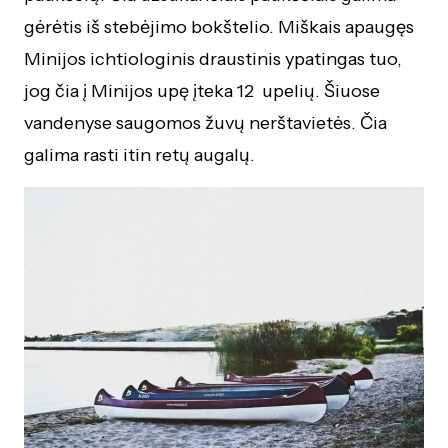
gėrėtis iš stebėjimo bokštelio. Miškais apaugęs
Minijos ichtiologinis draustinis ypatingas tuo,
jog čia į Minijos upę įteka 12 upelių. Šiuose
vandenyse saugomos žuvų nerštavietės. Čia
galima rasti itin retų augalų.