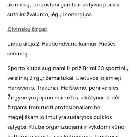
akimirkų, o nuostabi gamta ir aktyvus poilsis
suteiks žvalumo, jėgų ir energijos.
Civinskų žirgai
Liepų alėja 2, Raudondvario kaimas, Riešės
seniūnij
Sporto klube auginami ir prižiūrimi 30 sportinių
veislinių žirgų: žemaitukai, Lietuvos jojamieji,
Hanoverio, Trakėnai, Holšteino, poni veislės.
Žirgyne yra jojimo maniežas, aikštynai, todėl
žirgams treniruoti profesionaliam bei
megėjiškam jojimui yra sudarytos puikios
sąlygos. Klube organizuojami ir vykdomi kūno
kultūros ir sporto, sveikatingumo, turistiniai,