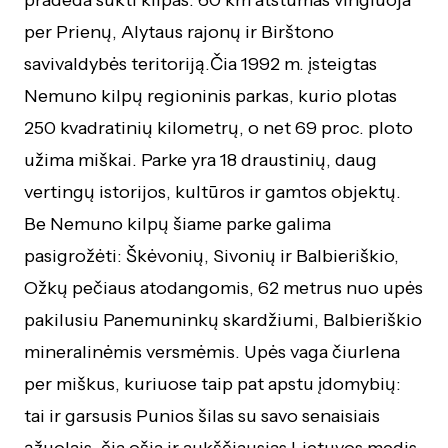
pradeda sukti kilpas. 60 km atstumas vingiuoja
per Prienų, Alytaus rajonų ir Birštono
savivaldybės teritoriją.Čia 1992 m. įsteigtas
Nemuno kilpų regioninis parkas, kurio plotas
250 kvadratinių kilometrų, o net 69 proc. ploto
užima miškai. Parke yra 18 draustinių, daug
vertingų istorijos, kultūros ir gamtos objektų.
Be Nemuno kilpų šiame parke galima
pasigrožėti: Škėvonių, Sivonių ir Balbieriškio,
Ožkų pečiaus atodangomis, 62 metrus nuo upės
pakilusiu Panemuninkų skardžiumi, Balbieriškio
mineralinėmis versmėmis. Upės vaga čiurlena
per miškus, kuriuose taip pat apstu įdomybių:
tai ir garsusis Punios šilas su savo senaisiais