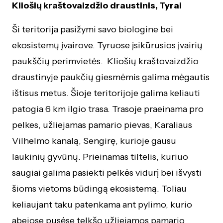
Kliošių kraštovaizdžio draustinis, Tyrai
Ši teritorija pasižymi savo biologine bei
ekosistemų įvairove. Tyruose įsikūrusios įvairių
paukščių perimvietės. Kliošių kraštovaizdžio
draustinyje paukčių giesmėmis galima mėgautis
ištisus metus. Šioje teritorijoje galima keliauti
patogia 6 km ilgio trasa. Trasoje praeinama pro
pelkes, užliejamas pamario pievas, Karaliaus
Vilhelmo kanalą, Sengirę, kurioje gausu
laukinių gyvūnų. Prieinamas tiltelis, kuriuo
saugiai galima pasiekti pelkės vidurį bei išvysti
šioms vietoms būdingą ekosistemą. Toliau
keliaujant taku patenkama ant pylimo, kurio
abejose pusėse telkšo užliejamos pamario