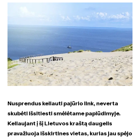
Nusprendus keliauti pajūrio link, neverta
skubėti išsitiesti smėlėtame paplūdimyje.
Keliaujant į šį Lietuvos kraštą daugelis
pravažiuoja išskirtines vietas, kurias jau spėjo