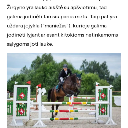
Žirgyne yra lauko aikštė su apšvietimu, tad
galima jodinėti tamsiu paros metu. Taip pat yra
uždara jojykla (“maniežas”), kurioje galima
jodinėti lyjant ar esant kitokioms netinkamoms
sąlygoms joti lauke.