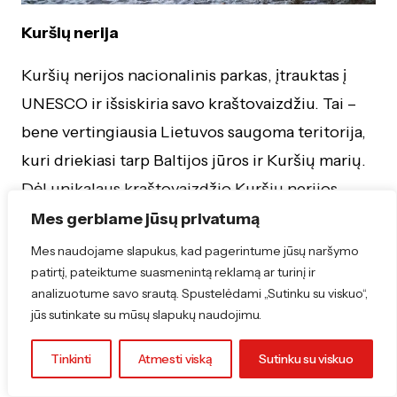
Kuršių nerija
Kuršių nerijos nacionalinis parkas, įtrauktas į
UNESCO ir išsiskiria savo kraštovaizdžiu. Tai –
bene vertingiausia Lietuvos saugoma teritorija,
kuri driekiasi tarp Baltijos jūros ir Kuršių marių.
Dėl unikalaus kraštovaizdžio Kuršių nerijos
niekada neapleidžia paukščiai. Čia peri gausybė
Mes gerbiame jūsų privatumą
paukščių rūšių.
Mes naudojame slapukus, kad pagerintume jūsų naršymo
patirtį, pateiktume suasmenintą reklamą ar turinį ir
Kuršių nerija – labai patraukli paukščių
analizuotume savo srautą. Spustelėdami „Sutinku su viskuo“,
stebėtojams. Žvelgiant iš paukščių stebėjimo
jūs sutinkate su mūsų slapukų naudojimu.
bokštelių, čia galima stebėti milijonus
migruojančių, įvairių rūšių paukščių. Tokių
Tinkinti
Atmesti viską
Sutinku su viskuo
bokštelių Kuršių nerijoje yra šeši: pirmasis