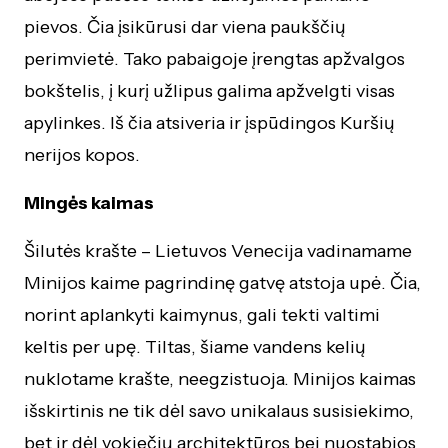
pievos. Čia įsikūrusi dar viena paukščių
perimvietė. Tako pabaigoje įrengtas apžvalgos
bokštelis, į kurį užlipus galima apžvelgti visas
apylinkes. Iš čia atsiveria ir įspūdingos Kuršių
nerijos kopos.
Mingės kaimas
Šilutės krašte – Lietuvos Venecija vadinamame
Minijos kaime pagrindinę gatvę atstoja upė. Čia,
norint aplankyti kaimynus, gali tekti valtimi
keltis per upę. Tiltas, šiame vandens kelių
nuklotame krašte, neegzistuoja. Minijos kaimas
išskirtinis ne tik dėl savo unikalaus susisiekimo,
bet ir dėl vokiečių architektūros bei nuostabios