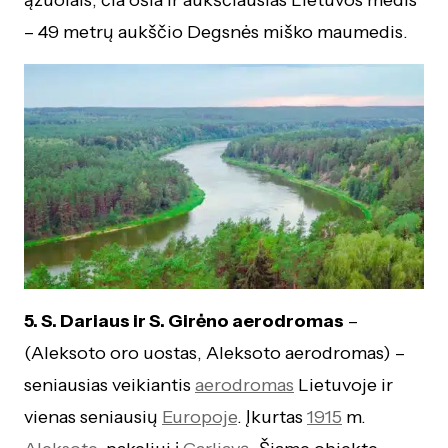
ąžuolais, čia ošia ir aukščiausias Lietuvos medis
– 49 metrų aukščio Degsnės miško maumedis.
5. S. Dariaus ir S. Girėno aerodromas
–
(Aleksoto oro uostas, Aleksoto aerodromas) –
seniausias veikiantis
aerodromas
Lietuvoje ir
vienas seniausių
Europoje
. Įkurtas
1915
m.