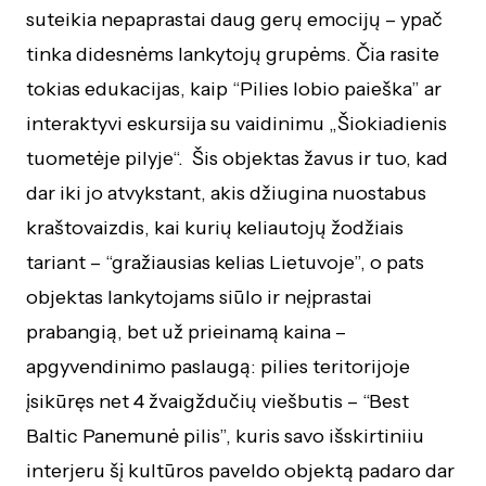
suteikia nepaprastai daug gerų emocijų – ypač
tinka didesnėms lankytojų grupėms. Čia rasite
tokias edukacijas, kaip “Pilies lobio paieška” ar
interaktyvi eskursija su vaidinimu „Šiokiadienis
tuometėje pilyje“. Šis objektas žavus ir tuo, kad
dar iki jo atvykstant, akis džiugina nuostabus
kraštovaizdis, kai kurių keliautojų žodžiais
tariant – “gražiausias kelias Lietuvoje”, o pats
objektas lankytojams siūlo ir neįprastai
prabangią, bet už prieinamą kaina –
apgyvendinimo paslaugą: pilies teritorijoje
įsikūręs net 4 žvaigždučių viešbutis – “Best
Baltic Panemunė pilis”, kuris savo išskirtiniiu
interjeru šį kultūros paveldo objektą padaro dar