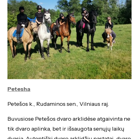
Petesha
Petešos k., Rudaminos sen., Vilniaus raj.
Buvusiose Petešos dvaro arklidėse atgaivinta ne
tik dvaro aplinka, bet ir išsaugota senųjų laikų
dvasia. Autentiški dvaro arklidžių pastatai, dvaro