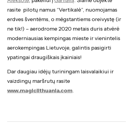
Aleksote
, pakeliui į
Garliavą
. Šiame objekte
rasite pilotų namus “Vertikalė”, nuomojamas
erdves šventėms, o mėgstantiems oreivystę (ir
ne tik!) – aerodrome 2020 metais duris atvėrė
moderniausias kempingas mieste ir vienintelis
aerokempingas Lietuvoje, galintis pasigirti
ypatingai draugiškais įkainiais!
Dar daugiau idėjų turiningam laisvalaikiui ir
vaizdingų maršrutų rasite
www.magiclithuania.com
.