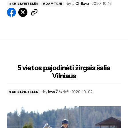
by
# Chilluva
2020-10-16
#CHILLVIETELĖS
#GAMTOJE
5 vietos pajodinėti žirgais šalia
Vilniaus
by
Ieva Žičkaitė
2020-10-02
#CHILLVIETELĖS