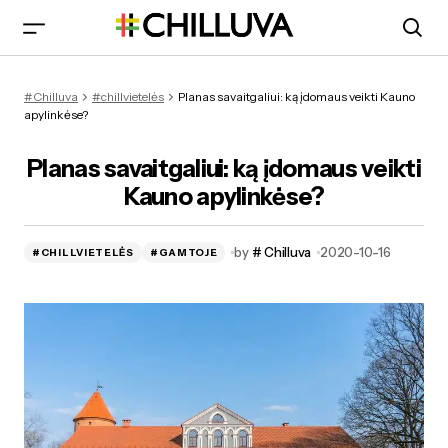
Planas savaitgaliui: ką įdomaus veikti Kauno apylinkėse?
#Chilluva
#chillvietelės
Planas savaitgaliui: ką įdomaus veikti Kauno
apylinkėse?
Planas savaitgaliui: ką įdomaus veikti
Kauno apylinkėse?
by
# Chilluva
2020-10-16
#CHILLVIETELĖS
#GAMTOJE