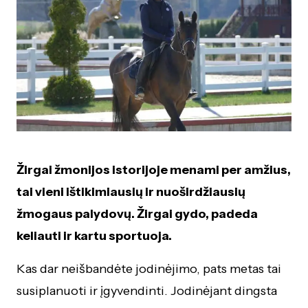
Žirgai žmonijos istorijoje menami per amžius,
tai vieni ištikimiausių ir nuoširdžiausių
žmogaus palydovų. Žirgai gydo, padeda
keliauti ir kartu sportuoja.
Kas dar neišbandėte jodinėjimo, pats metas tai
susiplanuoti ir įgyvendinti. Jodinėjant dingsta