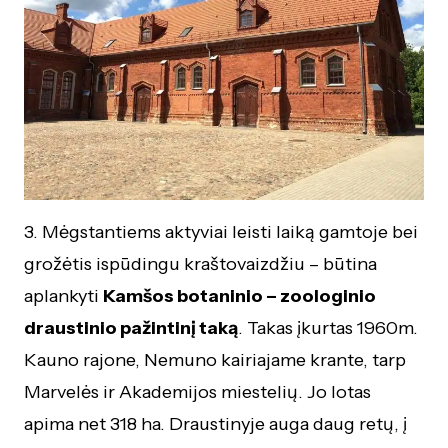
3. Mėgstantiems aktyviai leisti laiką gamtoje bei
grožėtis ispūdingu kraštovaizdžiu – būtina
aplankyti
Kamšos botaninio – zoologinio
draustinio pažintinį taką
. Takas įkurtas 1960m.
Kauno rajone, Nemuno kairiajame krante, tarp
Marvelės ir Akademijos miestelių. Jo lotas
apima net 318 ha. Draustinyje auga daug retų, į