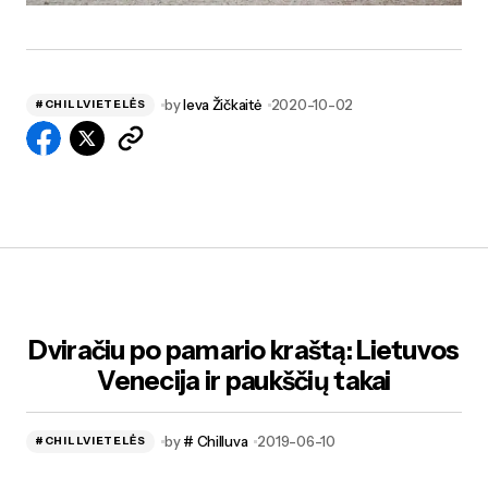
by
Ieva Žičkaitė
2020-10-02
#CHILLVIETELĖS
Dviračiu po pamario kraštą: Lietuvos
Venecija ir paukščių takai
by
# Chilluva
2019-06-10
#CHILLVIETELĖS