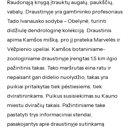
Raudonąją knygą įtrauktų augalų, paukščių,
vabalų. Draustinyje yra gamtininko profesoriaus
Tado Ivanausko sodyba – Obelynė, turinti
didžiulę dendrologinę kolekciją. Draustinis
apima Kamšos mišką, pro jį prateka Marvelės ir
Vėžpienio upeliai. Kamšos botaniniame-
zoologiniame draustinyje įrengtas 1,5 km ilgio
pažintinis takas. Tako maršrutas eina ratu ir
nepaisant gan didelio nuolydžio, takas yra
puikiai pritaikytas tiek pėstiesiems, tiek
dviratininkams. Puikus susisiekimas su Kauno
miestu dviračių takais. Pažintiniame take
pastatyti trys informaciniai stendai,
pasakojantys apie draustinyje sutinkamą