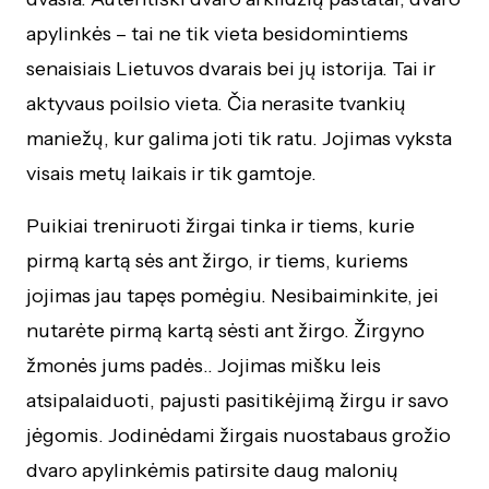
apylinkės – tai ne tik vieta besidomintiems
senaisiais Lietuvos dvarais bei jų istorija. Tai ir
aktyvaus poilsio vieta. Čia nerasite tvankių
maniežų, kur galima joti tik ratu. Jojimas vyksta
visais metų laikais ir tik gamtoje.
Puikiai treniruoti žirgai tinka ir tiems, kurie
pirmą kartą sės ant žirgo, ir tiems, kuriems
jojimas jau tapęs pomėgiu. Nesibaiminkite, jei
nutarėte pirmą kartą sėsti ant žirgo. Žirgyno
žmonės jums padės.. Jojimas mišku leis
atsipalaiduoti, pajusti pasitikėjimą žirgu ir savo
jėgomis. Jodinėdami žirgais nuostabaus grožio
dvaro apylinkėmis patirsite daug malonių