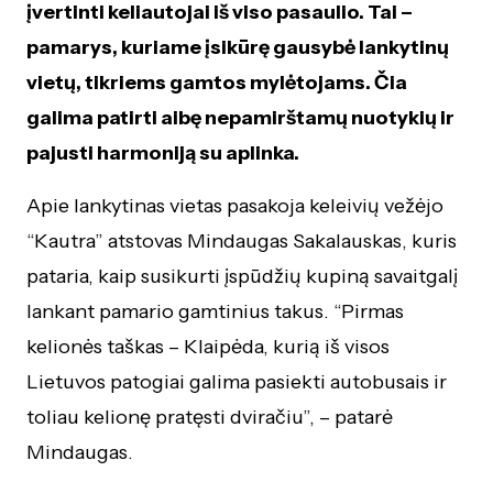
įvertinti keliautojai iš viso pasaulio. Tai –
pamarys, kuriame įsikūrę gausybė lankytinų
vietų, tikriems gamtos mylėtojams. Čia
galima patirti aibę nepamirštamų nuotykių ir
pajusti harmoniją su aplinka.
Apie lankytinas vietas pasakoja keleivių vežėjo
“Kautra” atstovas Mindaugas Sakalauskas, kuris
pataria, kaip susikurti įspūdžių kupiną savaitgalį
lankant pamario gamtinius takus. “Pirmas
kelionės taškas – Klaipėda, kurią iš visos
Lietuvos patogiai galima pasiekti autobusais ir
toliau kelionę pratęsti dviračiu”, – patarė
Mindaugas.