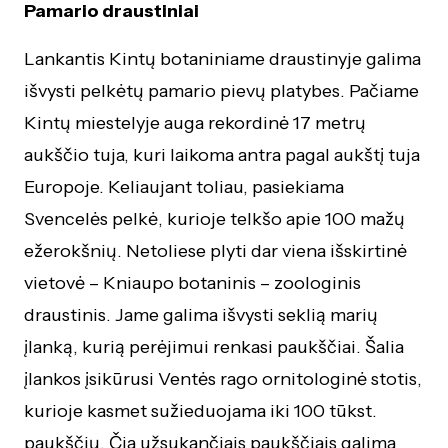
Pamario draustiniai
Lankantis Kintų botaniniame draustinyje galima
išvysti pelkėtų pamario pievų platybes. Pačiame
Kintų miestelyje auga rekordinė 17 metrų
aukščio tuja, kuri laikoma antra pagal aukštį tuja
Europoje. Keliaujant toliau, pasiekiama
Svencelės pelkė, kurioje telkšo apie 100 mažų
ežerokšnių. Netoliese plyti dar viena išskirtinė
vietovė – Kniaupo botaninis – zoologinis
draustinis. Jame galima išvysti seklią marių
įlanką, kurią perėjimui renkasi paukščiai. Šalia
įlankos įsikūrusi Ventės rago ornitologinė stotis,
kurioje kasmet sužieduojama iki 100 tūkst.
paukščių. Čia užsukančiais paukščiais galima