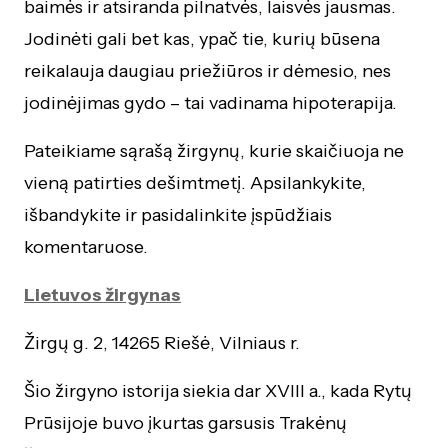
baimės ir atsiranda pilnatvės, laisvės jausmas.
Jodinėti gali bet kas, ypač tie, kurių būsena
reikalauja daugiau priežiūros ir dėmesio, nes
jodinėjimas gydo – tai vadinama hipoterapija.
Pateikiame sąrašą žirgynų, kurie skaičiuoja ne
vieną patirties dešimtmetį. Apsilankykite,
išbandykite ir pasidalinkite įspūdžiais
komentaruose.
Lietuvos žirgynas
Žirgų g. 2, 14265 Riešė, Vilniaus r.
Šio žirgyno istorija siekia dar XVIII a., kada Rytų
Prūsijoje buvo įkurtas garsusis Trakėnų