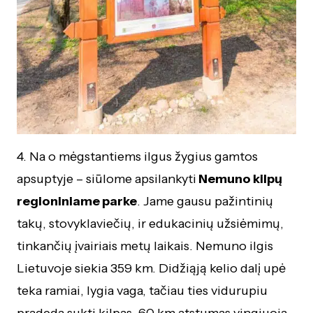
4. Na o mėgstantiems ilgus žygius gamtos
apsuptyje – siūlome apsilankyti
Nemuno kilpų
regioniniame parke
. Jame gausu pažintinių
takų, stovyklaviečių, ir edukacinių užsiėmimų,
tinkančių įvairiais metų laikais. Nemuno ilgis
Lietuvoje siekia 359 km. Didžiąją kelio dalį upė
teka ramiai, lygia vaga, tačiau ties vidurupiu