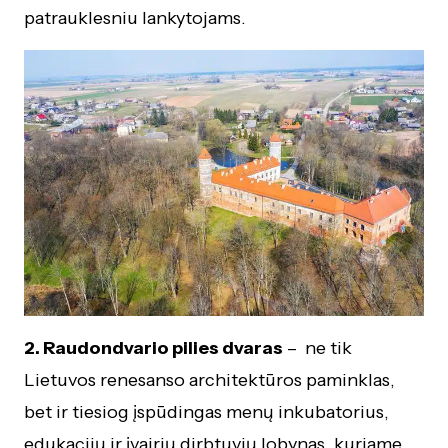
patrauklesniu lankytojams.
2. Raudondvario pilies dvaras
– ne tik
Lietuvos renesanso architektūros paminklas,
bet ir tiesiog įspūdingas menų inkubatorius,
edukacijų ir įvairių dirbtuvių lobynas, kuriame