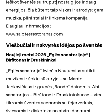
ieškot šventės su truputį nostalgijos ir daug
energijos, čia būtent taip viskas ir atrodys: gera
muzika, pilni stalai ir linksma kompanija.
Daugiau infirmacijos :
www.salotesrestoranas.com.
Viešbučiai ir nakvynės idėjos po šventės
Naujieji metai 2026 „Eglės sanatorijoje“ |
Birštonas ir Druskininkai
„Eglės sanatorija“ kviečia Naujuosius sutikti
muzikos ir šokių sūkuryje – su Manto
Jankavičiaus ir grupės „Rondo“ dainomis. Abi
sanatorijos – Birštone ir Druskininkuose – virs
tikromis šventės scenomis su fejerverkais,
šviesomis ir diskoteka po atviru dangumi.