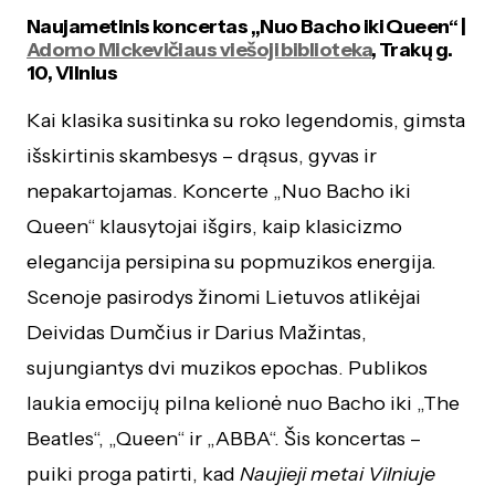
Naujametinis koncertas „Nuo Bacho iki Queen“ |
Adomo Mickevičiaus viešoji biblioteka
, Trakų g.
10, Vilnius
Kai klasika susitinka su roko legendomis, gimsta
išskirtinis skambesys – drąsus, gyvas ir
nepakartojamas. Koncerte „Nuo Bacho iki
Queen“ klausytojai išgirs, kaip klasicizmo
elegancija persipina su popmuzikos energija.
Scenoje pasirodys žinomi Lietuvos atlikėjai
Deividas Dumčius ir Darius Mažintas,
sujungiantys dvi muzikos epochas. Publikos
laukia emocijų pilna kelionė nuo Bacho iki „The
Beatles“, „Queen“ ir „ABBA“. Šis koncertas –
puiki proga patirti, kad
Naujieji metai Vilniuje