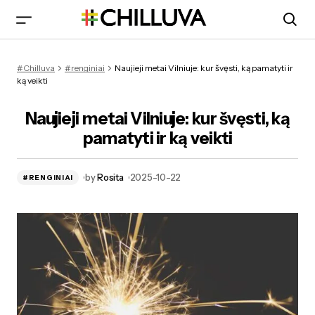
Naujieji metai Vilniuje 2026: kur švęsti ir ką veikti
#Chilluva
#renginiai
Naujieji metai Vilniuje: kur švęsti, ką pamatyti ir
ką veikti
Naujieji metai Vilniuje: kur švęsti, ką
pamatyti ir ką veikti
by
Rosita
2025-10-22
#RENGINIAI