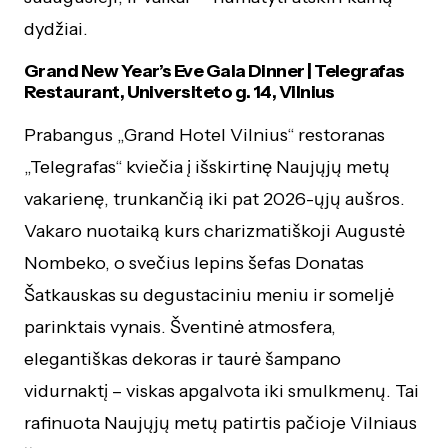
dydžiai.
Grand New Year’s Eve Gala Dinner | Telegrafas
Restaurant, Universiteto g. 14, Vilnius
Prabangus „Grand Hotel Vilnius“ restoranas
„Telegrafas“ kviečia į išskirtinę Naujųjų metų
vakarienę, trunkančią iki pat 2026-ųjų aušros.
Vakaro nuotaiką kurs charizmatiškoji Augustė
Nombeko, o svečius lepins šefas Donatas
Šatkauskas su degustaciniu meniu ir someljė
parinktais vynais. Šventinė atmosfera,
elegantiškas dekoras ir taurė šampano
vidurnaktį – viskas apgalvota iki smulkmenų. Tai
rafinuota Naujųjų metų patirtis pačioje Vilniaus