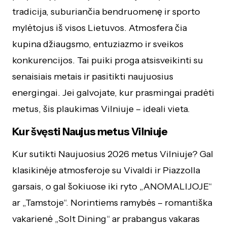
tradicija, suburiančia bendruomenę ir sporto
mylėtojus iš visos Lietuvos. Atmosfera čia
kupina džiaugsmo, entuziazmo ir sveikos
konkurencijos. Tai puiki proga atsisveikinti su
senaisiais metais ir pasitikti naujuosius
energingai. Jei galvojate, kur prasmingai pradėti
metus, šis plaukimas Vilniuje – ideali vieta.
Kur švęsti Naujus metus Vilniuje
Kur sutikti Naujuosius 2026 metus Vilniuje? Gal
klasikinėje atmosferoje su Vivaldi ir Piazzolla
garsais, o gal šokiuose iki ryto „ANOMALIJOJE“
ar „Tamstoje“. Norintiems ramybės – romantiška
vakarienė „Solt Dining“ ar prabangus vakaras