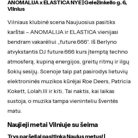
ANOMALIJA x ELASTICA NYE | Geležinkelio g. 6,
Vilnius
Vilniaus klubinė scena Naujuosius pasitiks
karštai – ANOMALIJA ir ELASTICA vienijasi
bendram vakarėliui „future.666“. Iš Berlyno
atvykstantis DJ future.666 kurs įtemptą techno
atmosferą, kupiną energijos, greitų ritmų ir ilgų
šokių sesijų. Scenoje taip pat pasirodys lietuvių
elektroninės muzikos kūrėjai Roe Deers, Patricia
Kokett, Lolah.III ir kiti. Tai naktis, kai laikas
sustoja, o muzika tampa vieninteliu šventės
matu.
Naujieji metai Vilniuje su šeima
Trys paršeliai pasitinka Naujus metus! |