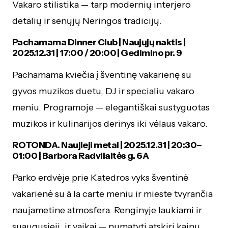
Vakaro stilistika — tarp modernių interjero
detalių ir senųjų Neringos tradicijų.
Pachamama Dinner Club | Naujųjų naktis |
2025.12.31 | 17:00 / 20:00 | Gedimino pr. 9
Pachamama kviečia į šventinę vakarienę su
gyvos muzikos duetu, DJ ir specialiu vakaro
meniu. Programoje — elegantiškai sustyguotas
muzikos ir kulinarijos derinys iki vėlaus vakaro.
ROTONDA. Naujieji metai | 2025.12.31 | 20:30–
01:00 | Barbora Radvilaitės g. 6A
Parko erdvėje prie Katedros vyks šventinė
vakarienė su à la carte meniu ir mieste tvyrančia
naujametine atmosfera. Renginyje laukiami ir
suaugusieji, ir vaikai — numatyti atskiri kainų