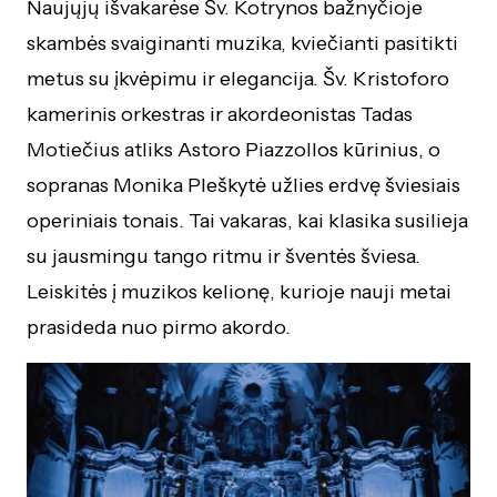
Naujųjų išvakarėse Šv. Kotrynos bažnyčioje
skambės svaiginanti muzika, kviečianti pasitikti
metus su įkvėpimu ir elegancija. Šv. Kristoforo
kamerinis orkestras ir akordeonistas Tadas
Motiečius atliks Astoro Piazzollos kūrinius, o
sopranas Monika Pleškytė užlies erdvę šviesiais
operiniais tonais. Tai vakaras, kai klasika susilieja
su jausmingu tango ritmu ir šventės šviesa.
Leiskitės į muzikos kelionę, kurioje nauji metai
prasideda nuo pirmo akordo.