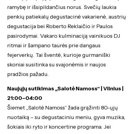
ramybę ir išsipildančius norus. Svečių laukia
penkių patiekalų degustacinė vakarienė, austrių
degustacija bei Roberto Reklaičio ir Paulos
pasirodymai. Vakaro kulminaciją vainikuos DJ
ritmai ir šampano taurės prie dangaus
fejerverkų. Tai šventė, kurioje gurmaniški
skoniai susitinka su svajonėmis ir naujos
pradžios pažadu.
Naujųjų sutikimas „Salotė Namoss“ | Vilnius |
21:00–04:00
Šiemet „Salotė Namoss“ žada grąžinti 80-ųjų
nuotaiką – su degustaciniu meniu, gyva muzika,
šokiais iki ryto ir koncertine programa. Jei