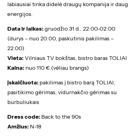
labiausiai tinka didelė draugų kompanija ir daug
energijos.
Data ir laikas:
gruodžio 31 d., 22:00-02:00
(durys – nuo 20:00, paskutinis pakilimas –
22:00)
Vieta:
Vilniaus TV bokštas, bistro baras TOLIAI
Kaina:
nuo 110 € (vėliau brangs)
Įskaičiuota:
pakilimas į bistro barą TOLIAI,
pasitikimo gėrimas, vidurnakčio gėrimas su
burbuliukais
Dress code:
Back to the 90s
Amžius:
N-18