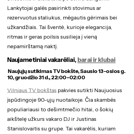
Lankytojai galės pasirinkti stovimus ar
rezervuotus staliukus, mėgautis gėrimais bei
užkandžiais. Tai šventė, kurioje elegancija,
ritmas ir geras poilsis susilieja į vieną
nepamirštamą naktį.
Naujametiniai vakarėliai,
barai ir klubai
Naujųjų sutikimas TV bokšte, Sausio 13-osios g.
10, gruodžio 31 d., 22:00–02:00
Vilniaus TV bokštas
pakvies sutikti Naujuosius
įspūdingoje 90-ųjų nuotaikoje. Čia skambės
populiariausi to dešimtmečio hitai, o šokių
aikštelę užkurs vakaro DJ ir Justinas
Stanislovaitis su grupe. Tai vakarėlis, kuriam