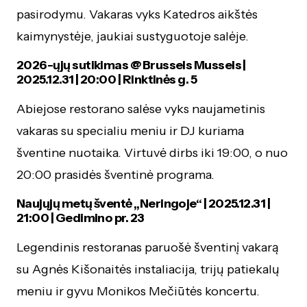
pasirodymu. Vakaras vyks Katedros aikštės
kaimynystėje, jaukiai sustyguotoje salėje.
2026-ųjų sutikimas @ Brussels Mussels |
2025.12.31 | 20:00 | Rinktinės g. 5
Abiejose restorano salėse vyks naujametinis
vakaras su specialiu meniu ir DJ kuriama
šventine nuotaika. Virtuvė dirbs iki 19:00, o nuo
20:00 prasidės šventinė programa.
Naujųjų metų šventė „Neringoje“ | 2025.12.31 |
21:00 | Gedimino pr. 23
Legendinis restoranas paruošė šventinį vakarą
su Agnės Kišonaitės instaliacija, trijų patiekalų
meniu ir gyvu Monikos Mečiūtės koncertu.