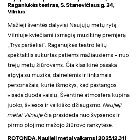
Raganiukės teatras, S. Stanevičiaus g. 24,
Vilnius
Mažieji šventės dalyviai Naujųjų metų rytą
Vilniuje kviečiami į smagią muzikinę premjerą
„Trys paršeliai“. Raganuįkės teatro lėlių
spektaklis sukurtas patiems mažiausiems – nuo
trejų metų žiūrovams. Čia klasikinė pasaka
atgyja su muzika, dainelėmis ir linksmais
personažais, kurie išmokys, kad pastangos
visada duoda vaisių. Šventinė atmosfera kupina
juoko, šviesos ir vaikiško džiaugsmo.
Naujieji
metai Vilniuje
čia prasideda nuo šypsenos ir
pirmo plojimo mažojo žiūrovo rankytėse.
ROTONDA. Naujieji metai vaikams | 2025.12.31 |