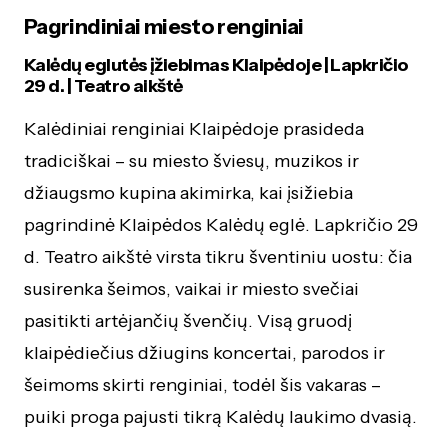
Pagrindiniai miesto renginiai
Kalėdų eglutės įžiebimas Klaipėdoje | Lapkričio
29 d. | Teatro aikštė
Kalėdiniai renginiai Klaipėdoje prasideda
tradiciškai – su miesto šviesų, muzikos ir
džiaugsmo kupina akimirka, kai įsižiebia
pagrindinė Klaipėdos Kalėdų eglė. Lapkričio 29
d. Teatro aikštė virsta tikru šventiniu uostu: čia
susirenka šeimos, vaikai ir miesto svečiai
pasitikti artėjančių švenčių. Visą gruodį
klaipėdiečius džiugins koncertai, parodos ir
šeimoms skirti renginiai, todėl šis vakaras –
puiki proga pajusti tikrą Kalėdų laukimo dvasią.