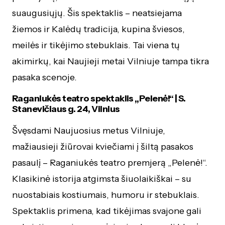
suaugusiųjų. Šis spektaklis – neatsiejama
žiemos ir Kalėdų tradicija, kupina šviesos,
meilės ir tikėjimo stebuklais. Tai viena tų
akimirkų, kai Naujieji metai Vilniuje tampa tikra
pasaka scenoje.
Raganiukės teatro spektaklis „Pelenė!“ | S.
Stanevičiaus g. 24, Vilnius
Švęsdami Naujuosius metus Vilniuje,
mažiausieji žiūrovai kviečiami į šiltą pasakos
pasaulį – Raganiukės teatro premjerą „Pelenė!“.
Klasikinė istorija atgimsta šiuolaikiškai – su
nuostabiais kostiumais, humoru ir stebuklais.
Spektaklis primena, kad tikėjimas svajone gali