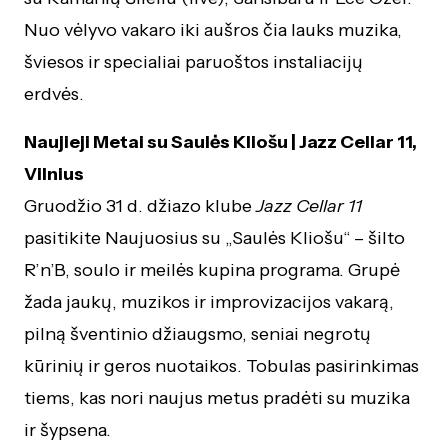
Nuo vėlyvo vakaro iki aušros čia lauks muzika,
šviesos ir specialiai paruoštos instaliacijų
erdvės.
Naujieji Metai su Saulės Kliošu | Jazz Cellar 11,
Vilnius
Gruodžio 31 d. džiazo klube
Jazz Cellar 11
pasitikite Naujuosius su „Saulės Kliošu“ – šilto
R’n’B, soulo ir meilės kupina programa. Grupė
žada jaukų, muzikos ir improvizacijos vakarą,
pilną šventinio džiaugsmo, seniai negrotų
kūrinių ir geros nuotaikos. Tobulas pasirinkimas
tiems, kas nori naujus metus pradėti su muzika
ir šypsena.