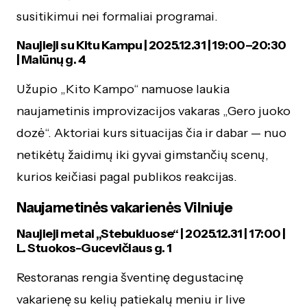
susitikimui nei formaliai programai.
Naujieji su Kitu Kampu | 2025.12.31 | 19:00–20:30
| Malūnų g. 4
Užupio „Kito Kampo“ namuose laukia
naujametinis improvizacijos vakaras „Gero juoko
dozė“. Aktoriai kurs situacijas čia ir dabar — nuo
netikėtų žaidimų iki gyvai gimstančių scenų,
kurios keičiasi pagal publikos reakcijas.
Naujametinės vakarienės Vilniuje
Naujieji metai „Stebukluose“ | 2025.12.31 | 17:00 |
L. Stuokos-Gucevičiaus g. 1
Restoranas rengia šventinę degustacinę
vakarienę su kelių patiekalų meniu ir live