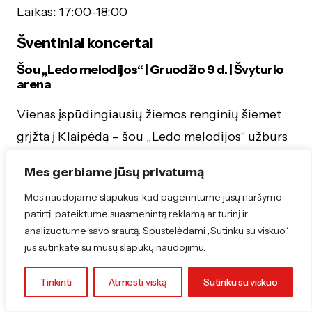
Laikas: 17:00–18:00
Šventiniai koncertai
Šou „Ledo melodijos“ | Gruodžio 9 d. | Švyturio
arena
Vienas įspūdingiausių žiemos renginių šiemet
grįžta į Klaipėdą – šou „Ledo melodijos“ užburs
žiūrovus gyvos muzikos, akrobatikos ir ledo
Mes gerbiame jūsų privatumą
čiuožimo sinteze. Gruodžio 9 d. Švyturio
Mes naudojame slapukus, kad pagerintume jūsų naršymo
arenoje scenoje susijungs žymiausi Lietuvos
patirtį, pateiktume suasmenintą reklamą ar turinį ir
muzikantai ir pasaulinio lygio čiuožėjai, o viską
analizuotume savo srautą. Spustelėdami „Sutinku su viskuo“,
papildys kvapą gniaužiantys šviesų bei lazerių
jūs sutinkate su mūsų slapukų naudojimu.
efektai.
Tinkinti
Atmesti viską
Sutinku su viskuo
Bilietai:
ledomelodijos.lt