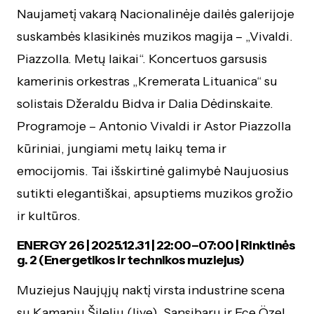
Naujametį vakarą Nacionalinėje dailės galerijoje
suskambės klasikinės muzikos magija – „Vivaldi.
Piazzolla. Metų laikai“. Koncertuos garsusis
kamerinis orkestras „Kremerata Lituanica“ su
solistais Džeraldu Bidva ir Dalia Dėdinskaite.
Programoje – Antonio Vivaldi ir Astor Piazzolla
kūriniai, jungiami metų laikų tema ir
emocijomis. Tai išskirtinė galimybė Naujuosius
sutikti elegantiškai, apsuptiems muzikos grožio
ir kultūros.
ENERGY 26 | 2025.12.31 | 22:00–07:00 | Rinktinės
g. 2 (Energetikos ir technikos muziejus)
Muziejus Naujųjų naktį virsta industrine scena
su Kamanių Šileliu (live), Sansibaru ir Ece Özel.