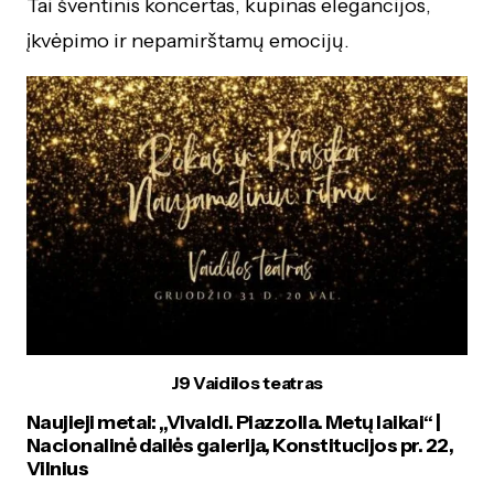
Tai šventinis koncertas, kupinas elegancijos,
įkvėpimo ir nepamirštamų emocijų.
J9 Vaidilos teatras
Naujieji metai: „Vivaldi. Piazzolla. Metų laikai“ |
Nacionalinė dailės galerija, Konstitucijos pr. 22,
Vilnius