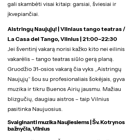
gali skambėti visai kitaip: garsiai, šviesiai ir
įkvepiančiai.
Aistringų Naujųjų! | Vilniaus tango teatras /
La Casa del Tango, Vilnius | 21:00–22:30
Jei šventinį vakarą norisi kažko kito nei eilinis
vakarėlis – tango teatras siūlo gerą planą.
Gruodžio 31-osios vakarą čia vyks „Aistringų
Naujųjų“ šou su profesionaliais šokėjais, gyva
muzika ir tikru Buenos Airių jausmu. Mažiau
blizgučių, daugiau aistros – taip Vilnius
pasitinka Naujuosius.
Svaiginanti muzika Naujiesiems | Šv. Kotrynos
bažnyčia, Vilnius