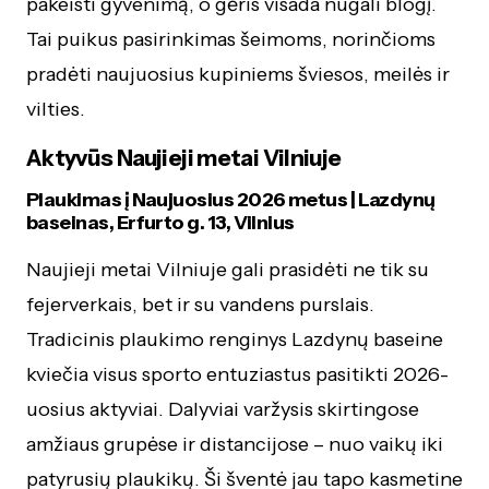
pakeisti gyvenimą, o gėris visada nugali blogį.
Tai puikus pasirinkimas šeimoms, norinčioms
pradėti naujuosius kupiniems šviesos, meilės ir
vilties.
Aktyvūs Naujieji metai Vilniuje
Plaukimas į Naujuosius 2026 metus | Lazdynų
baseinas, Erfurto g. 13, Vilnius
Naujieji metai Vilniuje gali prasidėti ne tik su
fejerverkais, bet ir su vandens purslais.
Tradicinis plaukimo renginys Lazdynų baseine
kviečia visus sporto entuziastus pasitikti 2026-
uosius aktyviai. Dalyviai varžysis skirtingose
amžiaus grupėse ir distancijose – nuo vaikų iki
patyrusių plaukikų. Ši šventė jau tapo kasmetine