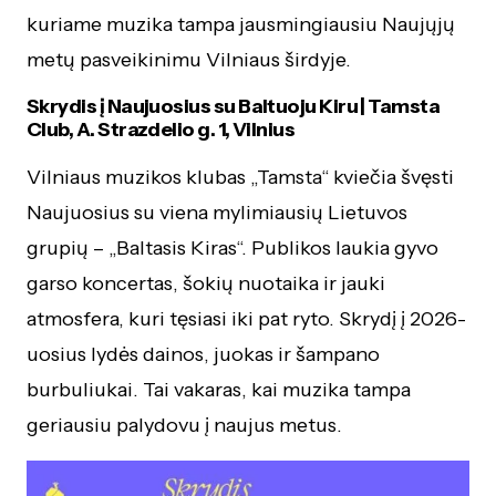
kuriame muzika tampa jausmingiausiu Naujųjų
metų pasveikinimu Vilniaus širdyje.
Skrydis į Naujuosius su Baltuoju Kiru | Tamsta
Club, A. Strazdelio g. 1, Vilnius
Vilniaus muzikos klubas „Tamsta“ kviečia švęsti
Naujuosius su viena mylimiausių Lietuvos
grupių – „Baltasis Kiras“. Publikos laukia gyvo
garso koncertas, šokių nuotaika ir jauki
atmosfera, kuri tęsiasi iki pat ryto. Skrydį į 2026-
uosius lydės dainos, juokas ir šampano
burbuliukai. Tai vakaras, kai muzika tampa
geriausiu palydovu į naujus metus.