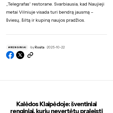
„Telegrafas“ restorane. Svarbiausia, kad Naujieji
metai Vilniuje visada turi bendrą jausmą –
šviesų, šiltą ir kupiną naujos pradžios.
by
Rosita
2025-10-22
#RENGINIAI
Kalėdos Klaipėdoje: šventiniai
renginiai, kurių nevertėtų praleisti