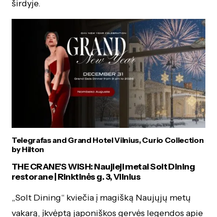
širdyje.
Telegrafas and Grand Hotel Vilnius, Curio Collection
by Hilton
THE CRANE’S WISH: Naujieji metai Solt Dining
restorane | Rinktinės g. 3, Vilnius
„Solt Dining“ kviečia į magišką Naujųjų metų
vakarą, įkvėptą japoniškos gervės legendos apie