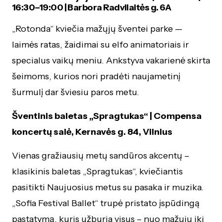
16:30–19:00 | Barbora Radvilaitės g. 6A
„Rotonda“ kviečia mažųjų šventei parke —
laimės ratas, žaidimai su elfo animatoriais ir
specialus vaikų meniu. Ankstyva vakarienė skirta
šeimoms, kurios nori pradėti naujametinį
šurmulį dar šviesiu paros metu.
Šventinis baletas „Spragtukas“ | Compensa
koncertų salė, Kernavės g. 84, Vilnius
Vienas gražiausių metų sandūros akcentų –
klasikinis baletas „Spragtukas“, kviečiantis
pasitikti Naujuosius metus su pasaka ir muzika.
„Sofia Festival Ballet“ trupė pristato įspūdingą
pastatymą, kuris užburia visus – nuo mažųjų iki