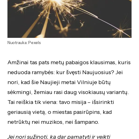
Nuotrauka: Pexels
Amžinai tas pats metų pabaigos klausimas, kuris
neduoda ramybės: kur švęsti Naujuosius? Jei
nori, kad šie Naujieji metai Vilniuje būtų
sėkmingi, žemiau rasi daug visokiausų variantų.
Tai reiškia tik viena: tavo misija – išsirinkti
geriausią vietą, o miestas pasirūpins, kad
netrūktų nei muzikos, nei šampano.
Jei nori sužinoti, ką dar pamatyti ir veikti