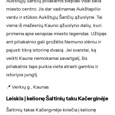
Aukštųjų Šančių piliakalnis slepiasi visai šalia
miesto centro. Jis dar vadinamas Aukštapilio
vardu ir stūkso Aukštųjų Šančių ąžuolyne. Tai
viena iš mažesnių Kauno ąžuolyno dalių, kuri
primena apie senąsias miesto legendas. Užlipęs
ant piliakalnio gali grožėtis Nemuno slėniu ir
pajusti tikrą istorinę dvasią. Jei svarstai, ką
veikti Kaune nemokamai savaitgalį, šis
piliakalnis taps puikia vieta atrasti gamtos ir
istorijos jungtį.
📍 Verkių g., Kaunas
Leiskis į kelionę Šaltinių taku Kačerginėje
Šaltinių takas Kačerginėje kviečia į kelionę