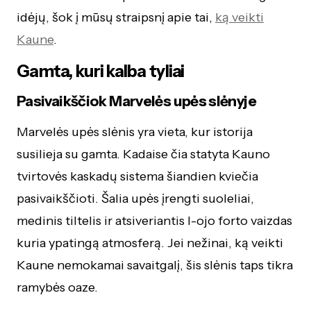
idėjų, šok į mūsų straipsnį apie tai,
ką veikti
Kaune
.
Gamta, kuri kalba tyliai
Pasivaikščiok Marvelės upės slėnyje
Marvelės upės slėnis yra vieta, kur istorija
susilieja su gamta. Kadaise čia statyta Kauno
tvirtovės kaskadų sistema šiandien kviečia
pasivaikščioti. Šalia upės įrengti suoleliai,
medinis tiltelis ir atsiveriantis I-ojo forto vaizdas
kuria ypatingą atmosferą. Jei nežinai, ką veikti
Kaune nemokamai savaitgalį, šis slėnis taps tikra
ramybės oaze.