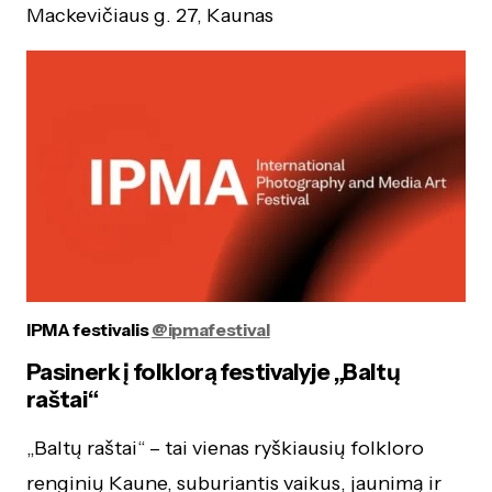
Mackevičiaus g. 27, Kaunas
IPMA festivalis
@ipmafestival
Pasinerk į folklorą festivalyje „Baltų
raštai“
„Baltų raštai“ – tai vienas ryškiausių folkloro
renginių Kaune, suburiantis vaikus, jaunimą ir