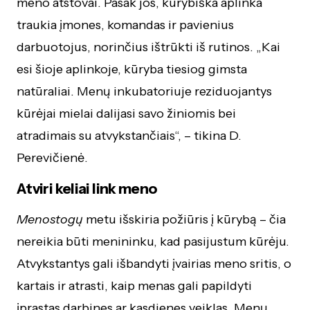
meno atstovai. Pasak jos, kūrybiška aplinka
traukia įmones, komandas ir pavienius
darbuotojus, norinčius ištrūkti iš rutinos. „Kai
esi šioje aplinkoje, kūryba tiesiog gimsta
natūraliai. Menų inkubatoriuje reziduojantys
kūrėjai mielai dalijasi savo žiniomis bei
atradimais su atvykstančiais“, – tikina D.
Perevičienė.
Atviri keliai link meno
Menostogų
metu
išskiria požiūris į kūrybą – čia
nereikia būti menininku, kad pasijustum kūrėju.
Atvykstantys gali išbandyti įvairias meno sritis, o
kartais ir atrasti, kaip menas gali papildyti
įprastas darbines ar kasdienes veiklas. Menų