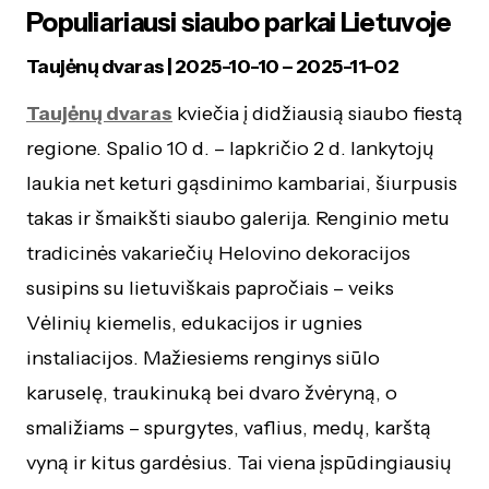
Populiariausi siaubo parkai Lietuvoje
Taujėnų dvaras | 2025-10-10 – 2025-11-02
Taujėnų dvaras
kviečia į didžiausią siaubo fiestą
regione. Spalio 10 d. – lapkričio 2 d. lankytojų
laukia net keturi gąsdinimo kambariai, šiurpusis
takas ir šmaikšti siaubo galerija. Renginio metu
tradicinės vakariečių Helovino dekoracijos
susipins su lietuviškais papročiais – veiks
Vėlinių kiemelis, edukacijos ir ugnies
instaliacijos. Mažiesiems renginys siūlo
karuselę, traukinuką bei dvaro žvėryną, o
smaližiams – spurgytes, vaflius, medų, karštą
vyną ir kitus gardėsius. Tai viena įspūdingiausių