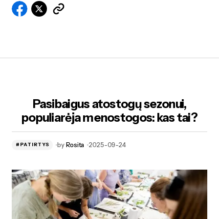
Pasibaigus atostogų sezonui,
populiarėja menostogos: kas tai?
by
Rosita
2025-09-24
#PATIRTYS