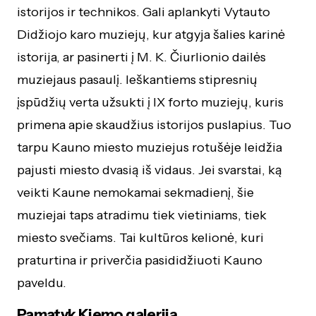
istorijos ir technikos. Gali aplankyti Vytauto
Didžiojo karo muziejų, kur atgyja šalies karinė
istorija, ar pasinerti į M. K. Čiurlionio dailės
muziejaus pasaulį. Ieškantiems stipresnių
įspūdžių verta užsukti į IX forto muziejų, kuris
primena apie skaudžius istorijos puslapius. Tuo
tarpu Kauno miesto muziejus rotušėje leidžia
pajusti miesto dvasią iš vidaus. Jei svarstai, ką
veikti Kaune nemokamai sekmadienį, šie
muziejai taps atradimu tiek vietiniams, tiek
miesto svečiams. Tai kultūros kelionė, kuri
praturtina ir priverčia pasididžiuoti Kauno
paveldu.
Pamatyk Kiemo galeriją