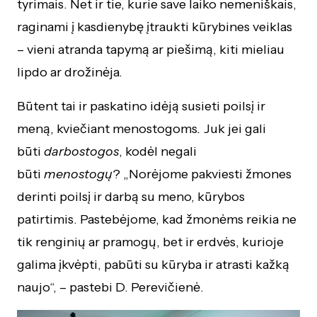
tyrimais. Net ir tie, kurie save laiko nemeniškais,
raginami į kasdienybę įtraukti kūrybines veiklas
– vieni atranda tapymą ar piešimą, kiti mieliau
lipdo ar drožinėja.
Būtent tai ir paskatino idėją susieti poilsį ir
meną, kviečiant menostogoms
.
Juk jei gali
būti
darbostogos
, kodėl negali
būti
menostogų
? „Norėjome pakviesti žmones
derinti poilsį ir darbą su meno, kūrybos
patirtimis. Pastebėjome, kad žmonėms reikia ne
tik renginių ar pramogų, bet ir erdvės, kurioje
galima įkvėpti, pabūti su kūryba ir atrasti kažką
naujo“, – pastebi D. Perevičienė.