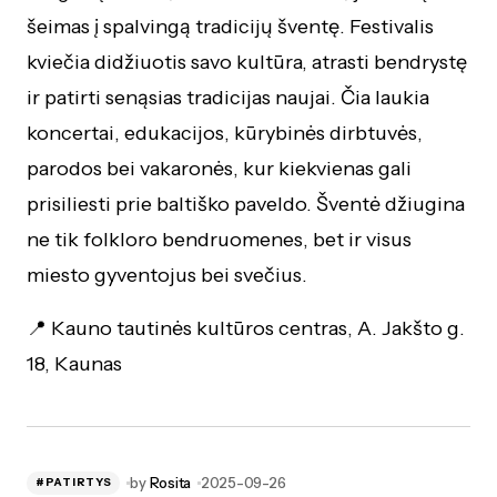
šeimas į spalvingą tradicijų šventę. Festivalis
kviečia didžiuotis savo kultūra, atrasti bendrystę
ir patirti senąsias tradicijas naujai. Čia laukia
koncertai, edukacijos, kūrybinės dirbtuvės,
parodos bei vakaronės, kur kiekvienas gali
prisiliesti prie baltiško paveldo. Šventė džiugina
ne tik folkloro bendruomenes, bet ir visus
miesto gyventojus bei svečius.
📍 Kauno tautinės kultūros centras, A. Jakšto g.
18, Kaunas
by
Rosita
2025-09-26
#PATIRTYS