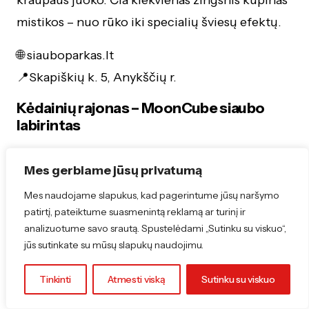
mistikos – nuo rūko iki specialių šviesų efektų.
🌐 siauboparkas.lt
📍Skapiškių k. 5, Anykščių r.
Kėdainių rajonas – MoonCube siaubo
labirintas
Pagiriuose įrengtas MoonCube labirintas –
Mes gerbiame jūsų privatumą
tikras adrenalino testas drąsiausiems. Gyvi
Mes naudojame slapukus, kad pagerintume jūsų naršymo
aktoriai, tamsūs koridoriai ir netikėti garsai
patirtį, pateiktume suasmenintą reklamą ar turinį ir
paverčia pasivaikščiojimą į tikrą išbandymą.
analizuotume savo srautą. Spustelėdami „Sutinku su viskuo“,
jūs sutinkate su mūsų slapukų naudojimu.
🌐 mooncube.lt
📍Ramioji g. 8, Pagiriai, Kėdainių r.
Tinkinti
Atmesti viską
Sutinku su viskuo
Birštonas – Helovinas Apleistame name |