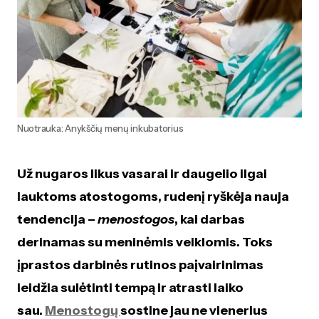
Nuotrauka: Anykščių menų inkubatorius
Už nugaros likus vasarai ir daugelio ilgai
lauktoms atostogoms, rudenį ryškėja nauja
tendencija –
menostogos
, kai darbas
derinamas su meninėmis veiklomis. Toks
įprastos darbinės rutinos paįvairinimas
leidžia sulėtinti tempą ir atrasti laiko
sau.
Menostogų
sostine jau ne vienerius