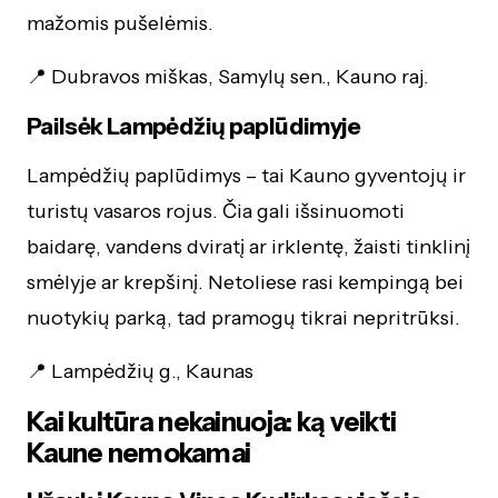
mažomis pušelėmis.
📍 Dubravos miškas, Samylų sen., Kauno raj.
Pailsėk Lampėdžių paplūdimyje
Lampėdžių paplūdimys – tai Kauno gyventojų ir
turistų vasaros rojus. Čia gali išsinuomoti
baidarę, vandens dviratį ar irklentę, žaisti tinklinį
smėlyje ar krepšinį. Netoliese rasi kempingą bei
nuotykių parką, tad pramogų tikrai nepritrūksi.
📍 Lampėdžių g., Kaunas
Kai kultūra nekainuoja: ką veikti
Kaune nemokamai