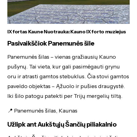
IX fortas Kaune Nuotrauka: Kauno IX forto muziejus
Pasivaikščiok Panemunės šile
Panemunės šilas – vienas gražiausių Kauno
pušynų. Tai vieta, kur gali pasimėgauti grynu
oru ir atrasti gamtos stebuklus. Čia stovi gamtos
paveldo objektas – Ąžuolo ir pušies draugystė.
Iki šilo patogu patekti per Trijų mergelių tiltą.
📍 Panemunės šilas, Kaunas
Užlipk ant Aukštųjų Šančių piliakalnio