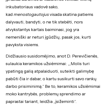
inkubatoriaus vadovė sako,
kad
menostogautojus
visada skatina patiems
dalyvauti, bandyti, o ne tik stebėti, nors
atvykstantys kartais baiminasi, jog yra
nemeniški ar neturi įgūdžių, pasak jos, kurti
pavyksta visiems.
Didžiausio susidomėjimo, anot D. Perevičienės,
sulaukia keramikos užsiėmimai: „,Molis turi
ypatingą galią atpalaiduoti, suteikti galimybę
pabūti čia ir dabar, o kartu susikurti savo rankų
darbo prisiminimą.“ Be to, keramikos užsiėmimai
moko kantrybės, problemų sprendimo ar
paprastai tariant, leidžia „įsižeminti“.