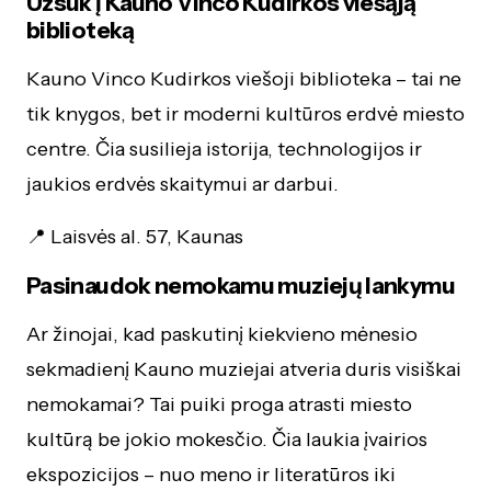
Užsuk į Kauno Vinco Kudirkos viešąją
biblioteką
Kauno Vinco Kudirkos viešoji biblioteka – tai ne
tik knygos, bet ir moderni kultūros erdvė miesto
centre. Čia susilieja istorija, technologijos ir
jaukios erdvės skaitymui ar darbui.
📍 Laisvės al. 57, Kaunas
Pasinaudok nemokamu muziejų lankymu
Ar žinojai, kad paskutinį kiekvieno mėnesio
sekmadienį Kauno muziejai atveria duris visiškai
nemokamai? Tai puiki proga atrasti miesto
kultūrą be jokio mokesčio. Čia laukia įvairios
ekspozicijos – nuo meno ir literatūros iki