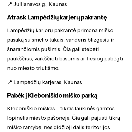
📍 Julijanavos g., Kaunas
Atrask Lampėdžių karjerų pakrantę
Lampėdžių karjerų pakrantė primena miško
pasaką su smėlio takais, vandens blizgesiu ir
šnarančiomis pušimis. Čia gali stebėti
paukščius, vaikščioti basomis ar tiesiog pabėgti
nuo miesto triukšmo.
📍 Lampėdžių karjeras, Kaunas
Pabėk į Kleboniškio miško parką
Kleboniškio miškas – tikras laukinės gamtos
lopinėlis miesto pašonėje. Čia gali pajusti tikrą
miško ramybę, nes didžioji dalis teritorijos