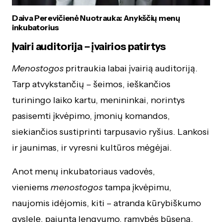
Daiva Perevičienė Nuotrauka: Anykščių menų
inkubatorius
Įvairi auditorija – įvairios patirtys
Menostogos
pritraukia labai įvairią auditoriją.
Tarp atvykstančių – šeimos, ieškančios
turiningo laiko kartu, menininkai, norintys
pasisemti įkvėpimo, įmonių komandos,
siekiančios sustiprinti tarpusavio ryšius. Lankosi
ir jaunimas, ir vyresni kultūros mėgėjai.
Anot menų inkubatoriaus vadovės,
vieniems
menostogos
tampa įkvėpimu,
naujomis idėjomis, kiti – atranda kūrybiškumo
gyslelę, pajunta lengvumo, ramybės būseną.