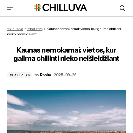
Ką veikti Kaune nemokamai – atrask miestą be išlaidų
#Chilluva
#patirtys
Kaunas nemokamai: vietos, kur galima chillinti
nieko neišleidžiant
Kaunas nemokamai: vietos, kur
galima chillinti nieko neišleidžiant
by
Rosita
2025-09-26
#PATIRTYS