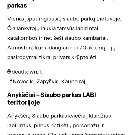
parkas
Vienas įspūdingiausių siaubo parkų Lietuvoje.
Čia lankytojų laukia tamsūs labirintai,
katakombos ir net šeši siaubo kambariai.
Atmosferą kuria daugiau nei 70 aktorių – jų
pasirodymai tikrai privers krūptelėti.
🌐 deadtown.lt
📍Novos k., Zapyškis, Kauno raj.
Anykščiai – Siaubo parkas LABI
teritorijoje
Anykščių Siaubo parkas kviečia į klaidžius
labirintus, pilnus netikėtų personažų ir
kraupaus juoko. Čia kiekvienas žingsnis kupinas