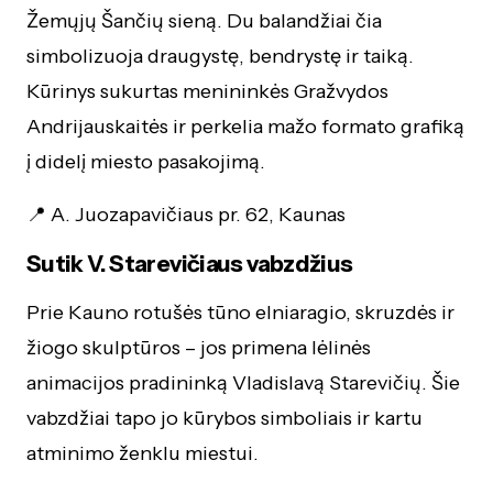
Žemųjų Šančių sieną. Du balandžiai čia
simbolizuoja draugystę, bendrystę ir taiką.
Kūrinys sukurtas menininkės Gražvydos
Andrijauskaitės ir perkelia mažo formato grafiką
į didelį miesto pasakojimą.
📍 A. Juozapavičiaus pr. 62, Kaunas
Sutik V. Starevičiaus vabzdžius
Prie Kauno rotušės tūno elniaragio, skruzdės ir
žiogo skulptūros – jos primena lėlinės
animacijos pradininką Vladislavą Starevičių. Šie
vabzdžiai tapo jo kūrybos simboliais ir kartu
atminimo ženklu miestui.