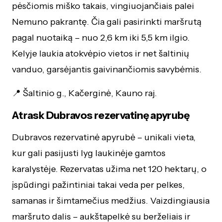
pėsčiomis miško takais, vingiuojančiais palei
Nemuno pakrantę. Čia gali pasirinkti maršrutą
pagal nuotaiką – nuo 2,6 km iki 5,5 km ilgio.
Kelyje laukia atokvėpio vietos ir net šaltinių
vanduo, garsėjantis gaivinančiomis savybėmis.
📍 Šaltinio g., Kačerginė, Kauno raj.
Atrask Dubravos rezervatinę apyrubę
Dubravos rezervatinė apyrubė – unikali vieta,
kur gali pasijusti lyg laukinėje gamtos
karalystėje. Rezervatas užima net 120 hektarų, o
įspūdingi pažintiniai takai veda per pelkes,
samanas ir šimtamečius medžius. Vaizdingiausia
maršruto dalis – aukštapelkė su berželiais ir