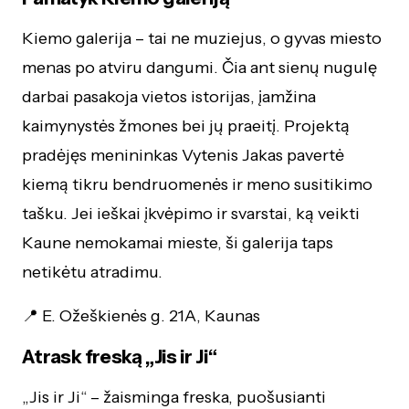
Kiemo galerija – tai ne muziejus, o gyvas miesto
menas po atviru dangumi. Čia ant sienų nugulę
darbai pasakoja vietos istorijas, įamžina
kaimynystės žmones bei jų praeitį. Projektą
pradėjęs menininkas Vytenis Jakas pavertė
kiemą tikru bendruomenės ir meno susitikimo
tašku. Jei ieškai įkvėpimo ir svarstai, ką veikti
Kaune nemokamai mieste, ši galerija taps
netikėtu atradimu.
📍 E. Ožeškienės g. 21A, Kaunas
Atrask freską „Jis ir Ji“
„Jis ir Ji“ – žaisminga freska, puošusianti