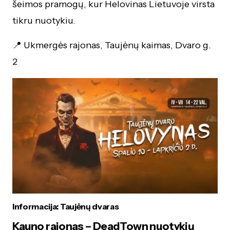
šeimos pramogų, kur Helovinas Lietuvoje virsta
tikru nuotykiu.
📍 Ukmergės rajonas, Taujėnų kaimas, Dvaro g.
2
Informacija: Taujėnų dvaras
Kauno rajonas – DeadTown nuotykių