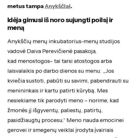
metus tampa
Anykščiai
.
Idėja gimusi iš noro sujungti poilsį ir
meną
Anykščių menų inkubatorius-menų studijos
vadovė Daiva Perevičienė pasakoja,
kad menostogos– tai tarsi atostogos arba
laisvalaikis po darbo dienos su menu: „Jos
kviečia sustoti, pabūti su savimi, pabendrauti su
menininkais ir kartu patirti kūrybą. Mes
nesiekiame tik parodyti meno – norime, kad
žmonės jį išgyventų, paliestų, patirtų,
pasidžiaugtų procesu.“ Meno nauda emocinei
gerovei ir smegenų veiklai įrodyta įvairiais