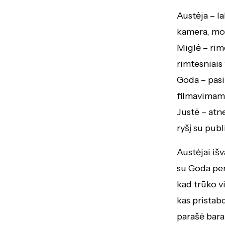
Austėja – la
kamera, mon
Miglė – rim
rimtesniais
Goda – pasi
filmavimams 
Justė – atn
ryšį su publ
Austėjai išv
su Goda per
kad trūko vi
kas pristab
parašė baram