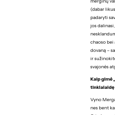
merginų vak
(dabar likus
padaryti sav
jos dalinas
nesklandumu
chaoso bei 
dovaną – sa
ir sužinoki
svajonės atg
Kaip gimė „
tinklalaidę
Vyno Merga
nes bent ka