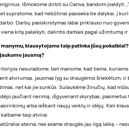
enginius. Išmokome dirbti su Canva, bandom įvaldyti „T
bet supratome, kad nebūtinai pasiseka tie dalykai, į kur
darbo. Darbų pasiskirstymas labai priklauso nuo gyve
viena kitą palaikyti, dalintis darbais pagal užimtumą ir
ų manymu, klausytojams taip patinka jūsų pokalbiai?
ą jaukumo jausmą?
itorijos nesuradome, bet manome, kad tiems, kuriems 
ent atvirumas, jausmas lyg su draugėmis šnekėtum, ir
dimas, net kai jie sunkūs. Sulaukėme žinučių, kad mū
padėjo jaučiant nerimą, išgyvenant skyrybas, pasimetus 
sirinkimų arba ieškant naujų veiklų ir idėjų. Keli klaus
 kalbame taip atvirai.
tūraliai ateina, nes esame draugės jau ilgą laiką – n