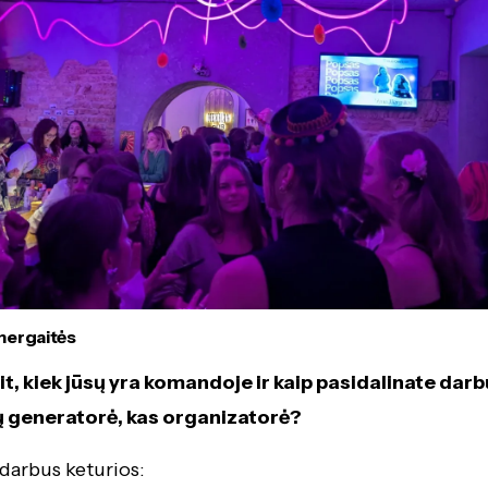
mergaitės
, kiek jūsų yra komandoje ir kaip pasidalinate darb
jų generatorė, kas organizatorė?
darbus keturios: