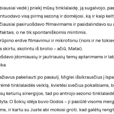
biausiai vedė į priekį mūsų tinklalaidę, ją sugalvojo, pa
tuodavo visą pirmą sezoną ir domėjosi, ką ir kaip kelt
čiausiai pasiruošdavo filmavimams ir pasidalindavo su 
 faktais, o ne tik spontaniškomis mintimis.
rūpino erdve filmavimui ir mikrofonu (nors ir ne toki
skirtu, skolintu iš brolio – ačiū, Matai).
ešdavo įdomiausių ir jautriausių temų aptarimams ir la
ika.
ažiavus pakeliauti po pasaulį, Miglei išsikrausčius į Ispa
ėmė tinklalaidės veiklą, kvietėsi svečius pokalbiams, 
sų keturių sinergijos, tad po antrojo sezono tinklalaidė
dyta. O šokių idėja buvo Godos – ji pasiūlė visoms mer
s, ir kartu su Juste abi mokosi groti, kad galėtų rengti