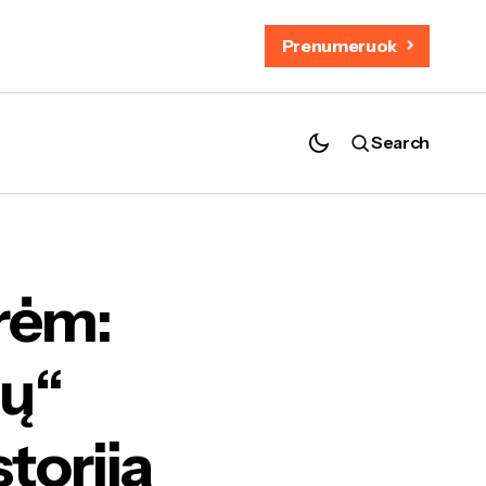
Prenumeruok
Search
renginių istorija
rėm:
ių“
storija