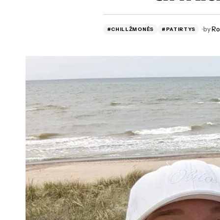
by
Ro
#CHILLŽMONĖS
#PATIRTYS