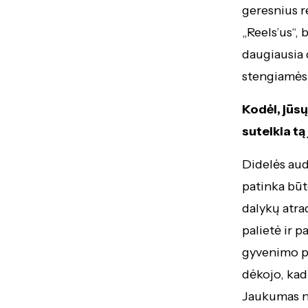
geresnius r
„Reels’us“, 
daugiausia 
stengiamės 
Kodėl, jūs
suteikia t
Didelės aud
patinka būt
dalykų atra
palietė ir 
gyvenimo pa
dėkojo, kad
Jaukumas na