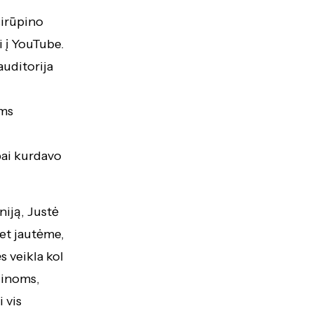
sirūpino
i į YouTube.
auditorija
ems
bai kurdavo
niją, Justė
bet jautėme,
s veikla kol
ginoms,
 vis