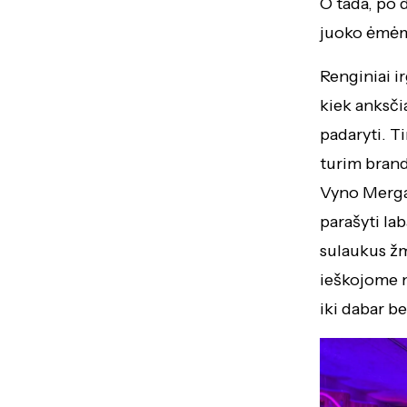
O tada, po 
juoko ėmėm
Renginiai ir
kiek anksči
padaryti. T
turim brandą
Vyno Mergai
parašyti lab
sulaukus žm
ieškojome n
iki dabar b