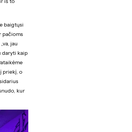
r iš to
ie baigtųsi
ir pačioms
„va, jau
u daryti kaip
 Pataikėme
 priekį, o
sidarius
snudo, kur