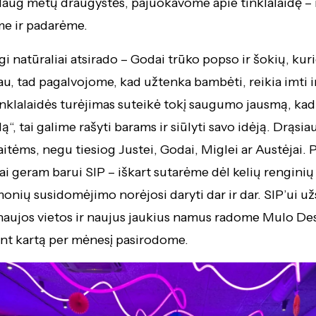
daug metų draugystės, pajuokavome apie tinklalaidę – i
e ir padarėme.
gi natūraliai atsirado – Godai trūko popso ir šokių, kur
au, tad pagalvojome, kad užtenka bambėti, reikia imti 
inklalaidės turėjimas suteikė tokį saugumo jausmą, kad 
“, tai galime rašyti barams ir siūlyti savo idėją. Drąsia
tėms, negu tiesiog Justei, Godai, Miglei ar Austėjai.
ai geram barui SIP – iškart sutarėme dėl kelių renginių į
onių susidomėjimo norėjosi daryti dar ir dar. SIP’ui už
aujos vietos ir naujus jaukius namus radome Mulo De
ent kartą per mėnesį pasirodome.