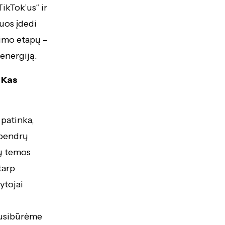
ikTok’us“ ir
iuos įdedi
nimo etapų –
 energiją.
 Kas
patinka,
 bendrų
sų temos
tarp
ytojai
esusibūrėme