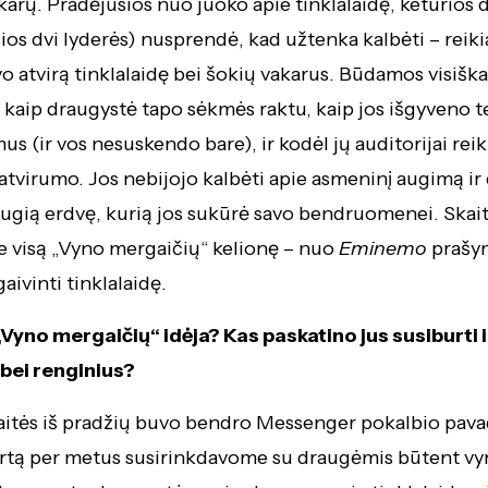
arų. Pradėjusios nuo juoko apie tinklalaidę, keturios 
ios dvi lyderės) nusprendė, kad užtenka kalbėti – reikia
o atvirą tinklalaidę bei šokių vakarus. Būdamos visiškai
i, kaip draugystė tapo sėkmės raktu, kaip jos išgyveno 
s (ir vos nesuskendo bare), ir kodėl jų auditorijai reik
atvirumo. Jos nebijojo kalbėti apie asmeninį augimą ir 
ugią erdvę, kurią jos sukūrė savo bendruomenei. Skait
te visą „Vyno mergaičių“ kelionę – nuo
Eminemo
prašym
aivinti tinklalaidę.
Vyno mergaičių“ idėja? Kas paskatino jus susiburti i
 bei renginius?
itės iš pradžių buvo bendro Messenger pokalbio pava
rtą per metus susirinkdavome su draugėmis būtent vy