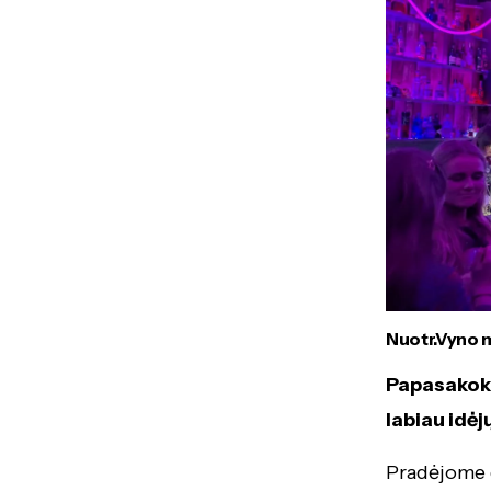
Nuotr.Vyno 
Papasakokit
labiau idė
Pradėjome 