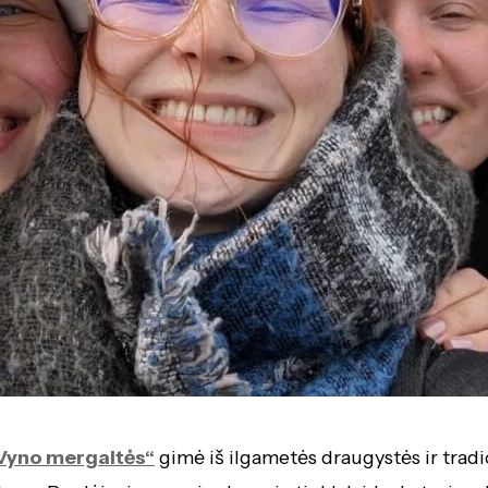
Vyno mergaitės“
gimė iš ilgametės draugystės ir tradi