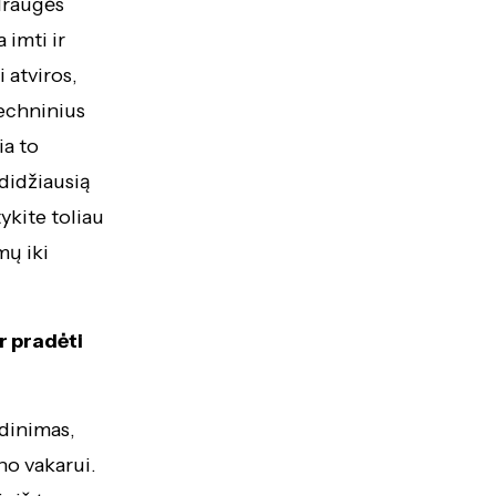
draugės
 imti ir
 atviros,
techninius
ia to
didžiausią
ykite toliau
ų iki
r pradėti
dinimas,
no vakarui.