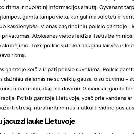
to ritmą ir nuolatinį informacijos srautą. Gyvenant tar
 įtampos, gamta tampa vieta, kur galima sulėtėti ir be
nuo kasdienybės. Vienas pagrindinių poilsio gamtoje L
 privatumas. Atokesnės vietos leidžia ilsėtis be minios,
e skubėjimo. Toks poilsis suteikia daugiau laisvės ir leid
 savo ritmą.
s gamtoje keičia ir patį poilsio suvokimą. Poilsis gamt
is dažniau siejamas ne su veiklų gausa, o su buvimu – s
musi ir natūraliu atsipalaidavimu. Galiausiai, gamta tam
erapija. Poilsis gamtoje Lietuvoje, ypač prie vandens ar
žinti stresą, nuraminti mintis ir atkurti vidinę pusiau
 jacuzzi lauke Lietuvoje