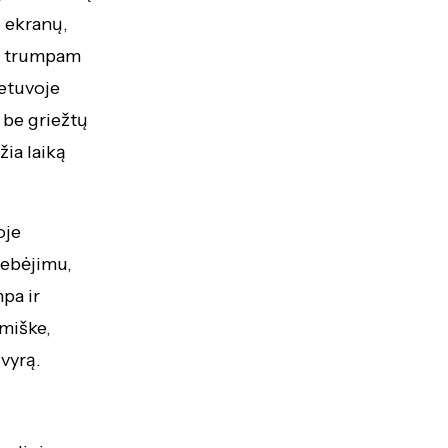
p ekranų,
nt trumpam
ietuvoje
 be griežtų
žia laiką
oje
tebėjimu,
pa ir
 miške,
svyrą.