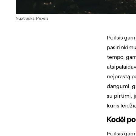
Nuotrauka: Pexels
Poilsis gam
pasirinkimu
tempo, gamta
atsipalaidav
neįprastą pa
dangumi, gl
su pirtimi, 
kuris leidžia
Kodėl po
Poilsis gam