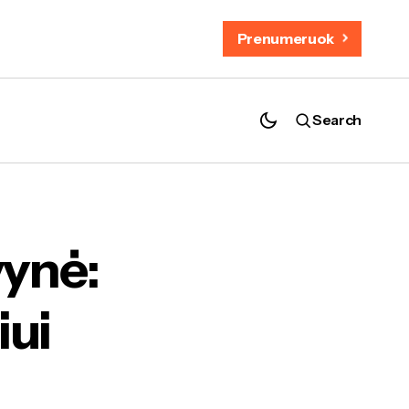
Prenumeruok
Search
etuvoje
vynė:
iui