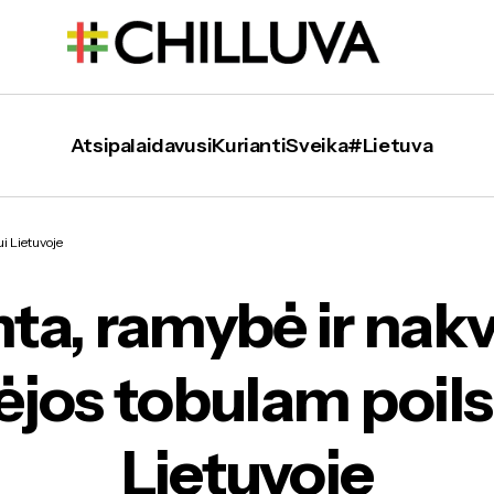
Atsipalaidavusi
Kurianti
Sveika
#Lietuva
 ramybė ir nakvynė: idėjos tobulam poilsiui Li
i Lietuvoje
a, ramybė ir nak
ėjos tobulam poils
Lietuvoje