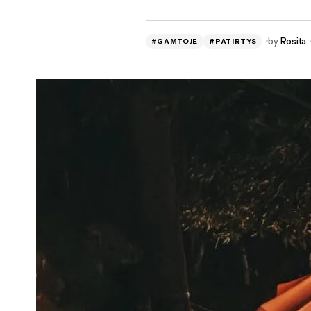
by
Rosita
#GAMTOJE
#PATIRTYS