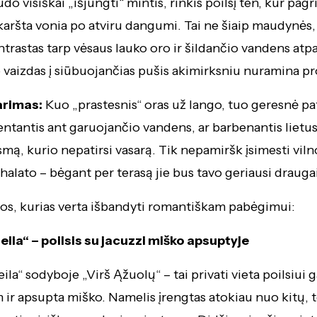
ūdo visiškai „išjungti“ mintis, rinkis poilsį ten, kur pagr
karšta vonia po atviru dangumi. Tai ne šiaip maudynės, 
ontrastas tarp vėsaus lauko oro ir šildančio vandens atp
 vaizdas į siūbuojančias pušis akimirksniu nuramina pr
arimas:
Kuo „prastesnis“ oras už lango, tuo geresnė pat
entantis ant garuojančio vandens, ar barbenantis lietu
smą, kurio nepatirsi vasarą. Tik nepamiršk įsimesti vil
halato – bėgant per terasą jie bus tavo geriausi draugai
etos, kurias verta išbandyti romantiškam pabėgimui:
ila“ – poilsis su jacuzzi miško apsuptyje
la“ sodyboje „Virš Ąžuolų“ – tai privati vieta poilsiui 
m ir apsupta miško. Namelis įrengtas atokiau nuo kitų, t