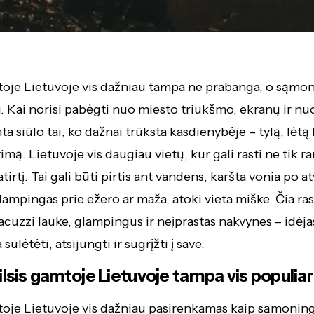
toje Lietuvoje vis dažniau tampa ne prabanga, o sąmo
. Kai norisi pabėgti nuo miesto triukšmo, ekranų ir nu
 siūlo tai, ko dažnai trūksta kasdienybėje – tylą, lėtą l
imą. Lietuvoje vis daugiau vietų, kur gali rasti ne tik r
tirtį. Tai gali būti pirtis ant vandens, karšta vonia po at
ampingas prie ežero ar maža, atoki vieta miške. Čia ras
jacuzzi lauke, glampingus ir neįprastas nakvynes – idėjas
 sulėtėti, atsijungti ir sugrįžti į save.
ilsis gamtoje Lietuvoje tampa vis populia
toje Lietuvoje vis dažniau pasirenkamas kaip sąmoninga