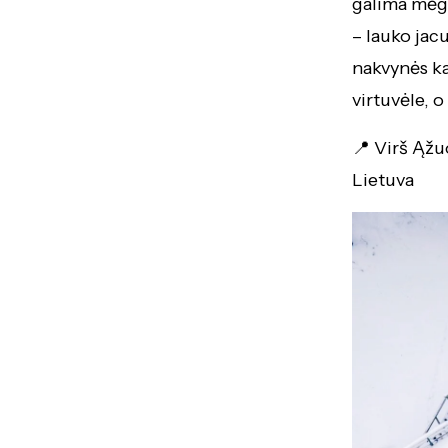
galima mėga
– lauko jacu
nakvynės kai
virtuvėle, o
📍 Virš Ąžuo
Lietuva