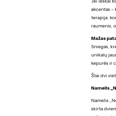
Jei ieškai b
akcentas – 
terapija: k
raumenis, o
Mažas pat
Sniegas, kr
unikalų jau
kepurės ir c
Štai dvi vi
Namelis „Ne
Namelis „Nei
skirta dvie