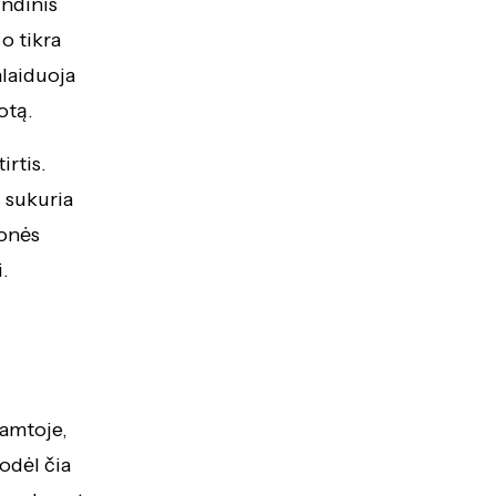
indinis
o tikra
alaiduoja
otą.
irtis.
s sukuria
nonės
.
gamtoje,
odėl čia