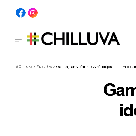
Gamta,
#Chilluva
#patirtys
Gamta, ramybė ir nakvynė: idėjos tobulam poilsiu
Gamt
id