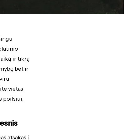
ningu
olatinio
aiką ir tikrą
amybę bet ir
viru
ite vietas
 poilsiui,
resnis
s atsakas į