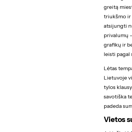
greitą mies
triukšmo ir
atsijungti 
privalumų –
grafikų ir b
leisti pagal
Lėtas tempa
Lietuvoje v
tylos klausy
savotiška t
padeda suma
Vietos su