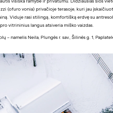
utis visiška ramybe ir privatumu. Didžiausias šios vie
zzi (ofuro vonia) privačioje terasoje, kuri jau įskaičiuot
ną. Viduje rasi stilingą, komfortišką erdvę su antresole
 pro vitrininius langus atsiveria miško vaizdas.
lų – namelis Neila, Plungės r. sav., Šilinės g. 1, Paplatel