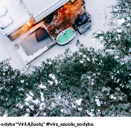
Sodyba “Virš Ąžuolų” @virs_azuolu_sodyba