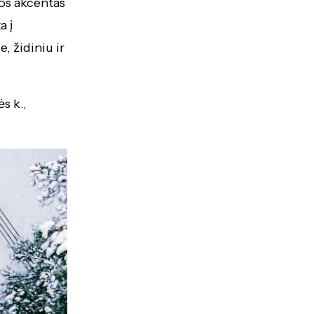
tos akcentas
a į
, židiniu ir
ės k.,