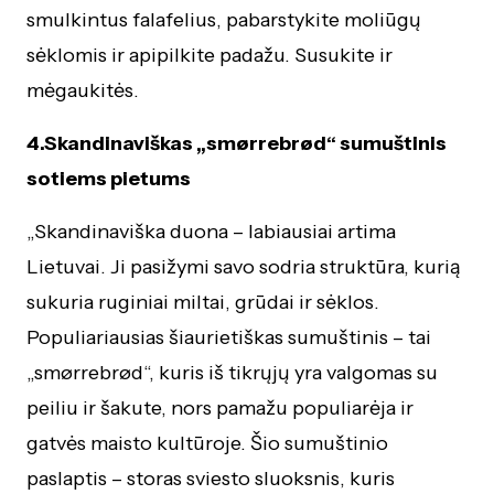
smulkintus falafelius, pabarstykite moliūgų
sėklomis ir apipilkite padažu. Susukite ir
mėgaukitės.
4.Skandinaviškas „smørrebrød“ sumuštinis
sotiems pietums
„Skandinaviška duona – labiausiai artima
Lietuvai. Ji pasižymi savo sodria struktūra, kurią
sukuria ruginiai miltai, grūdai ir sėklos.
Populiariausias šiaurietiškas sumuštinis – tai
„smørrebrød“, kuris iš tikrųjų yra valgomas su
peiliu ir šakute, nors pamažu populiarėja ir
gatvės maisto kultūroje. Šio sumuštinio
paslaptis – storas sviesto sluoksnis, kuris