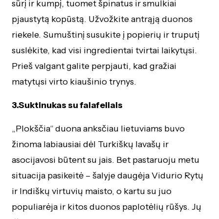
sūrį ir kumpį, tuomet špinatus ir smulkiai
pjaustytą kopūstą. Užvožkite antrąją duonos
riekele. Sumuštinį susukite į popierių ir truputį
suslėkite, kad visi ingredientai tvirtai laikytųsi.
Prieš valgant galite perpjauti, kad gražiai
matytųsi virto kiaušinio trynys.
3.Suktinukas su falafeliais
„Plokščia“ duona anksčiau lietuviams buvo
žinoma labiausiai dėl Turkiškų lavašų ir
asocijavosi būtent su jais. Bet pastaruoju metu
situacija pasikeitė – šalyje daugėja Vidurio Rytų
ir Indiškų virtuvių maisto, o kartu su juo
populiarėja ir kitos duonos paplotėlių rūšys. Jų