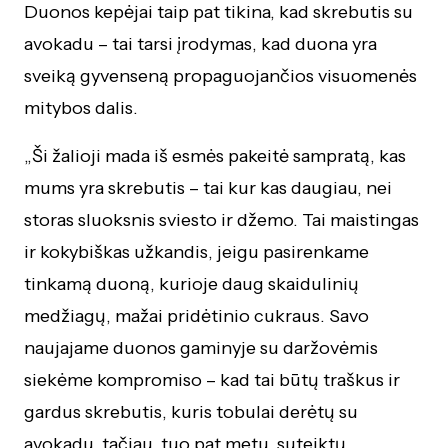
Duonos kepėjai taip pat tikina, kad skrebutis su
avokadu – tai tarsi įrodymas, kad duona yra
sveiką gyvenseną propaguojančios visuomenės
mitybos dalis.
„Ši žalioji mada iš esmės pakeitė sampratą, kas
mums yra skrebutis – tai kur kas daugiau, nei
storas sluoksnis sviesto ir džemo. Tai maistingas
ir kokybiškas užkandis, jeigu pasirenkame
tinkamą duoną, kurioje daug skaidulinių
medžiagų, mažai pridėtinio cukraus. Savo
naujajame duonos gaminyje su daržovėmis
siekėme kompromiso – kad tai būtų traškus ir
gardus skrebutis, kuris tobulai derėtų su
avokadu, tačiau, tuo pat metu, suteiktų