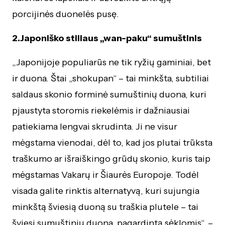
porcijinės duonelės pusę.
2.Japoniško stiliaus „wan-paku“ sumuštinis
„Japonijoje populiarūs ne tik ryžių gaminiai, bet
ir duona. Štai „shokupan“ – tai minkšta, subtiliai
saldaus skonio forminė sumuštinių duona, kuri
pjaustyta storomis riekelėmis ir dažniausiai
patiekiama lengvai skrudinta. Ji ne visur
mėgstama vienodai, dėl to, kad jos plutai trūksta
traškumo ar išraiškingo grūdų skonio, kuris taip
mėgstamas Vakarų ir Šiaurės Europoje. Todėl
visada galite rinktis alternatyvą, kuri sujungia
minkštą šviesią duoną su traškia plutele – tai
šviesi sumuštinių duona, pagardintą sėklomis“, –