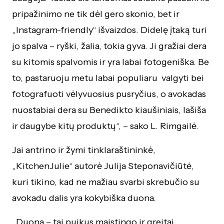
pripažinimo ne tik dėl gero skonio, bet ir
„Instagram-friendly“ išvaizdos. Didelę įtaką turi
jo spalva – ryški, žalia, tokia gyva. Ji gražiai dera
su kitomis spalvomis ir yra labai fotogeniška. Be
to, pastaruoju metu labai populiaru valgyti bei
fotografuoti vėlyvuosius pusryčius, o avokadas
nuostabiai dera su Benedikto kiaušiniais, lašiša
ir daugybe kitų produktų“, – sako L. Rimgailė.
Jai antrino ir žymi tinklaraštininkė,
„KitchenJulie“ autorė Julija Steponavičiūtė,
kuri tikino, kad ne mažiau svarbi skrebučio su
avokadu dalis yra kokybiška duona.
„Duona – tai puikus maistingo ir greitai