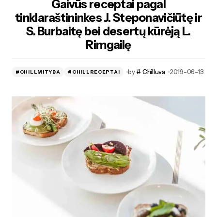
Gaivūs receptai pagal
tinklaraštininkes J. Steponavičiūtę ir
S. Burbaitę bei desertų kūrėją L.
Rimgailę
by
# Chilluva
2019-06-13
#CHILLMITYBA
#CHILLRECEPTAI