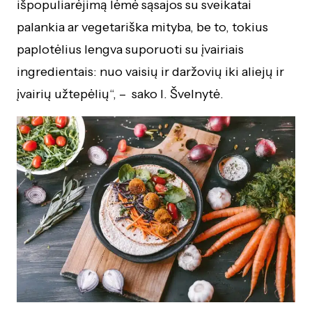
išpopuliarėjimą lėmė sąsajos su sveikatai
palankia ar vegetariška mityba, be to, tokius
paplotėlius lengva suporuoti su įvairiais
ingredientais: nuo vaisių ir daržovių iki aliejų ir
įvairių užtepėlių“, – sako I. Švelnytė.