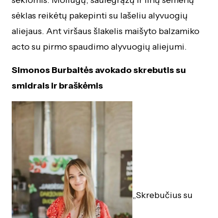
sėklomis. Moliūgų, saulėgrąžų ir linų sėmenų
sėklas reikėtų pakepinti su lašeliu alyvuogių
aliejaus. Ant viršaus šlakelis maišyto balzamiko
acto su pirmo spaudimo alyvuogių aliejumi.
Simonos Burbaitės avokado skrebutis su
smidrais ir braškėmis
„Skrebučius su