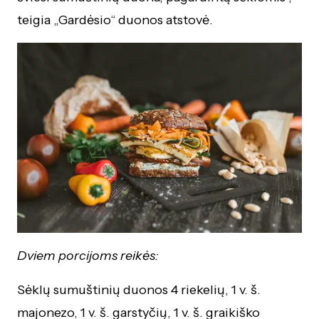
teigia „Gardėsio“ duonos atstovė.
Dviem porcijoms reikės:
Sėklų sumuštinių duonos 4 riekelių, 1 v. š.
majonezo, 1 v. š. garstyčių, 1 v. š. graikiško