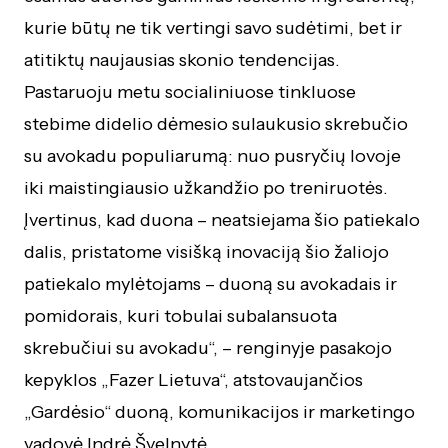
kurie būtų ne tik vertingi savo sudėtimi, bet ir
atitiktų naujausias skonio tendencijas.
Pastaruoju metu socialiniuose tinkluose
stebime didelio dėmesio sulaukusio skrebučio
su avokadu populiarumą: nuo pusryčių lovoje
iki maistingiausio užkandžio po treniruotės.
Įvertinus, kad duona – neatsiejama šio patiekalo
dalis, pristatome visišką inovaciją šio žaliojo
patiekalo mylėtojams – duoną su avokadais ir
pomidorais, kuri tobulai subalansuota
skrebučiui su avokadu“, – renginyje pasakojo
kepyklos „Fazer Lietuva“, atstovaujančios
„Gardėsio“ duoną, komunikacijos ir marketingo
vadovė Indrė Švelnytė.