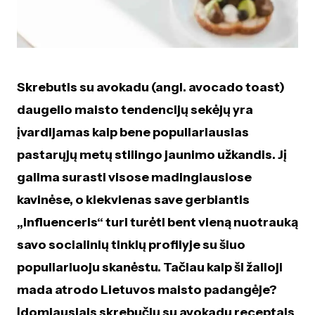
Skrebutis su avokadu (angl. avocado toast)
daugelio maisto tendencijų sekėjų yra
įvardijamas kaip bene populiariausias
pastarųjų metų stilingo jaunimo užkandis. Jį
galima surasti visose madingiausiose
kavinėse, o kiekvienas save gerbiantis
„influenceris“ turi turėti bent vieną nuotrauką
savo socialinių tinklų profilyje su šiuo
populiariuoju skanėstu. Tačiau kaip ši žalioji
mada atrodo Lietuvos maisto padangėje?
Įdomiausiais skrebučių su avokadu receptais