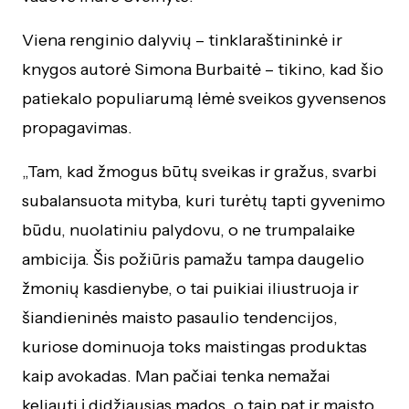
Viena renginio dalyvių – tinklaraštininkė ir
knygos autorė Simona Burbaitė – tikino, kad šio
patiekalo populiarumą lėmė sveikos gyvensenos
propagavimas.
„Tam, kad žmogus būtų sveikas ir gražus, svarbi
subalansuota mityba, kuri turėtų tapti gyvenimo
būdu, nuolatiniu palydovu, o ne trumpalaike
ambicija. Šis požiūris pamažu tampa daugelio
žmonių kasdienybe, o tai puikiai iliustruoja ir
šiandieninės maisto pasaulio tendencijos,
kuriose dominuoja toks maistingas produktas
kaip avokadas. Man pačiai tenka nemažai
keliauti į didžiausias mados, o taip pat ir maisto