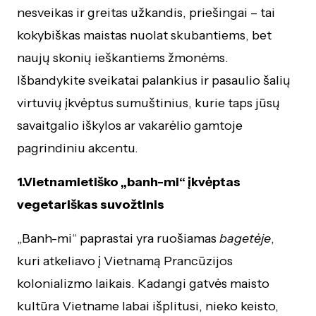
nesveikas ir greitas užkandis, priešingai – tai
kokybiškas maistas nuolat skubantiems, bet
naujų skonių ieškantiems žmonėms.
Išbandykite sveikatai palankius ir pasaulio šalių
virtuvių įkvėptus sumuštinius, kurie taps jūsų
savaitgalio iškylos ar vakarėlio gamtoje
pagrindiniu akcentu.
1.Vietnamietiško „banh-mi“ įkvėptas
vegetariškas suvožtinis
„Banh-mi“ paprastai yra ruošiamas
bagetėje
,
kuri atkeliavo į Vietnamą Prancūzijos
kolonializmo laikais. Kadangi gatvės maisto
kultūra Vietname labai išplitusi, nieko keisto,