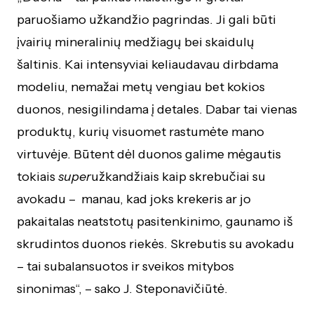
paruošiamo užkandžio pagrindas. Ji gali būti
įvairių mineralinių medžiagų bei skaidulų
šaltinis. Kai intensyviai keliaudavau dirbdama
modeliu, nemažai metų vengiau bet kokios
duonos, nesigilindama į detales. Dabar tai vienas
produktų, kurių visuomet rastumėte mano
virtuvėje. Būtent dėl duonos galime mėgautis
tokiais
super
užkandžiais kaip skrebučiai su
avokadu – manau, kad joks krekeris ar jo
pakaitalas neatstotų pasitenkinimo, gaunamo iš
skrudintos duonos riekės. Skrebutis su avokadu
– tai subalansuotos ir sveikos mitybos
sinonimas“, – sako J. Steponavičiūtė.