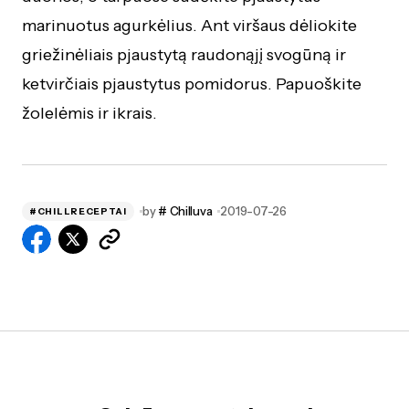
marinuotus agurkėlius. Ant viršaus dėliokite
griežinėliais pjaustytą raudonąjį svogūną ir
ketvirčiais pjaustytus pomidorus. Papuoškite
žolelėmis ir ikrais.
by
# Chilluva
2019-07-26
#CHILLRECEPTAI