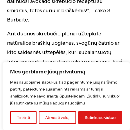
dalinuosi avokado skrebučio receptu su
smidrais, fetos sūriu ir braškėmis!“, – sako S.
Burbaitė.
Ant duonos skrebučio plonai užtepkite
natūralios braškių uogienės, svogūnų čatnio ar
kito saldesnės užtepėlės, kuri subalansuotų
fetos sūrumą. Tuomet sutrinkite gerai prinokusį
avokadą tepkite ant skrebučio. Ant viršaus
Mes gerbiame jūsų privatumą
dėkite fetą, kuri būtų lengvai tepamos
Mes naudojame slapukus, kad pagerintume jūsų naršymo
konsistencijos.
patirtį, pateiktume suasmenintą reklamą ar turinį ir
analizuotume savo srautą. Spustelėdami „Sutinku su viskuo“,
Verdančiame vandenyje smidrus pavirkite
jūs sutinkate su mūsų slapukų naudojimu.
keletą minučių ir įdėkitę į vonelę su ledukais,
Tinkinti
Atmesti viską
Sutinku su viskuo
kad atvėstų. Supjaustykite nedideliais