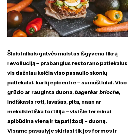
Šiais laikais gatvės maistas išgyvena tikrą
revoliuciją – prabangius restorano patiekalus
vis dažniau keičia viso pasaulio skonių
patiekalai, kurių epicentre – sumuštiniai. Viso
grūdo ar rauginta duona,
bagetė
ar
brioche
,
indiškasis roti, lavašas, pita, naan ar
meksikietiška tortilija – visi šie terminai
apibūdina vieną ir tą patį žodį – duoną.
Visame pasaulyje skiriasi tik jos formos ir