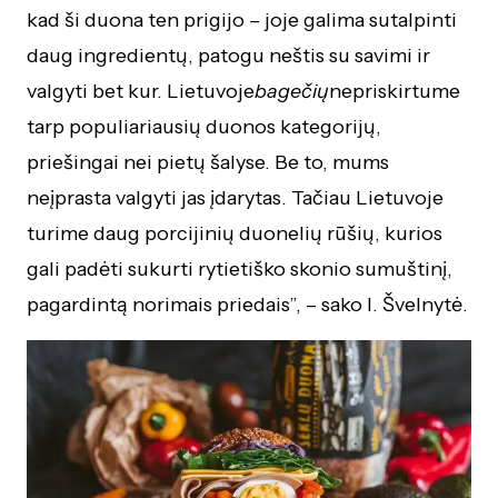
kad ši duona ten prigijo – joje galima sutalpinti
daug ingredientų, patogu neštis su savimi ir
valgyti bet kur. Lietuvoje
bagečių
nepriskirtume
tarp populiariausių duonos kategorijų,
priešingai nei pietų šalyse. Be to, mums
neįprasta valgyti jas įdarytas. Tačiau Lietuvoje
turime daug porcijinių duonelių rūšių, kurios
gali padėti sukurti rytietiško skonio sumuštinį,
pagardintą norimais priedais”, – sako I. Švelnytė.