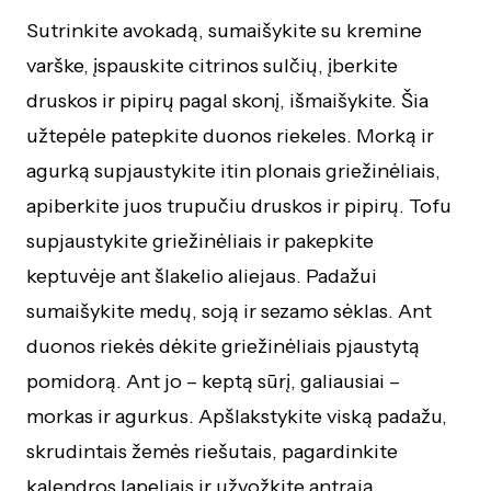
Sutrinkite avokadą, sumaišykite su kremine
varške, įspauskite citrinos sulčių, įberkite
druskos ir pipirų pagal skonį, išmaišykite. Šia
užtepėle patepkite duonos riekeles. Morką ir
agurką supjaustykite itin plonais griežinėliais,
apiberkite juos trupučiu druskos ir pipirų. Tofu
supjaustykite griežinėliais ir pakepkite
keptuvėje ant šlakelio aliejaus. Padažui
sumaišykite medų, soją ir sezamo sėklas. Ant
duonos riekės dėkite griežinėliais pjaustytą
pomidorą. Ant jo – keptą sūrį, galiausiai –
morkas ir agurkus. Apšlakstykite viską padažu,
skrudintais žemės riešutais, pagardinkite
kalendros lapeliais ir užvožkite antrąją