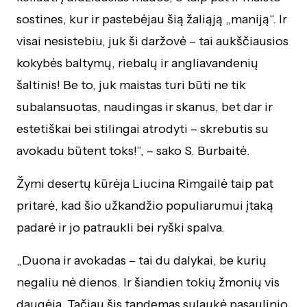
sostines, kur ir pastebėjau šią žaliąją „maniją“. Ir
visai nesistebiu, juk ši daržovė – tai aukščiausios
kokybės baltymų, riebalų ir angliavandenių
šaltinis! Be to, juk maistas turi būti ne tik
subalansuotas, naudingas ir skanus, bet dar ir
estetiškai bei stilingai atrodyti – skrebutis su
avokadu būtent toks!”, – sako S. Burbaitė.
Žymi desertų kūrėja Liucina Rimgailė taip pat
pritarė, kad šio užkandžio populiarumui įtaką
padarė ir jo patraukli bei ryški spalva.
„Duona ir avokadas – tai du dalykai, be kurių
negaliu nė dienos. Ir šiandien tokių žmonių vis
daugėja. Tačiau šis tandemas sulaukė pasaulinio