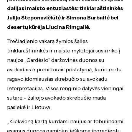
dalijasi maisto entuziastės: tinklaraštininkės
Julija Steponavičiūtė ir Simona Burbaitė bei
desertų kūrėja Liucina Rimgailė.
Trečiadienio vakarą žymios šalies
tinklaraštininkės ir maisto mylėtojai susirinko į
naujos „Gardėsio“ daržovinės duonos su
avokadais ir pomidorais pristatymą, kurio metu
ragavo įdomiausias skrebučio su avokadu
interpretacijas. Visos renginio dalyvės vieningai
sutarė – žaliojo avokado skrebučio mada
pasiekė ir Lietuvą.
„Kiekvieną kartą kurdami naujus ar tobulindami
esamus duonos gaminius ieškome ingredientų,