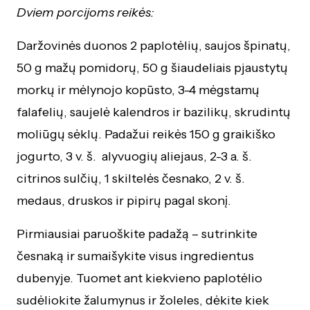
Dviem porcijoms reikės:
Daržovinės duonos 2 paplotėlių, saujos špinatų,
50 g mažų pomidorų, 50 g šiaudeliais pjaustytų
morkų ir mėlynojo kopūsto, 3-4 mėgstamų
falafelių, saujelė kalendros ir bazilikų, skrudintų
moliūgų sėklų. Padažui reikės 150 g graikiško
jogurto, 3 v. š. alyvuogių aliejaus, 2-3 a. š.
citrinos sulčių, 1 skiltelės česnako, 2 v. š.
medaus, druskos ir pipirų pagal skonį.
Pirmiausiai paruoškite padažą – sutrinkite
česnaką ir sumaišykite visus ingredientus
dubenyje. Tuomet ant kiekvieno paplotėlio
sudėliokite žalumynus ir žoleles, dėkite kiek