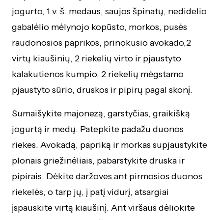
jogurto, 1 v. š. medaus, saujos špinatų, nedidelio
gabalėlio mėlynojo kopūsto, morkos, pusės
raudonosios paprikos, prinokusio avokado,2
virtų kiaušinių, 2 riekelių virto ir pjaustyto
kalakutienos kumpio, 2 riekelių mėgstamo
pjaustyto sūrio, druskos ir pipirų pagal skonį.
Sumaišykite majonezą, garstyčias, graikišką
jogurtą ir medų. Patepkite padažu duonos
riekes. Avokadą, papriką ir morkas supjaustykite
plonais griežinėliais, pabarstykite druska ir
pipirais. Dėkite daržoves ant pirmosios duonos
riekelės, o tarp jų, į patį vidurį, atsargiai
įspauskite virtą kiaušinį. Ant viršaus dėliokite