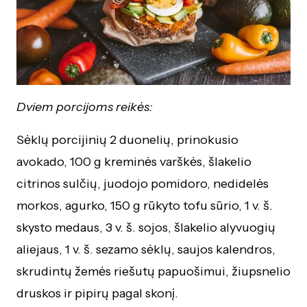
Dviem porcijoms reikės:
Sėklų porcijinių 2 duonelių, prinokusio
avokado, 100 g kreminės varškės, šlakelio
citrinos sulčių, juodojo pomidoro, nedidelės
morkos, agurko, 150 g rūkyto tofu sūrio, 1 v. š.
skysto medaus, 3 v. š. sojos, šlakelio alyvuogių
aliejaus, 1 v. š. sezamo sėklų, saujos kalendros,
skrudintų žemės riešutų papuošimui, žiupsnelio
druskos ir pipirų pagal skonį.