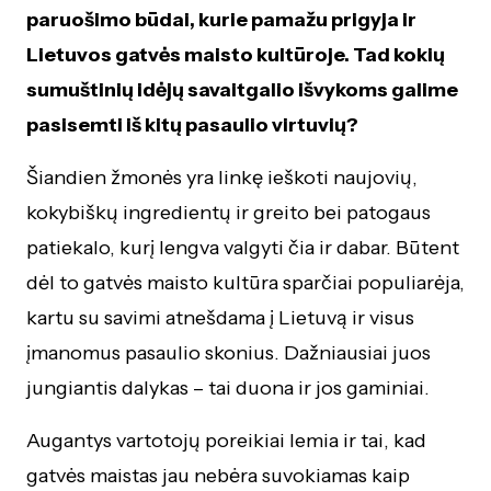
paruošimo būdai, kurie pamažu prigyja ir
Lietuvos gatvės maisto kultūroje. Tad kokių
sumuštinių idėjų savaitgalio išvykoms galime
pasisemti iš kitų pasaulio virtuvių?
Šiandien žmonės yra linkę ieškoti naujovių,
kokybiškų ingredientų ir greito bei patogaus
patiekalo, kurį lengva valgyti čia ir dabar. Būtent
dėl to gatvės maisto kultūra sparčiai populiarėja,
kartu su savimi atnešdama į Lietuvą ir visus
įmanomus pasaulio skonius. Dažniausiai juos
jungiantis dalykas – tai duona ir jos gaminiai.
Augantys vartotojų poreikiai lemia ir tai, kad
gatvės maistas jau nebėra suvokiamas kaip