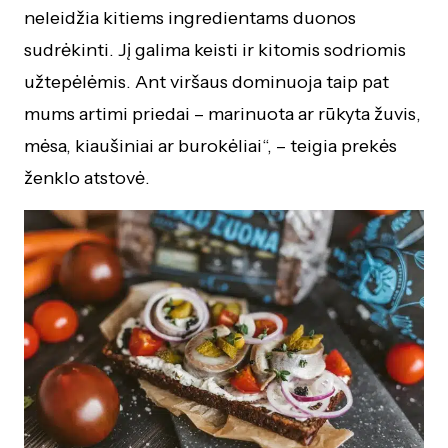
neleidžia kitiems ingredientams duonos
sudrėkinti. Jį galima keisti ir kitomis sodriomis
užtepėlėmis. Ant viršaus dominuoja taip pat
mums artimi priedai – marinuota ar rūkyta žuvis,
mėsa, kiaušiniai ar burokėliai“, – teigia prekės
ženklo atstovė.