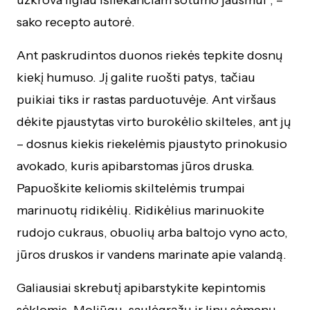
užkrova ilgiau išliekančiam sotumo jausmui“, –
sako recepto autorė.
Ant paskrudintos duonos riekės tepkite dosnų
kiekį humuso. Jį galite ruošti patys, tačiau
puikiai tiks ir rastas parduotuvėje. Ant viršaus
dėkite pjaustytas virto burokėlio skilteles, ant jų
– dosnus kiekis riekelėmis pjaustyto prinokusio
avokado, kuris apibarstomas jūros druska.
Papuoškite keliomis skiltelėmis trumpai
marinuotų ridikėlių. Ridikėlius marinuokite
rudojo cukraus, obuolių arba baltojo vyno acto,
jūros druskos ir vandens marinate apie valandą.
Galiausiai skrebutį apibarstykite kepintomis