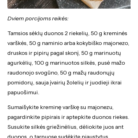
Dviem porcijoms reikės:
Tamsios sėklų duonos 2 riekelių, 50 g kreminės
varškės, 50 g naminio arba kokybiško majonezo,
druskos ir pipirų pagal skonį, 50 g marinuotų
agurkėlių, 100 g marinuotos silkės, pusė mažo
raudonojo svogūno, 50 g mažų raudonųjų
pomidorų, sauja įvairių žolelių ir juodieji ikrai
papuošimui.
Sumaišykite kreminę varškę su majonezu,
pagardinkite pipirais ir aptepkite duonos riekes.
Susukite silkės griežinėlius, dėliokite juos ant
duonos, o tarpuose sudėkite pjaustytus