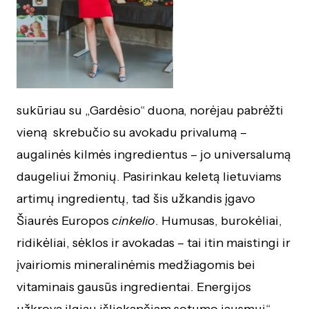
sukūriau su „Gardėsio“ duona, norėjau pabrėžti
vieną skrebučio su avokadu privalumą –
augalinės kilmės ingredientus – jo universalumą
daugeliui žmonių. Pasirinkau keletą lietuviams
artimų ingredientų, tad šis užkandis įgavo
Šiaurės Europos
cinkelio
. Humusas, burokėliai,
ridikėliai, sėklos ir avokadas – tai itin maistingi ir
įvairiomis mineralinėmis medžiagomis bei
vitaminais gausūs ingredientai. Energijos