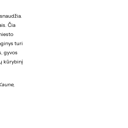
esnaudžia.
is. Čia
miesto
ginys turi
s, gyvos
lų kūrybinį
 Kaune,