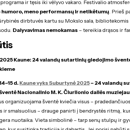
 programa ir tęsis iki vėlyvo vakaro. Festivalio atmosfe
o humoro, meno performansų ir netikėtumų
. Prieš p
kūrybinės dirbtuvės kartu su Mokslo sala, bibliotekomis 
 sodu.
Dalyvavimas nemokamas
– tereikia drąsos ir fa
tis
2025 Kaune: 24 valandų sutartinių giedojimo švent
 kieme
14–15 d.
Kaune vyks Suburtynė 2025
– 24 valandų su
šventė Nacionalinio M. K. Čiurlionio dailės muziejau
s organizuojama šventė kviečia visus – pradedančiuos
 ir smalsuolius – drauge panirti į bendrystės ritmą, kur
 gera nuotaika. Vieta simbolinė – tarp senų stulpų ir gy
en, kur susitinka tradicija ir dabartis. Jei norisi pabūti 