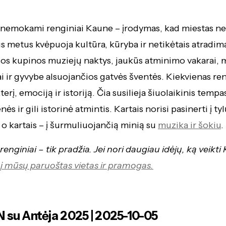
a nemokami renginiai Kaune – įrodymas, kad miestas n
s metus kvėpuoja kultūra, kūryba ir netikėtais atradima
sos kupinos muziejų naktys, jaukūs atminimo vakarai, 
i ir gyvybe alsuojančios gatvės šventės. Kiekvienas ren
erį, emociją ir istoriją. Čia susilieja šiuolaikinis tempa
 ir gili istorinė atmintis. Kartais norisi pasinerti į ty
o kartais – į šurmuliuojančią minią su
muzika ir šokiu
.
nginiai – tik pradžia. Jei nori daugiau idėjų, ką veikti
į mūsų paruoštas vietas ir pramogas.
 su Antėja 2025 | 2025-10-05