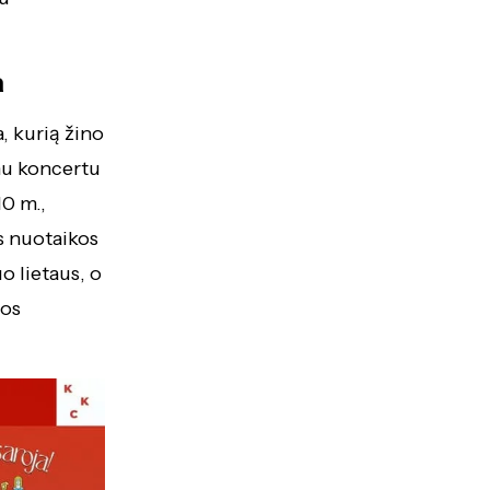
a
a, kurią žino
mu koncertu
10 m.,
os nuotaikos
o lietaus, o
ros