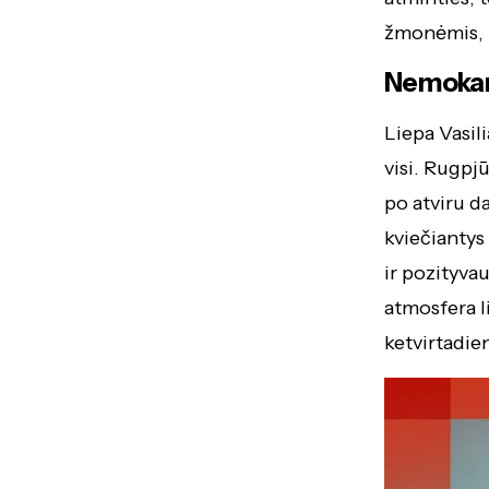
žmonėmis, ku
Nemokami
Liepa Vasili
visi. Rugpj
po atviru d
kviečiantys
ir pozityvau
atmosfera li
ketvirtadie