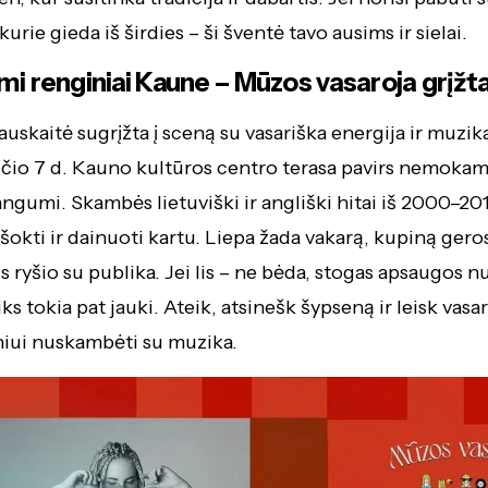
rie gieda iš širdies – ši šventė tavo ausims ir sielai.
 renginiai Kaune – Mūzos vasaroja grįžt
auskaitė sugrįžta į sceną su vasariška energija ir muzik
ūčio 7 d. Kauno kultūros centro terasa pavirs nemoka
angumi. Skambės lietuviški ir angliški hitai iš 2000–20
 šokti ir dainuoti kartu. Liepa žada vakarą, kupiną ger
s ryšio su publika. Jei lis – ne bėda, stogas apsaugos nu
ks tokia pat jauki. Ateik, atsinešk šypseną ir leisk vasa
niui nuskambėti su muzika.