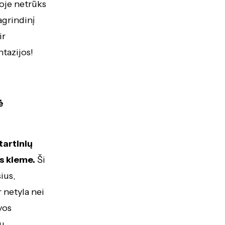
roje netrūks
agrindinį
ir
ntazijos!
ė
tartinių
s kieme.
Ši
ius,
 netyla nei
vos
su