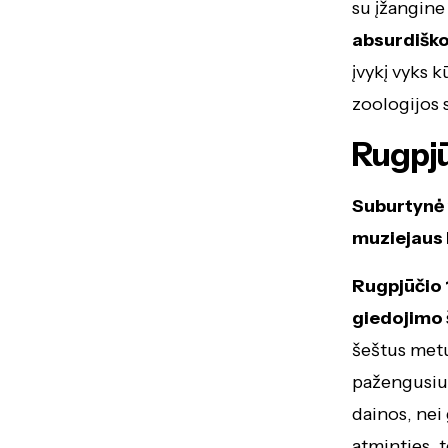
su įžangine
absurdišk
įvykį vyks 
zoologijos
Rugpjū
Suburtynė 
muziejaus
Rugpjūčio 
giedojimo 
šeštus metu
pažengusius
dainos, nei
atminties, t