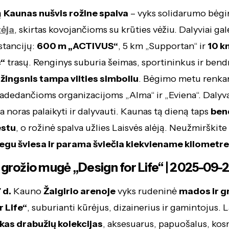
ą
Kaunas nušvis rožine spalva
– vyks solidarumo bėg
ėja
, skirtas kovojančioms su krūties vėžiu. Dalyviai gal
istancijų:
600 m „ACTIVUS“
, 5 km „Supportan“ ir
10 k
“
trasų. Renginys suburia šeimas, sportininkus ir be
 žingsnis tampa vilties simboliu
. Bėgimo metu renk
dedančioms organizacijoms „Alma“ ir „Eviena“. Dalyvaut
a noras palaikyti ir dalyvauti. Kaunas tą dieną taps
bend
estu
, o rožinė spalva užlies Laisvės alėją. Neužmirškite
egu šviesa ir parama šviečia kiekviename kilometre
 grožio mugė „Design for Life“ | 2025-09-
 d.
Kauno
Žalgirio arenoje
vyks rudeninė
mados ir g
r Life“
, suburianti kūrėjus, dizainerius ir gamintojus. 
kas drabužių kolekcijas
, aksesuarus, papuošalus, kos