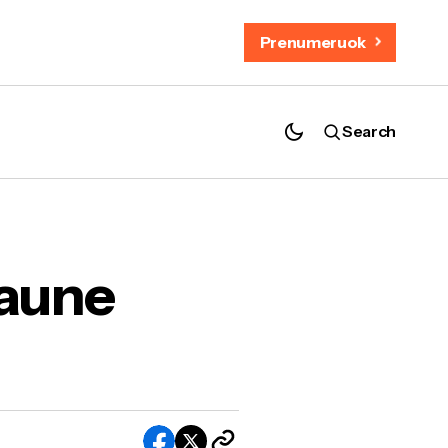
Prenumeruok
Search
Kaune