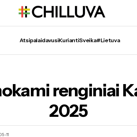
Atsipalaidavusi
Kurianti
Sveika
#Lietuva
Nemokami renginiai Kaune 2025
kami renginiai 
2025
05-11