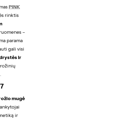
imas
PINK
ės rinktis
m
ndruomenes –
ama parama
i gali visi
rystės ir
 rožinių
.
27
rožio mugė
Lankytojai
metiką ir