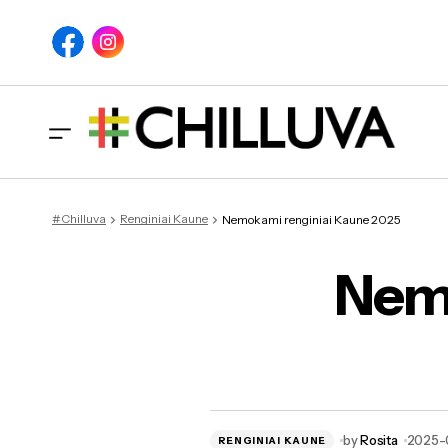
#Chilluva
Renginiai Kaune
Nemokami renginiai Kaune 2025
Nemo
by
Rosita
2025-
RENGINIAI KAUNE