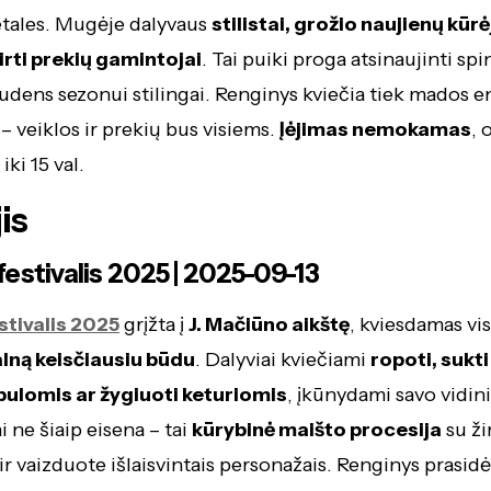
etales. Mugėje dalyvaus
stilistai, grožio naujienų kūrėj
irti prekių gamintojai
. Tai puiki proga atsinaujinti spin
rudens sezonui stilingai. Renginys kviečia tiek mados e
– veiklos ir prekių bus visiems.
Įėjimas nemokamas
, 
iki 15 val.
is
estivalis 2025 | 2025-09-13
tivalis 2025
grįžta į
J. Mačiūno aikštę
, kviesdamas visu
lną keisčiausiu būdu
. Dalyviai kviečiami
ropoti, sukti
tbulomis ar žygiuoti keturiomis
, įkūnydami savo vidin
 ne šiaip eisena – tai
kūrybinė maišto procesija
su ži
ir vaizduote išlaisvintais personažais. Renginys prasidė