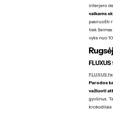
interjero d
vaikams sk
pasiruošti 
tiek šeimas 
vyks nuo 10 
Rugsėj
FLUXUS f
FLUXUS fes
Parodos ka
važiuoti a
gyvūnus. Tai
krokodilais 