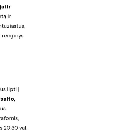
ai ir
tą ir
ntuziastus,
o renginys
s lipti į
 salto,
ius
rafomis,
s 20:30 val.