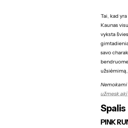
Tai, kad yr
Kaunas visu
vyksta švie
gimtadienia
savo charakt
bendruomenės
užsiėmimą, 
Nemokami re
užmesk akį 
Spalis
PINK RUN