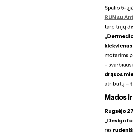
Spalio 5-ąj
RUN su Ant
tarp trijų d
„Dermedic
kiekvienas
moterims pa
– svarbiausi
drąsos mi
atributų –
t
Mados ir
Rugsėjo 27
„Design fo
ras
rudeniš