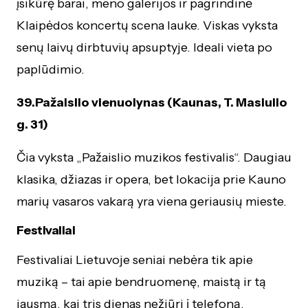
įsikūrę barai, meno galerijos ir pagrindinė
Klaipėdos koncertų scena lauke. Viskas vyksta
senų laivų dirbtuvių apsuptyje. Ideali vieta po
paplūdimio.
39.Pažaislio vienuolynas (Kaunas, T. Masiulio
g. 31)
Čia vyksta „Pažaislio muzikos festivalis“. Daugiau
klasika, džiazas ir opera, bet lokacija prie Kauno
marių vasaros vakarą yra viena geriausių mieste.
Festivaliai
Festivaliai Lietuvoje seniai nebėra tik apie
muziką – tai apie bendruomenę, maistą ir tą
jausmą, kai tris dienas nežiūri į telefoną.