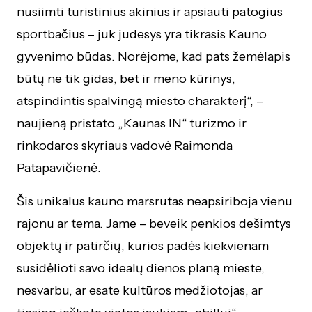
nusiimti turistinius akinius ir apsiauti patogius
sportbačius – juk judesys yra tikrasis Kauno
gyvenimo būdas. Norėjome, kad pats žemėlapis
būtų ne tik gidas, bet ir meno kūrinys,
atspindintis spalvingą miesto charakterį“, –
naujieną pristato „Kaunas IN“ turizmo ir
rinkodaros skyriaus vadovė Raimonda
Patapavičienė.
Šis unikalus kauno marsrutas neapsiriboja vienu
rajonu ar tema. Jame – beveik penkios dešimtys
objektų ir patirčių, kurios padės kiekvienam
susidėlioti savo idealų dienos planą mieste,
nesvarbu, ar esate kultūros medžiotojas, ar