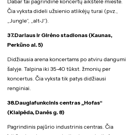
Dabar tai pagrindinė koncertų aikštelė mieste.
Čia vyksta dideli užsienio atlikėjų turai (pvz.,
„Jungle“, „alt-J“).
37.Dariaus ir Girėno stadionas (Kaunas,
Perkūno al. 5)
Didžiausia arena koncertams po atviru dangumi
šalyje. Talpina iki 35-40 tūkst. žmonių per
koncertus. Čia vyksta tik patys didžiausi
renginiai.
38.Daugiafunkcinis centras „Hofas“
(Klaipėda, Danės g. 8)
Pagrindinis pajūrio industrinis centras. Čia