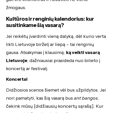
žmogaus.
Kultūros ir renginių kalendorius: kur
susitinkame šią vasarą?
Jei reikėtų įvardinti vieną dalyką, dėl kurio verta
likti Lietuvoje birželį ar liepą – tai renginių
gausa. Atsakymas į klausimą,
ką veikti vasarą
Lietuvoje
, dažniausiai prasideda nuo bilieto į
koncertą ar festivalį.
Koncertai
Didžiosios scenos šiemet vėl bus užpildytos. Jei
nori pamatyti, kas šią vasarą bus
ant bangos
,
čekink mūsų [didžiausių koncertų sąrašą]. Kur