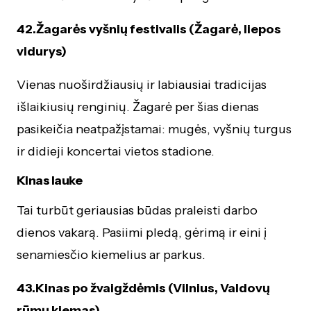
42.Žagarės vyšnių festivalis (Žagarė, liepos
vidurys)
Vienas nuoširdžiausių ir labiausiai tradicijas
išlaikiusių renginių. Žagarė per šias dienas
pasikeičia neatpažįstamai: mugės, vyšnių turgus
ir didieji koncertai vietos stadione.
Kinas lauke
Tai turbūt geriausias būdas praleisti darbo
dienos vakarą. Pasiimi pledą, gėrimą ir eini į
senamiesčio kiemelius ar parkus.
43.Kinas po žvaigždėmis (Vilnius, Valdovų
rūmų kiemas)