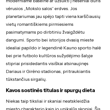
moderniame baseine ar užsukti į neseniai duris
vėrusios „Mokslo salos“ erdves. Jos
planetariumas jau spėjo tapti viena karščiausių
vietų romantiškiems pirmiesiems
pasimatymams po dirbtiniu žvaigždėtu
dangumi. Sporto bei istorijos dvasią mieste
idealiai papildo ir legendinė Kauno sporto halė
bei prie futbolo kultūros sužydėjimo šalyje
stipriai prisidedantis visiškai atsinaujinęs
Dariaus ir Girėno stadionas, pritraukiantis
tūkstančius sirgalių.
Kavos sostinės titulas ir spurgų dieta
Niekas taip tiksliai ir skaniai neatskleidžia
miesto charakterio kaip jo unikalūs skoniai. Šis