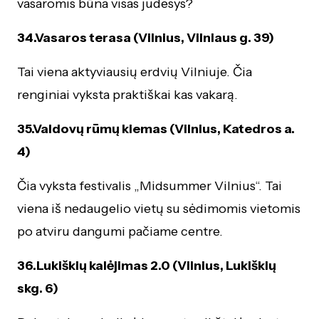
vasaromis būna visas judesys?
34.Vasaros terasa (Vilnius, Vilniaus g. 39)
Tai viena aktyviausių erdvių Vilniuje. Čia
renginiai vyksta praktiškai kas vakarą.
35.Valdovų rūmų kiemas (Vilnius, Katedros a.
4)
Čia vyksta festivalis „Midsummer Vilnius“. Tai
viena iš nedaugelio vietų su sėdimomis vietomis
po atviru dangumi pačiame centre.
36.Lukiškių kalėjimas 2.0 (Vilnius, Lukiškių
skg. 6)