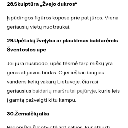
28.Skulptūra „Žvejo dukros“
Įspūdingos figūros kopose prie pat jūros. Viena
geriausių vietų nuotraukai.
29.Upėtakų žvejyba ar plaukimas baidarėmis
Šventosios upe
Jei jūra nusibodo, upės tėkmė tarp miškų yra
geras atgaivos būdas. O jei ieškai daugiau
vandens kelių vakarų Lietuvoje, čia rasi
geriausius
baidarių maršrutai pajūryje
, kurie leis
į gamtą pažvelgti kitu kampu.
30.Žemaičių alka
Pagoniška šventvietė ant kalvos, kur atkurti