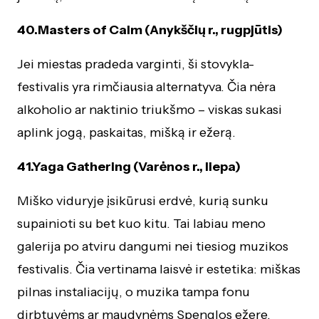
40.Masters of Calm (Anykščių r., rugpjūtis)
Jei miestas pradeda varginti, ši stovykla-
festivalis yra rimčiausia alternatyva. Čia nėra
alkoholio ar naktinio triukšmo – viskas sukasi
aplink jogą, paskaitas, mišką ir ežerą.
41.Yaga Gathering (Varėnos r., liepa)
Miško viduryje įsikūrusi erdvė, kurią sunku
supainioti su bet kuo kitu. Tai labiau meno
galerija po atviru dangumi nei tiesiog muzikos
festivalis. Čia vertinama laisvė ir estetika: miškas
pilnas instaliacijų, o muzika tampa fonu
dirbtuvėms ar maudynėms Spenglos ežere.