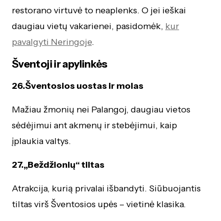
restorano virtuvė to neaplenks. O jei ieškai
daugiau vietų vakarienei, pasidomėk,
kur
pavalgyti Neringoje
.
Šventoji ir apylinkės
26.Šventosios uostas ir molas
Mažiau žmonių nei Palangoj, daugiau vietos
sėdėjimui ant akmenų ir stebėjimui, kaip
įplaukia valtys.
27.„Beždžionių“ tiltas
Atrakcija, kurią privalai išbandyti. Siūbuojantis
tiltas virš Šventosios upės – vietinė klasika.