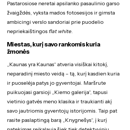
Pastarosiose neretai apsilanko pasaulinio garso
žvaigždės, vyksta mados fotosesijos ir gimsta
ambicingi verslo sandoriai prie puodelio
nepriekaištingos
flat white
.
Miestas, kurį savo rankomis kuria
žmonės
„Kaunas yra Kaunas“ atveria visiškai kitokį,
neparadinį miesto veidą – tą, kurį kasdien kuria
ir puoselėja patys jo gyventojai. Maršrute
puikuojasi garsioji „Kiemo galerija“, tapusi
vietinio gatvės meno klasika ir traukianti akį
savo jautriomis gyventojų istorijomis. Taip pat
rasite paslaptingą barą „Knygnešys“, į kurį
patekimas reikalauja šiek tiek detektyvinių