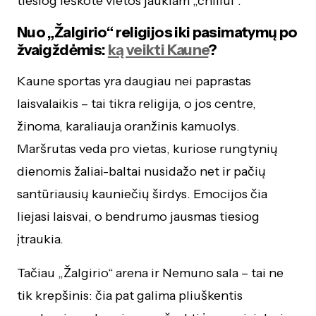
tiesiog ieškote vietos jaukiam „chillui“.
Nuo „Žalgirio“ religijos iki pasimatymų po
žvaigždėmis:
ką veikti Kaune
?
Kaune sportas yra daugiau nei paprastas
laisvalaikis – tai tikra religija, o jos centre,
žinoma, karaliauja oranžinis kamuolys.
Maršrutas veda pro vietas, kuriose rungtynių
dienomis žaliai-baltai nusidažo net ir pačių
santūriausių kauniečių širdys. Emocijos čia
liejasi laisvai, o bendrumo jausmas tiesiog
įtraukia.
Tačiau „Žalgirio“ arena ir Nemuno sala – tai ne
tik krepšinis: čia pat galima pliuškentis