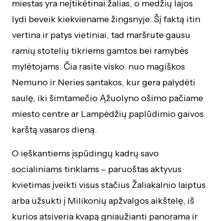
miestas yra neįtikėtinai žalias, o medžių lajos
lydi beveik kiekviename žingsnyje. Šį faktą itin
vertina ir patys vietiniai, tad maršrute gausu
ramių stotelių tikriems gamtos bei ramybės
mylėtojams. Čia rasite visko: nuo magiškos
Nemuno ir Neries santakos, kur gera palydėti
saulę, iki šimtamečio Ąžuolyno ošimo pačiame
miesto centre ar Lampėdžių paplūdimio gaivos
karštą vasaros dieną.
O ieškantiems įspūdingų kadrų savo
socialiniams tinklams – paruoštas aktyvus
kvietimas įveikti visus stačius Žaliakalnio laiptus
arba užsukti į Milikonių apžvalgos aikštelę, iš
kurios atsiveria kvapą gniaužianti panorama ir