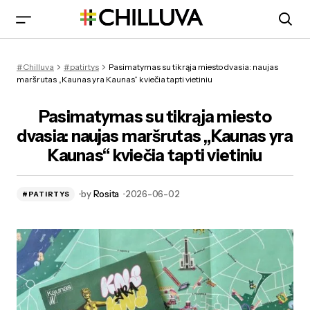
Naujas Kauno maršrutas: atrask tikrąjį miesto pulsą
#Chilluva
#patirtys
Pasimatymas su tikrąja miesto dvasia: naujas
maršrutas „Kaunas yra Kaunas“ kviečia tapti vietiniu
Pasimatymas su tikrąja miesto
dvasia: naujas maršrutas „Kaunas yra
Kaunas“ kviečia tapti vietiniu
by
Rosita
2026-06-02
#PATIRTYS