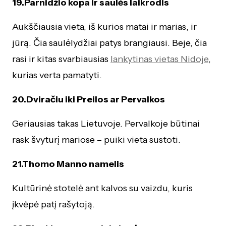
19.Parnidžio kopa ir saulės laikrodis
Aukščiausia vieta, iš kurios matai ir marias, ir
jūrą. Čia saulėlydžiai patys brangiausi. Beje, čia
rasi ir kitas svarbiausias
lankytinas vietas Nidoje
,
kurias verta pamatyti.
20.Dviračiu iki Preilos ar Pervalkos
Geriausias takas Lietuvoje. Pervalkoje būtinai
rask švyturį mariose – puiki vieta sustoti.
21.Thomo Manno namelis
Kultūrinė stotelė ant kalvos su vaizdu, kuris
įkvėpė patį rašytoją.