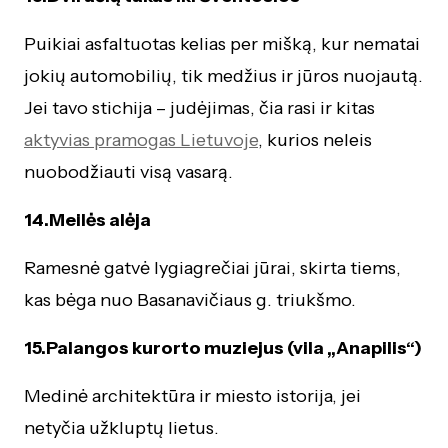
Puikiai asfaltuotas kelias per mišką, kur nematai
jokių automobilių, tik medžius ir jūros nuojautą.
Jei tavo stichija – judėjimas, čia rasi ir kitas
aktyvias pramogas Lietuvoje
, kurios neleis
nuobodžiauti visą vasarą.
14.Meilės alėja
Ramesnė gatvė lygiagrečiai jūrai, skirta tiems,
kas bėga nuo Basanavičiaus g. triukšmo.
15.Palangos kurorto muziejus (vila „Anapilis“)
Medinė architektūra ir miesto istorija, jei
netyčia užkluptų lietus.