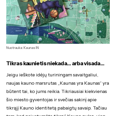
Nuotrauka: Kaunas IN
Tikras kaunietis niekada… arba visada…
Jeigu ieškote idėjų turiningam savaitgaliui,
naujas kauno marsrutas „Kaunas yra Kaunas“ yra
būtent tai, ko jums reikia. Tikriausiai kiekvienas
šio miesto gyventojas ir svečias sakinį apie
tikrąjį Kauno identitetą pabaigtų savaip. Tačiau