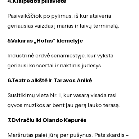
4.Klaipėdos piliavietė
Pasivaikščiok po pylimus, iš kur atsiveria
geriausias vaizdas į marias ir laivų terminalą.
5.Vakaras „Hofas“ kiemelyje
Industrinė erdvė senamiestyje, kur vyksta
geriausi koncertai ir naktinis judesys.
6.Teatro aikštė ir Taravos Anikė
Susitikimų vieta Nr. 1, kur vasarą visada rasi
gyvos muzikos ar bent jau gerą lauko terasą.
7.Dviračiu iki Olando Kepurės
Maršrutas palei jūrą per pušynus. Pats skardis –