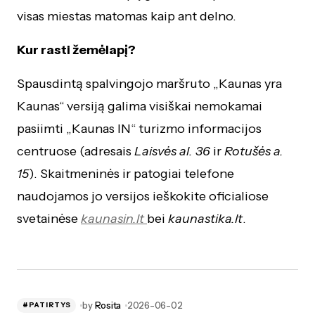
visas miestas matomas kaip ant delno.
Kur rasti žemėlapį?
Spausdintą spalvingojo maršruto „Kaunas yra
Kaunas“ versiją galima visiškai nemokamai
pasiimti „Kaunas IN“ turizmo informacijos
centruose (adresais
Laisvės al. 36
ir
Rotušės a.
15
). Skaitmeninės ir patogiai telefone
naudojamos jo versijos ieškokite oficialiose
svetainėse
kaunasin.lt
bei
kaunastika.lt
.
by
Rosita
2026-06-02
#PATIRTYS