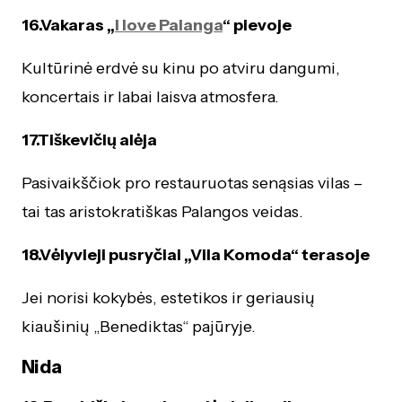
16.Vakaras „
I love Palanga
“ pievoje
Kultūrinė erdvė su kinu po atviru dangumi,
koncertais ir labai laisva atmosfera.
17.Tiškevičių alėja
Pasivaikščiok pro restauruotas senąsias vilas –
tai tas aristokratiškas Palangos veidas.
18.Vėlyvieji pusryčiai „Vila Komoda“ terasoje
Jei norisi kokybės, estetikos ir geriausių
kiaušinių „Benediktas“ pajūryje.
Nida