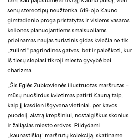
tam, kad pajustumėte tikrąjį Kauno pulsą, vien
senų stereotipų neužtenka. 618-ojo Kauno
gimtadienio proga pristatytas ir visiems vasaros
keliones planuojantiems smalsuoliams
prieinamas naujas turistinis gidas kviečia ne tik
„zulinti“ pagrindines gatves, bet ir paieškoti, kur
iš tiesų slepiasi tikroji miesto gyvybė bei
charizma.
„Šis Eglės Zubkovienės iliustruotas maršrutas –
mūsų nuoširdus kvietimas patirti Kauną taip,
kaip jį kasdien išgyvena vietiniai: per kavos
puodelį, aistrą krepšiniui, nostalgiškus skonius
ir žaliąsias miesto erdves. Pildydami
„kaunastiškų“ maršrutų kolekciją, skatiname