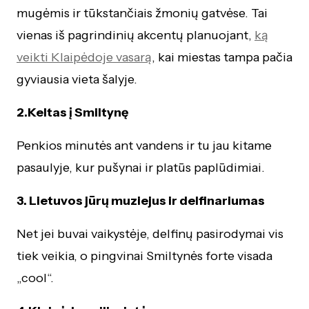
mugėmis ir tūkstančiais žmonių gatvėse. Tai
vienas iš pagrindinių akcentų planuojant,
ką
veikti Klaipėdoje vasarą
, kai miestas tampa pačia
gyviausia vieta šalyje.
2.Keltas į Smiltynę
Penkios minutės ant vandens ir tu jau kitame
pasaulyje, kur pušynai ir platūs paplūdimiai.
3. Lietuvos jūrų muziejus ir delfinariumas
Net jei buvai vaikystėje, delfinų pasirodymai vis
tiek veikia, o pingvinai Smiltynės forte visada
„cool“.