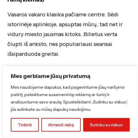
Vasaros vakaro klasika pačiame centre. Sėdi
istorinėje aplinkoje, apsuptas mūrų, tad net ir
vidury miesto jausmas kitoks. Bilietus verta
čiupti iš anksto, nes populiariausi seansai
išsiparduoda greitai.
44.Lauko kinas „Romuva“ (Kaunas, prie
Mes gerbiame jūsų privatumą
Kauno pilies)
Mes naudojame slapukus, kad pagerintume jūsų naršymo
Kai miestas įkaista, „Romuva“ savo repertuarą
patirtį, pateiktume suasmenintą reklamą ar turinį ir
analizuotume savo srautą. Spustelėdami „Sutinku su viskuo“,
iškelia į lauką. Seansai vyksta prie Kauno pilies
jūs sutinkate su mūsų slapukų naudojimu.
mūrų, tad aplinka prideda savo svorio bet
kokiam filmui. Dažniausiai rodomas
Tinkinti
Atmesti viską
Sutinku su viskuo
nekomercinis, „kitoks“ kinas.