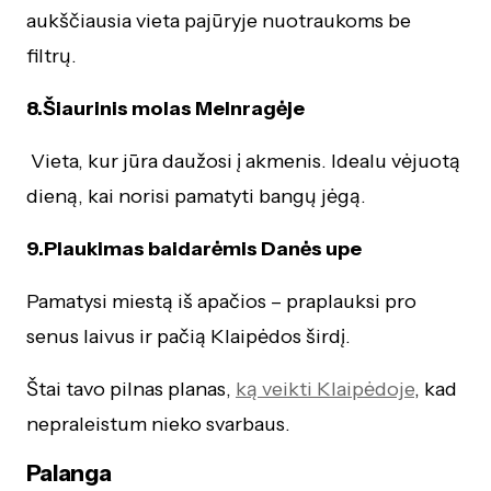
aukščiausia vieta pajūryje nuotraukoms be
filtrų.
8.Šiaurinis molas Melnragėje
Vieta, kur jūra daužosi į akmenis. Idealu vėjuotą
dieną, kai norisi pamatyti bangų jėgą.
9.Plaukimas baidarėmis Danės upe
Pamatysi miestą iš apačios – praplauksi pro
senus laivus ir pačią Klaipėdos širdį.
Štai tavo pilnas planas,
ką veikti Klaipėdoje
, kad
nepraleistum nieko svarbaus.
Palanga