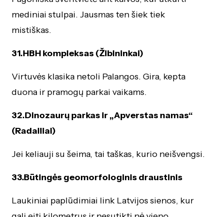
mediniai stulpai. Jausmas ten šiek tiek
mistiškas.
31.HBH kompleksas (Žibininkai)
Virtuvės klasika netoli Palangos. Gira, kepta
duona ir pramogų parkai vaikams.
32.Dinozaurų parkas ir „Apverstas namas“
(Radailiai)
Jei keliauji su šeima, tai taškas, kurio neišvengsi.
33.Būtingės geomorfologinis draustinis
Laukiniai paplūdimiai link Latvijos sienos, kur
gali eiti kilometrus ir nesutikti nė vieno