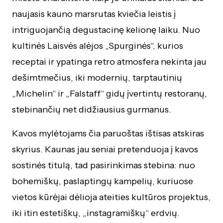
naujasis kauno marsrutas kviečia leistis į
intriguojančią degustacinę kelionę laiku. Nuo
kultinės Laisvės alėjos „Spurginės“, kurios
receptai ir ypatinga retro atmosfera nekinta jau
dešimtmečius, iki modernių, tarptautinių
„Michelin“ ir „Falstaff“ gidų įvertintų restoranų,
stebinančių net didžiausius gurmanus.
Kavos mylėtojams čia paruoštas ištisas atskiras
skyrius. Kaunas jau seniai pretenduoja į kavos
sostinės titulą, tad pasirinkimas stebina: nuo
bohemiškų, paslaptingų kampelių, kuriuose
vietos kūrėjai dėlioja ateities kultūros projektus,
iki itin estetiškų, „instagramiškų“ erdvių.