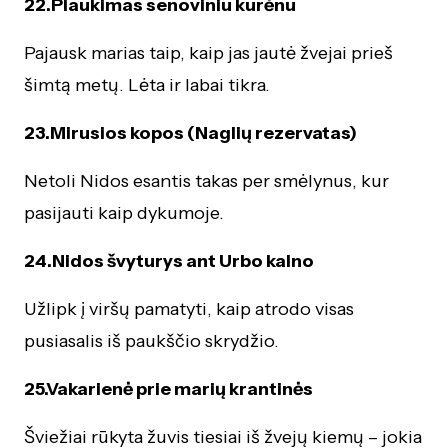
22.Plaukimas senoviniu kurėnu
Pajausk marias taip, kaip jas jautė žvejai prieš
šimtą metų. Lėta ir labai tikra.
23.Mirusios kopos (Naglių rezervatas)
Netoli Nidos esantis takas per smėlynus, kur
pasijauti kaip dykumoje.
24.Nidos švyturys ant Urbo kalno
Užlipk į viršų pamatyti, kaip atrodo visas
pusiasalis iš paukščio skrydžio.
25.Vakarienė prie marių krantinės
Šviežiai rūkyta žuvis tiesiai iš žvejų kiemų – jokia