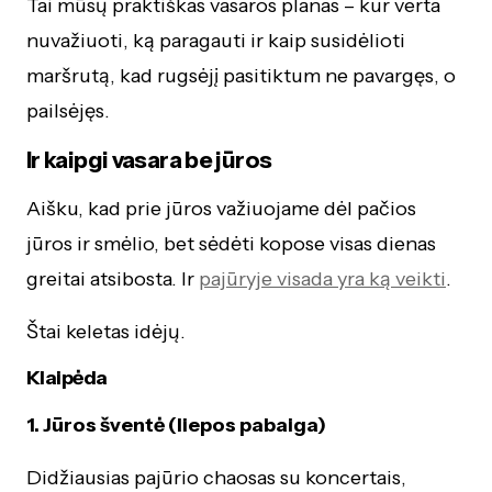
Tai mūsų praktiškas vasaros planas – kur verta
nuvažiuoti, ką paragauti ir kaip susidėlioti
maršrutą, kad rugsėjį pasitiktum ne pavargęs, o
pailsėjęs.
Ir kaipgi vasara be jūros
Aišku, kad prie jūros važiuojame dėl pačios
jūros ir smėlio, bet sėdėti kopose visas dienas
greitai atsibosta. Ir
pajūryje visada yra ką veikti
.
Štai keletas idėjų.
Klaipėda
1. Jūros šventė (liepos pabaiga)
Didžiausias pajūrio chaosas su koncertais,