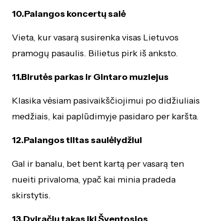
10.Palangos koncertų salė
Vieta, kur vasarą susirenka visas Lietuvos
pramogų pasaulis. Bilietus pirk iš anksto.
11.Birutės parkas ir Gintaro muziejus
Klasika vėsiam pasivaikščiojimui po didžiuliais
medžiais, kai paplūdimyje pasidaro per karšta.
12.Palangos tiltas saulėlydžiui
Gal ir banalu, bet bent kartą per vasarą ten
nueiti privaloma, ypač kai minia pradeda
skirstytis.
13.Dviračių takas iki Šventosios