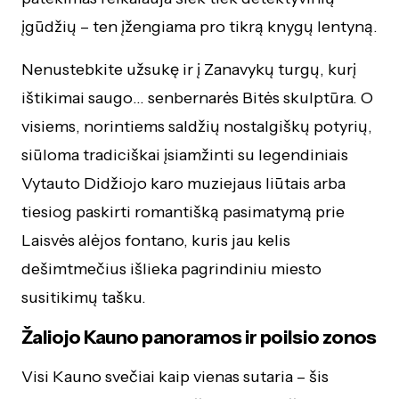
įgūdžių – ten įžengiama pro tikrą knygų lentyną.
Nenustebkite užsukę ir į Zanavykų turgų, kurį
ištikimai saugo… senbernarės Bitės skulptūra. O
visiems, norintiems saldžių nostalgiškų potyrių,
siūloma tradiciškai įsiamžinti su legendiniais
Vytauto Didžiojo karo muziejaus liūtais arba
tiesiog paskirti romantišką pasimatymą prie
Laisvės alėjos fontano, kuris jau kelis
dešimtmečius išlieka pagrindiniu miesto
susitikimų tašku.
Žaliojo Kauno panoramos ir poilsio zonos
Visi Kauno svečiai kaip vienas sutaria – šis