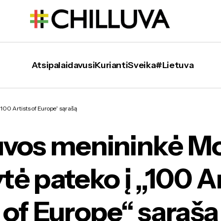
Atsipalaidavusi
Kurianti
Sveika
#Lietuva
ninkė Monika Dirsytė pateko į „100 Artists of 
100 Artists of Europe“ sąrašą
uvos menininkė M
tė pateko į „100 A
of Europe“ sąrašą