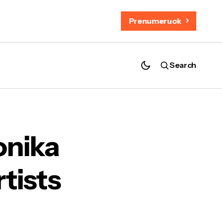
Prenumeruok
Search
Europe“ sąrašą
onika
rtists