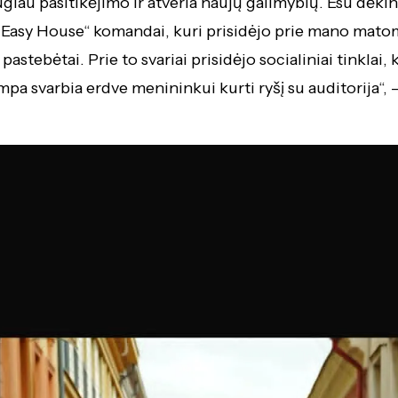
ugiau pasitikėjimo ir atveria naujų galimybių. Esu dėki
„Easy House“ komandai, kuri prisidėjo prie mano mat
pastebėtai. Prie to svariai prisidėjo socialiniai tinklai, 
mpa svarbia erdve menininkui kurti ryšį su auditorija“, 