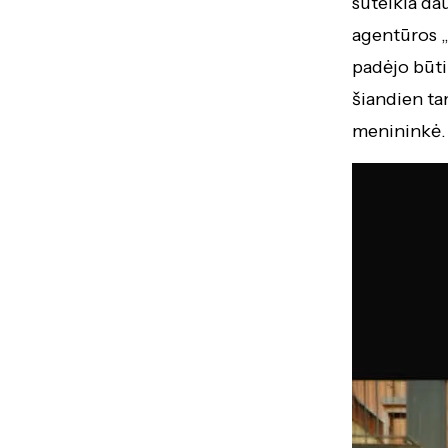
suteikia da
agentūros 
padėjo būti 
šiandien ta
menininkė.