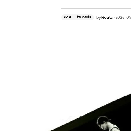
by
Rosita
2026-0
#CHILLŽMONĖS