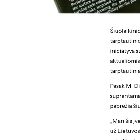
Šiuolaikini
tarptautini
iniciatyva s
aktualiomi
tarptautin
Pasak M. Dir
suprantama i
pabrėžia ši
„Man šis įv
už Lietuvos