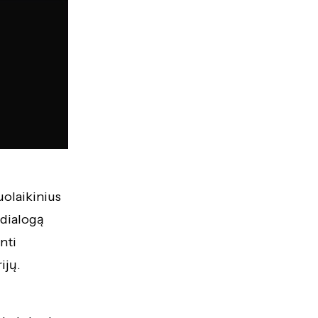
iuolaikinius
 dialogą
nti
ijų.