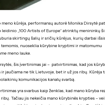
o meno kūrėja, performansų autorė Monika Dirsytė pat
o leidinio „100 Artists of Europe“ atrinktų menininkų š
uburia skirtingų šalių ir sričių kūrėjus, kurių darbai išsi
s temomis, nuoseklia kūrybine kryptimi ir matomumu
iame meno lauke.
sytės, šis įvertinimas jai – patvirtinimas, kad jos kūryb
r jaučiama ne tik Lietuvoje, bet ir už jos ribų. Kūrėja t
uolaikinių komunikacijos kanalų svarbą.
ertinimas yra svarbus kaip ženklas, kad mano kūryba re
 ribų. Tačiau jis nekeičia mano kūrybinės krypties – ve