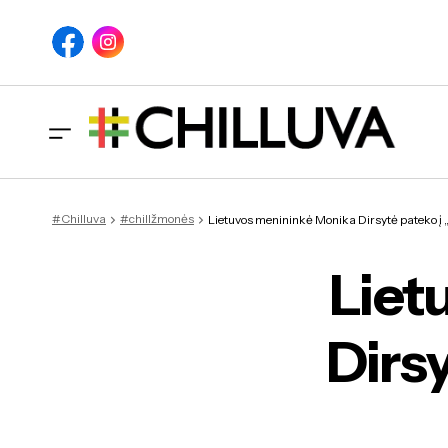
Lietuvos meni
#Chilluva
#chillžmonės
Lietuvos menininkė Monika Dirsytė pateko į „
Liet
Dirsy