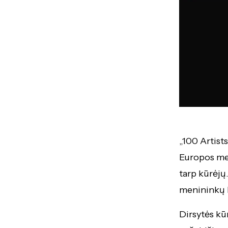
„100 Artists
Europos men
tarp kūrėjų
menininkų k
Dirsytės k