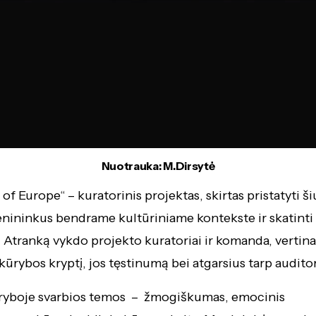
Nuotrauka: M.Dirsytė
 of Europe“ – kuratorinis projektas, skirtas pristatyti š
ininkus bendrame kultūriniame kontekste ir skatinti
. Atranką vykdo projekto kuratoriai ir komanda, vertina
ūrybos kryptį, jos tęstinumą bei atgarsius tarp auditor
ūryboje svarbios temos – žmogiškumas, emocinis