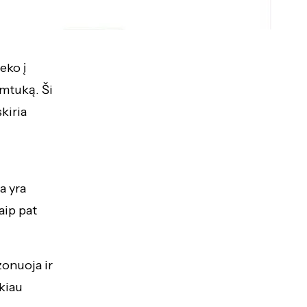
eko į
imtuką. Ši
skiria
a yra
aip pat
zonuoja ir
ikiau