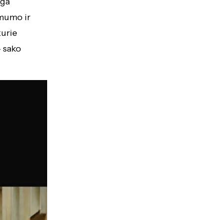
nga
omumo ir
kurie
– sako