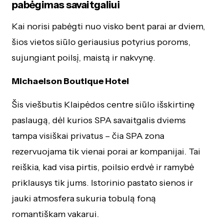
pabėgimas savaitgaliui
Kai norisi pabėgti nuo visko bent parai ar dviem,
šios vietos siūlo geriausius potyrius poroms,
sujungiant poilsį, maistą ir nakvynę.
Michaelson Boutique Hotel
Šis viešbutis Klaipėdos centre siūlo išskirtinę
paslaugą, dėl kurios SPA savaitgalis dviems
tampa visiškai privatus – čia SPA zona
rezervuojama tik vienai porai ar kompanijai. Tai
reiškia, kad visa pirtis, poilsio erdvė ir ramybė
priklausys tik jums. Istorinio pastato sienos ir
jauki atmosfera sukuria tobulą foną
romantiškam vakarui.