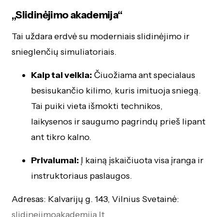
„Slidinėjimo akademija“
Tai uždara erdvė su moderniais slidinėjimo ir
snieglenčių simuliatoriais.
Kaip tai veikia:
Čiuožiama ant specialaus
besisukančio kilimo, kuris imituoja sniegą.
Tai puiki vieta išmokti technikos,
laikysenos ir saugumo pagrindų prieš lipant
ant tikro kalno.
Privalumai:
Į kainą įskaičiuota visa įranga ir
instruktoriaus paslaugos.
Adresas: Kalvarijų g. 143, Vilnius Svetainė:
slidinejimoakademija.lt