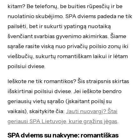
kitam? Be telefonų, be buities rūpesčių ir be
nuolatinio skubėjimo. SPA dviems padeda ne tik
pailsėti, bet ir sukurti ypatingą nuotaiką
švenčiant svarbias gyvenimo akimirkas. Šiame
sąraše rasite viską nuo privačių poilsio zonų iki
viešbučių, sukurtų romantiškam laikui ir lėtam
poilsiui dviese.
Ieškote ne tik romantikos? Šis straipsnis skirtas
išskirtinai poilsiui dviese. Jei ieškote bendro
geriausių vietų sąrašo (įskaitant poilsį su
vaikais), skaitykite čia:
Jauti nuovargį? Štai
geriausi SPA Lietuvoje, kurie grąžins jėgas
.
SPA dviems su nakvyne: romantiškas