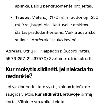
aplinka, Lapių bendruomenės projektas.
Trasos:
Mėlynoji (170 m) ir raudonoji (250
m). Yra „bugeliniai“ keltuvai ir atskiras
šlaitas pradedantiesiems. Veikia austriško
stiliaus „Après-ski“ lauko kavinė.
Adresas: Utrių k., Klaipėdos r. (Koordinatės:
55.791257, 21.437570) Svetainė: utriukalns.lt
Kur mokytis slidinėti, jei niekada to
nedarėte?
Jei vis dar nedrįstate vykti į kalnus ir ieškote
saugios vietos,
kur slidinėti Lietuvoje
pirmą
kartą, Vilniuje yra unikali vieta.