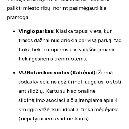
palikti miesto ribų, norint pasimėgauti šia
pramoga.
Vingio parkas:
Klasika tapusi vieta, kur
trasos dažnai nusidriekia per visą parką, tad
tinka tiek trumpiems pasivaikščiojimams,
tiek ilgesnėms treniruotėms.
VU Botanikos sodas (Kairėnai):
Žiemą
sodas kviečia ne apžiūrinėti augalus, o stoti
ant slidžių. Kartu su Nacionaline
slidinėjimo asociacija čia įrengiama apie 4
km ilgio vėžė, kuri idealiai tinka mėgėjams
(nepatyrusiems slidininkams).