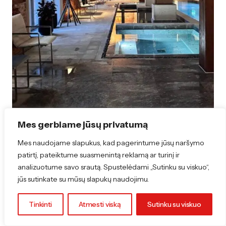
Mes gerbiame jūsų privatumą
Nuotrauka: Michaelson boutique Hotel & SPA
@michaelsonboutiquehotel
Mes naudojame slapukus, kad pagerintume jūsų naršymo
patirtį, pateiktume suasmenintą reklamą ar turinį ir
Esperanza Resort
analizuotume savo srautą. Spustelėdami „Sutinku su viskuo“,
jūs sutinkate su mūsų slapukų naudojimu.
Giliai miške, prie pat ežero pasislėpęs kurortas
yra prabangos ir privatumo sinonimas. Čia SPA
Tinkinti
Atmesti viską
Sutinku su viskuo
dviems neapsiriboja tik masažu – tai ir ilgi