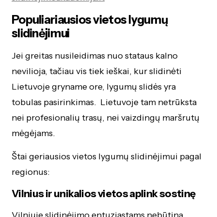
Populiariausios vietos lygumų
slidinėjimui
Jei greitas nusileidimas nuo stataus kalno
nevilioja, tačiau vis tiek ieškai, kur slidinėti
Lietuvoje gryname ore, lygumų slidės yra
tobulas pasirinkimas. Lietuvoje tam netrūksta
nei profesionalių trasų, nei vaizdingų maršrutų
mėgėjams.
Štai geriausios vietos lygumų slidinėjimui pagal
regionus:
Vilnius ir unikalios vietos aplink sostinę
Vilniuje slidinėjimo entuziastams nebūtina