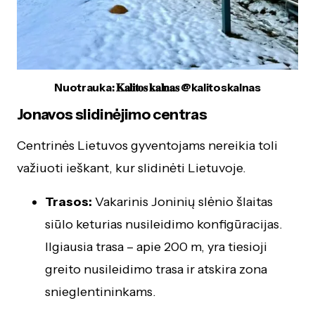
Nuotrauka: 𝐊𝐚𝐥𝐢𝐭𝐨𝐬 𝐤𝐚𝐥𝐧𝐚𝐬 @kalitoskalnas
Jonavos slidinėjimo centras
Centrinės Lietuvos gyventojams nereikia toli
važiuoti ieškant, kur slidinėti Lietuvoje.
Trasos:
Vakarinis Joninių slėnio šlaitas
siūlo keturias nusileidimo konfigūracijas.
Ilgiausia trasa – apie 200 m, yra tiesioji
greito nusileidimo trasa ir atskira zona
snieglentininkams.