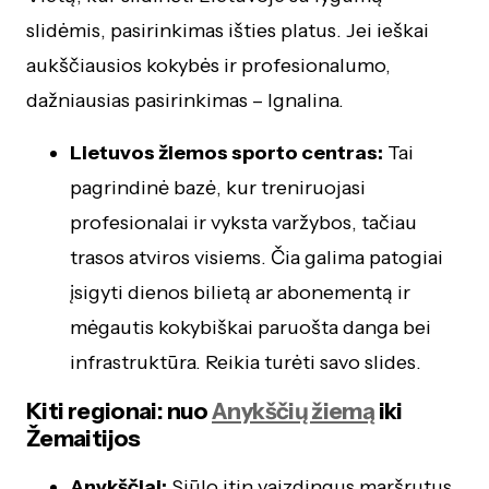
slidėmis, pasirinkimas išties platus. Jei ieškai
aukščiausios kokybės ir profesionalumo,
dažniausias pasirinkimas – Ignalina.
Lietuvos žiemos sporto centras:
Tai
pagrindinė bazė, kur treniruojasi
profesionalai ir vyksta varžybos, tačiau
trasos atviros visiems. Čia galima patogiai
įsigyti dienos bilietą ar abonementą ir
mėgautis kokybiškai paruošta danga bei
infrastruktūra. Reikia turėti savo slides.
Kiti regionai: nuo
Anykščių žiemą
iki
Žemaitijos
Anykščiai:
Siūlo itin vaizdingus maršrutus,