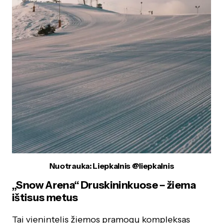
Nuotrauka: Liepkalnis @liepkalnis
„Snow Arena“ Druskininkuose – žiema
ištisus metus
Tai vienintelis žiemos pramogų kompleksas