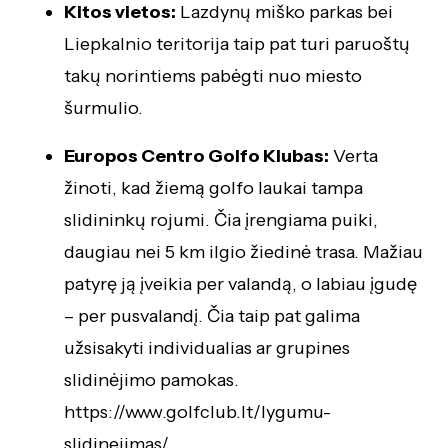
Kitos vietos:
Lazdynų miško parkas bei
Liepkalnio teritorija taip pat turi paruoštų
takų norintiems pabėgti nuo miesto
šurmulio.
Europos Centro Golfo Klubas:
Verta
žinoti, kad žiemą golfo laukai tampa
slidininkų rojumi. Čia įrengiama puiki,
daugiau nei 5 km ilgio žiedinė trasa. Mažiau
patyrę ją įveikia per valandą, o labiau įgudę
– per pusvalandį. Čia taip pat galima
užsisakyti individualias ar grupines
slidinėjimo pamokas.
https://www.golfclub.lt/lygumu-
slidinejimas/