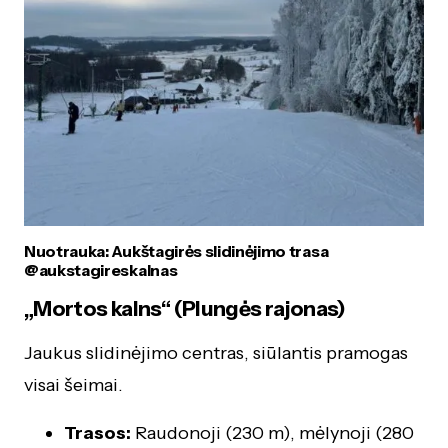
Nuotrauka: Aukštagirės slidinėjimo trasa
@aukstagireskalnas
„Mortos kalns“ (Plungės rajonas)
Jaukus slidinėjimo centras, siūlantis pramogas
visai šeimai.
Trasos:
Raudonoji (230 m), mėlynoji (280