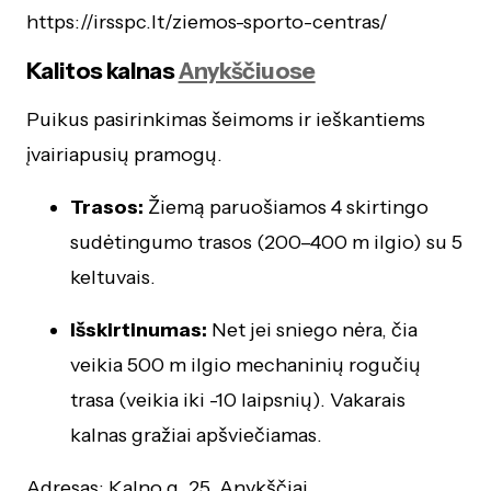
https://irsspc.lt/ziemos-sporto-centras/
Kalitos kalnas
Anykščiuose
Puikus pasirinkimas šeimoms ir ieškantiems
įvairiapusių pramogų.
Trasos:
Žiemą paruošiamos 4 skirtingo
sudėtingumo trasos (200–400 m ilgio) su 5
keltuvais.
Išskirtinumas:
Net jei sniego nėra, čia
veikia 500 m ilgio mechaninių rogučių
trasa (veikia iki -10 laipsnių). Vakarais
kalnas gražiai apšviečiamas.
Adresas: Kalno g. 25, Anykščiai