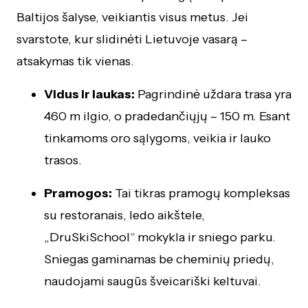
Baltijos šalyse, veikiantis visus metus. Jei
svarstote, kur slidinėti Lietuvoje vasarą –
atsakymas tik vienas.
Vidus ir laukas:
Pagrindinė uždara trasa yra
460 m ilgio, o pradedančiųjų – 150 m. Esant
tinkamoms oro sąlygoms, veikia ir lauko
trasos.
Pramogos:
Tai tikras pramogų kompleksas
su restoranais, ledo aikštele,
„DruSkiSchool“ mokykla ir sniego parku.
Sniegas gaminamas be cheminių priedų,
naudojami saugūs šveicariški keltuvai.