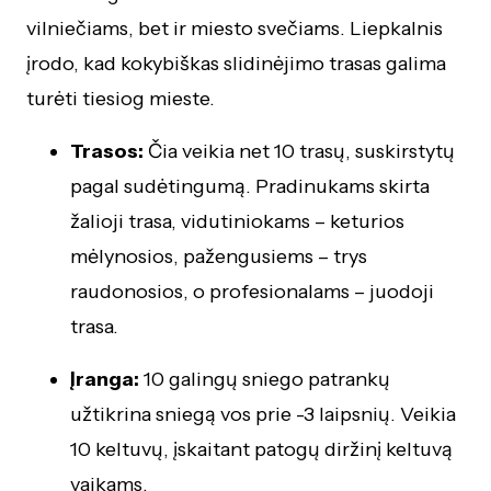
vilniečiams, bet ir miesto svečiams. Liepkalnis
įrodo, kad kokybiškas slidinėjimo trasas galima
turėti tiesiog mieste.
Trasos:
Čia veikia net 10 trasų, suskirstytų
pagal sudėtingumą. Pradinukams skirta
žalioji trasa, vidutiniokams – keturios
mėlynosios, pažengusiems – trys
raudonosios, o profesionalams – juodoji
trasa.
Įranga:
10 galingų sniego patrankų
užtikrina sniegą vos prie -3 laipsnių. Veikia
10 keltuvų, įskaitant patogų diržinį keltuvą
vaikams.