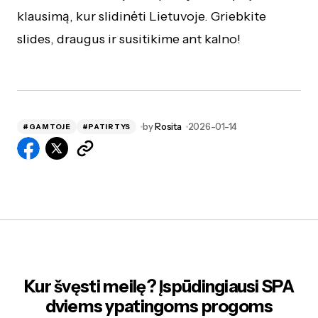
klausimą, kur slidinėti Lietuvoje. Griebkite
slides, draugus ir susitikime ant kalno!
by
Rosita
2026-01-14
#GAMTOJE
#PATIRTYS
Kur švęsti meilę? Įspūdingiausi SPA
dviems ypatingoms progoms