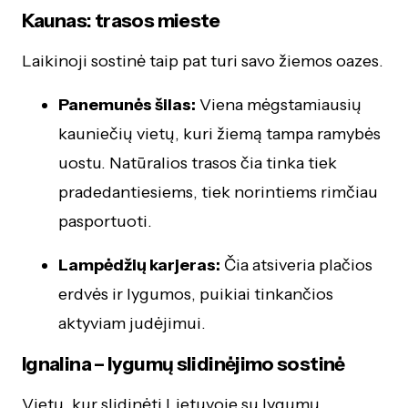
Kaunas: trasos mieste
Laikinoji sostinė taip pat turi savo žiemos oazes.
Panemunės šilas:
Viena mėgstamiausių
kauniečių vietų, kuri žiemą tampa ramybės
uostu. Natūralios trasos čia tinka tiek
pradedantiesiems, tiek norintiems rimčiau
pasportuoti.
Lampėdžių karjeras:
Čia atsiveria plačios
erdvės ir lygumos, puikiai tinkančios
aktyviam judėjimui.
Ignalina – lygumų slidinėjimo sostinė
Vietų, kur slidinėti Lietuvoje su lygumų