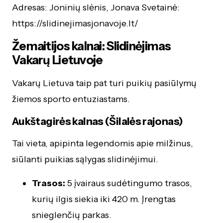
Adresas: Joninių slėnis, Jonava Svetainė:
https://slidinejimasjonavoje.lt/
Žemaitijos kalnai: Slidinėjimas
Vakarų Lietuvoje
Vakarų Lietuva taip pat turi puikių pasiūlymų
žiemos sporto entuziastams.
Aukštagirės kalnas (Šilalės rajonas)
Tai vieta, apipinta legendomis apie milžinus,
siūlanti puikias sąlygas slidinėjimui.
Trasos:
5 įvairaus sudėtingumo trasos,
kurių ilgis siekia iki 420 m. Įrengtas
snieglenčių parkas.