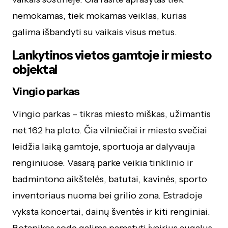
nemokamas, tiek mokamas veiklas, kurias
galima išbandyti su vaikais visus metus.
Lankytinos vietos gamtoje ir miesto
objektai
Vingio parkas
Vingio parkas – tikras miesto miškas, užimantis
net 162 ha ploto. Čia vilniečiai ir miesto svečiai
leidžia laiką gamtoje, sportuoja ar dalyvauja
renginiuose. Vasarą parke veikia tinklinio ir
badmintono aikštelės, batutai, kavinės, sporto
inventoriaus nuoma bei grilio zona. Estradoje
vyksta koncertai, dainų šventės ir kiti renginiai.
Botanikos sode galima pamatyti įvairius augalus,