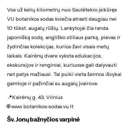
Vos už kelių kilometrų nuo Saulėtekio įsikūręs
VU botanikos sodas kviečia atrasti daugiau nei
10 tūkst. augalų rūšių. Lankytojai čia randa
japonišką sodą, angliško stiliaus parką, pievas ir
žydinčias kolekcijas, kurios žavi visais metų
laikais. Kairėnų dvare vyksta edukacijos,
ekskursijos ir renginiai, kuriuose gali dalyvauti
net patys mažiausi. Tai puiki vieta šeimos išvykai
gamtoje ir pažinčiai su augalų įvairove.
📍Kairėnų g. 43, Vilnius
🌐
www.botanikos-sodas.vu.lt
Šv. Jonų bažnyčios varpinė