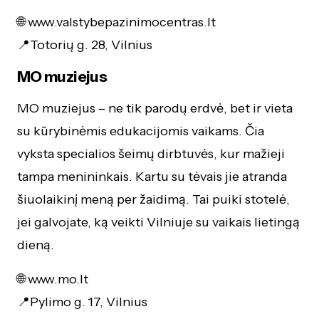
🌐
www.valstybepazinimocentras.lt
📍Totorių g. 28, Vilnius
MO muziejus
MO muziejus – ne tik parodų erdvė, bet ir vieta
su kūrybinėmis edukacijomis vaikams. Čia
vyksta specialios šeimų dirbtuvės, kur mažieji
tampa menininkais. Kartu su tėvais jie atranda
šiuolaikinį meną per žaidimą. Tai puiki stotelė,
jei galvojate, ką veikti Vilniuje su vaikais lietingą
dieną.
🌐
www.mo.lt
📍Pylimo g. 17, Vilnius