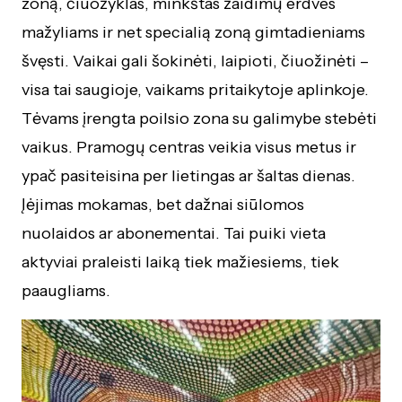
zoną, čiuožyklas, minkštas žaidimų erdves
mažyliams ir net specialią zoną gimtadieniams
švęsti. Vaikai gali šokinėti, laipioti, čiuožinėti –
visa tai saugioje, vaikams pritaikytoje aplinkoje.
Tėvams įrengta poilsio zona su galimybe stebėti
vaikus. Pramogų centras veikia visus metus ir
ypač pasiteisina per lietingas ar šaltas dienas.
Įėjimas mokamas, bet dažnai siūlomos
nuolaidos ar abonementai. Tai puiki vieta
aktyviai praleisti laiką tiek mažiesiems, tiek
paaugliams.