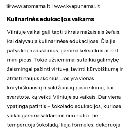
🌐 www.aromama.lt | www.kvapunamai.lt
Kulinarinės edukacijos vaikams
Vilniuje vaikai gali tapti tikrais mažaisiais šefais,
kai dalyvauja kulinarinėse edukacijose. Čia jie
patys kepa sausainius, gamina keksiukus ar net
mini picas. Tokie užsiėmimai suteikia galimybę
žaismingai pažinti virtuvę, lavinti kūrybiškumą ir
atrasti naujus skonius. Jos yra vienas
kūrybiškiausių ir saldžiausių pasirinkimų, kai
svarstote, ką veikti Vilniuje su vaikais. Dar viena
ypatinga patirtis – šokolado edukacijos, kuriose
vaikai gamina saldainius nuo nulio. Jie
temperuoja šokoladą, lieja formeles, dekoruoja