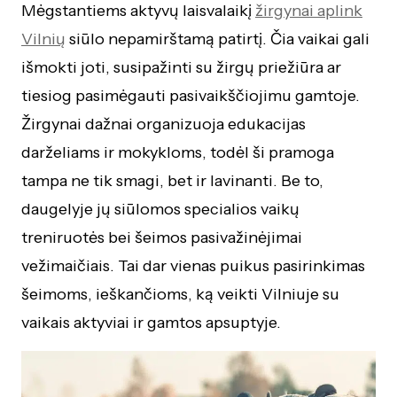
Mėgstantiems aktyvų laisvalaikį
žirgynai aplink
Vilnių
siūlo nepamirštamą patirtį. Čia vaikai gali
išmokti joti, susipažinti su žirgų priežiūra ar
tiesiog pasimėgauti pasivaikščiojimu gamtoje.
Žirgynai dažnai organizuoja edukacijas
darželiams ir mokykloms, todėl ši pramoga
tampa ne tik smagi, bet ir lavinanti. Be to,
daugelyje jų siūlomos specialios vaikų
treniruotės bei šeimos pasivažinėjimai
vežimaičiais. Tai dar vienas puikus pasirinkimas
šeimoms, ieškančioms, ką veikti Vilniuje su
vaikais aktyviai ir gamtos apsuptyje.