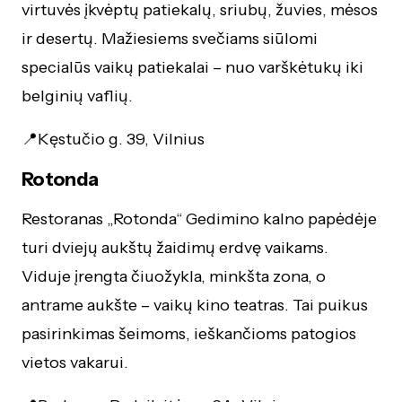
virtuvės įkvėptų patiekalų, sriubų, žuvies, mėsos
ir desertų. Mažiesiems svečiams siūlomi
specialūs vaikų patiekalai – nuo varškėtukų iki
belginių vaflių.
📍Kęstučio g. 39, Vilnius
Rotonda
Restoranas „Rotonda“ Gedimino kalno papėdėje
turi dviejų aukštų žaidimų erdvę vaikams.
Viduje įrengta čiuožykla, minkšta zona, o
antrame aukšte – vaikų kino teatras. Tai puikus
pasirinkimas šeimoms, ieškančioms patogios
vietos vakarui.