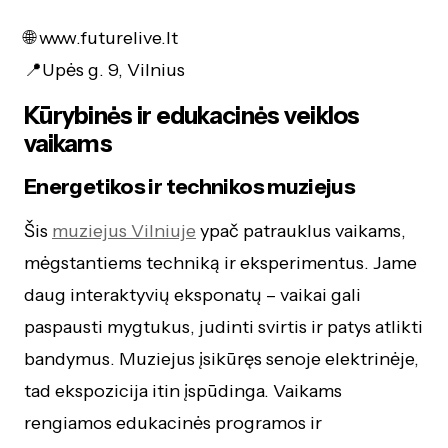
🌐 www.futurelive.lt
📍Upės g. 9, Vilnius
Kūrybinės ir edukacinės veiklos
vaikams
Energetikos ir technikos muziejus
Šis
muziejus Vilniuje
ypač patrauklus vaikams,
mėgstantiems techniką ir eksperimentus. Jame
daug interaktyvių eksponatų – vaikai gali
paspausti mygtukus, judinti svirtis ir patys atlikti
bandymus. Muziejus įsikūręs senoje elektrinėje,
tad ekspozicija itin įspūdinga. Vaikams
rengiamos edukacinės programos ir