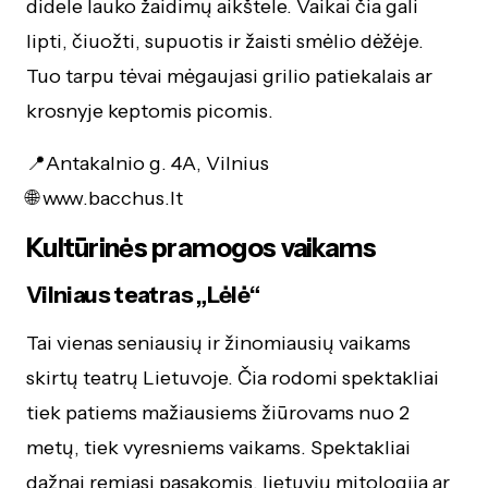
didele lauko žaidimų aikštele. Vaikai čia gali
lipti, čiuožti, supuotis ir žaisti smėlio dėžėje.
Tuo tarpu tėvai mėgaujasi grilio patiekalais ar
krosnyje keptomis picomis.
📍Antakalnio g. 4A, Vilnius
🌐 www.bacchus.lt
Kultūrinės pramogos vaikams
Vilniaus teatras „Lėlė“
Tai vienas seniausių ir žinomiausių vaikams
skirtų teatrų Lietuvoje. Čia rodomi spektakliai
tiek patiems mažiausiems žiūrovams nuo 2
metų, tiek vyresniems vaikams. Spektakliai
dažnai remiasi pasakomis, lietuvių mitologija ar