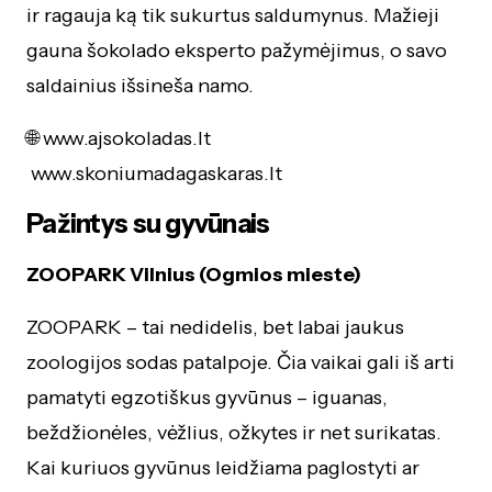
ir ragauja ką tik sukurtus saldumynus. Mažieji
gauna šokolado eksperto pažymėjimus, o savo
saldainius išsineša namo.
🌐
www.ajsokoladas.lt
www.skoniumadagaskaras.lt
Pažintys su gyvūnais
ZOOPARK Vilnius (Ogmios mieste)
ZOOPARK – tai nedidelis, bet labai jaukus
zoologijos sodas patalpoje. Čia vaikai gali iš arti
pamatyti egzotiškus gyvūnus – iguanas,
beždžionėles, vėžlius, ožkytes ir net surikatas.
Kai kuriuos gyvūnus leidžiama paglostyti ar