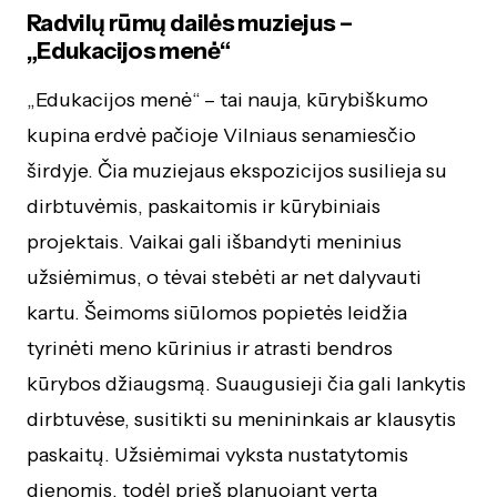
Radvilų rūmų dailės muziejus –
„Edukacijos menė“
„Edukacijos menė“ – tai nauja, kūrybiškumo
kupina erdvė pačioje Vilniaus senamiesčio
širdyje. Čia muziejaus ekspozicijos susilieja su
dirbtuvėmis, paskaitomis ir kūrybiniais
projektais. Vaikai gali išbandyti meninius
užsiėmimus, o tėvai stebėti ar net dalyvauti
kartu. Šeimoms siūlomos popietės leidžia
tyrinėti meno kūrinius ir atrasti bendros
kūrybos džiaugsmą. Suaugusieji čia gali lankytis
dirbtuvėse, susitikti su menininkais ar klausytis
paskaitų. Užsiėmimai vyksta nustatytomis
dienomis, todėl prieš planuojant verta