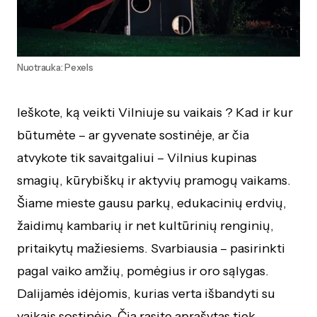
Nuotrauka: Pexels
Ieškote, ką veikti Vilniuje su vaikais ? Kad ir kur
būtumėte – ar gyvenate sostinėje, ar čia
atvykote tik savaitgaliui – Vilnius kupinas
smagių, kūrybiškų ir aktyvių pramogų vaikams.
Šiame mieste gausu parkų, edukacinių erdvių,
žaidimų kambarių ir net kultūrinių renginių,
pritaikytų mažiesiems. Svarbiausia – pasirinkti
pagal vaiko amžių, pomėgius ir oro sąlygas.
Dalijamės idėjomis, kurias verta išbandyti su
vaikais sostinėje. Čia rasite aprašytas tiek