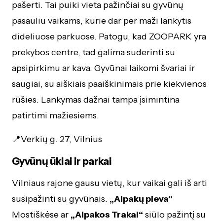
pašerti. Tai puiki vieta pažinčiai su gyvūnų
pasauliu vaikams, kurie dar per maži lankytis
dideliuose parkuose. Patogu, kad ZOOPARK yra
prekybos centre, tad galima suderinti su
apsipirkimu ar kava. Gyvūnai laikomi švariai ir
saugiai, su aiškiais paaiškinimais prie kiekvienos
rūšies. Lankymas dažnai tampa įsimintina
patirtimi mažiesiems.
📍Verkių g. 27, Vilnius
Gyvūnų ūkiai ir parkai
Vilniaus rajone gausu vietų, kur vaikai gali iš arti
susipažinti su gyvūnais.
„Alpakų pieva“
Mostiškėse ar
„Alpakos Trakai“
siūlo pažintį su