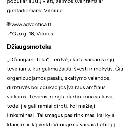
populiariausių vietų šeimos šventėms ar
gimtadieniams Vilniuje.
🌐 www.adventica.lt
📍Ozo g. 18, Vilnius
Džiaugsmoteka
„Džiaugsmoteka“ – erdvė, skirta vaikams ir jų
tėveliams, kur galima žaisti, švęsti ir mokytis. Čia
organizuojamos pasakų skaitymo valandos,
dirbtuvės bei edukacijos įvairaus amžiaus
vaikams. Tėvams įrengta darbo zona su kava,
todėl jie gali ramiai dirbti, kol mažieji
linksminasi. Tai smagus pasirinkimas, kai kyla
klausimas ką veikti Vilniuje su vaikais lietingą