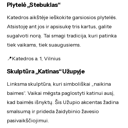
Plytelė „Stebuklas“
Katedros aikštėje ieškokite garsiosios plytelės.
Atsistoję ant jos ir apsisukę tris kartus, galite
sugalvoti norą. Tai smagi tradicija, kuri patinka
tiek vaikams, tiek suaugusiems.
📍Katedros a. 1, Vilnius
Skulptūra „Katinas“ Užupyje
Linksma skulptūra, kuri simboliškai „naikina
baimes“. Vaikai mėgsta paglostyti katinui ausį,
kad baimės išnyktų. Šis Užupio akcentas žadina
smalsumą ir prideda žaidybinio žavesio
pasivaikščiojimui.