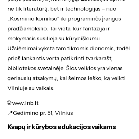
ne tik literatūrą, bet ir technologijas – nuo
„Kosminio komikso“ iki programinės įrangos
pradžiamokslio. Tai vieta, kur fantazija ir
mokymasis susilieja su kūrybiškumu.
Užsiėmimai vyksta tam tikromis dienomis, todėl
prieš lankantis verta patikrinti tvarkaraštį
bibliotekos svetainėje. Šios veiklos yra vienas
geriausių atsakymų, kai šeimos ieško, ką veikti
Vilniuje su vaikais.
🌐
www.lnb.lt
📍Gedimino pr. 51, Vilnius
Kvapų ir kūrybos edukacijos vaikams