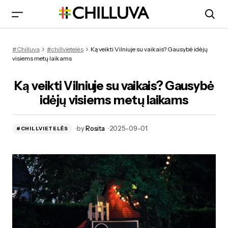
Ką veikti Vilniuje su vaikais? Gausybė idėjų visiems metų
#Chilluva
#chillvietelės
Ką veikti Vilniuje su vaikais? Gausybė idėjų
laikams
visiems metų laikams
Ką veikti Vilniuje su vaikais? Gausybė
idėjų visiems metų laikams
by
Rosita
2025-09-01
#CHILLVIETELĖS