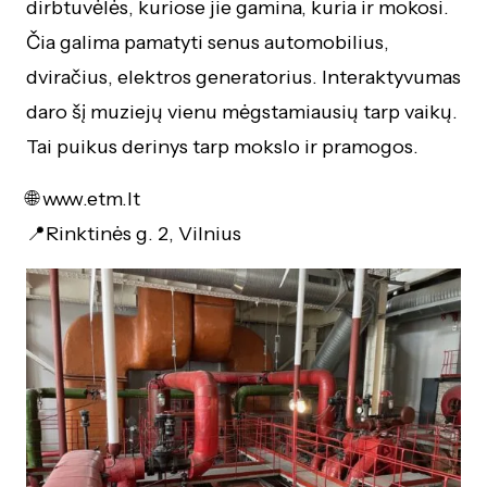
dirbtuvėlės, kuriose jie gamina, kuria ir mokosi.
Čia galima pamatyti senus automobilius,
dviračius, elektros generatorius. Interaktyvumas
daro šį muziejų vienu mėgstamiausių tarp vaikų.
Tai puikus derinys tarp mokslo ir pramogos.
🌐
www.etm.lt
📍Rinktinės g. 2, Vilnius