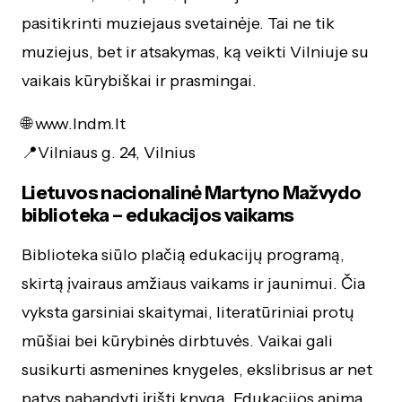
pasitikrinti muziejaus svetainėje. Tai ne tik
muziejus, bet ir atsakymas, ką veikti Vilniuje su
vaikais kūrybiškai ir prasmingai.
🌐
www.lndm.lt
📍Vilniaus g. 24, Vilnius
Lietuvos nacionalinė Martyno Mažvydo
biblioteka – edukacijos vaikams
Biblioteka siūlo plačią edukacijų programą,
skirtą įvairaus amžiaus vaikams ir jaunimui. Čia
vyksta garsiniai skaitymai, literatūriniai protų
mūšiai bei kūrybinės dirbtuvės. Vaikai gali
susikurti asmenines knygeles, ekslibrisus ar net
patys pabandyti įrišti knygą. Edukacijos apima