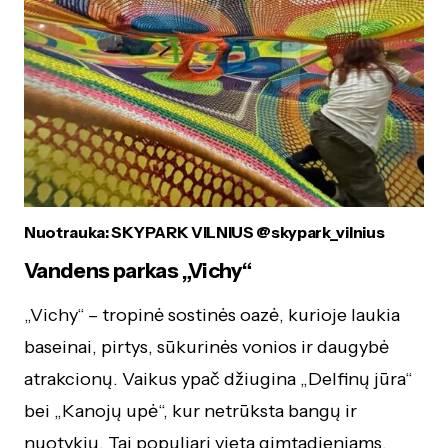
Nuotrauka: SKYPARK VILNIUS @skypark_vilnius
Vandens parkas „Vichy“
„Vichy“ – tropinė sostinės oazė, kurioje laukia
baseinai, pirtys, sūkurinės vonios ir daugybė
atrakcionų. Vaikus ypač džiugina „Delfinų jūra“
bei „Kanojų upė“, kur netrūksta bangų ir
nuotykių. Tai populiari vieta gimtadieniams,