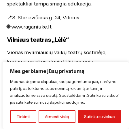
spektakliai tampa smagia edukacija.
📍S. Stanevičiaus g. 24, Vilnius
🌐 www.raganiuke.lt
Vilniaus teatras „Lėlė“
Vienas mylimiausių vaikų teatrų sostinėje,
kuriame pasakos atgyja lėlių scenoje.
Repertuare – spektakliai mažiesiems ir visai
Mes gerbiame jūsų privatumą
šeimai.
Mes naudojame slapukus, kad pagerintume jūsų naršymo
patirtį, pateiktume suasmenintą reklamą ar turinį ir
📍Arklių g. 5, Vilnius
analizuotume savo srautą. Spustelėdami „Sutinku su viskuo“,
jūs sutinkate su mūsų slapukų naudojimu.
🌐 www.teatraslele.lt
Keistuolių teatras
Tinkinti
Atmesti viską
Sutinku su viskuo
Legendinis teatras, kuriantis spektaklius su