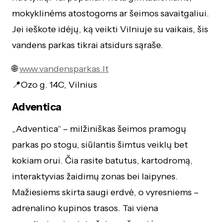
mokyklinėms atostogoms ar šeimos savaitgaliui.
Jei ieškote idėjų, ką veikti Vilniuje su vaikais, šis
vandens parkas tikrai atsidurs sąraše.
🌐
www.vandensparkas.lt
📍Ozo g. 14C, Vilnius
Adventica
„Adventica“ – milžiniškas šeimos pramogų
parkas po stogu, siūlantis šimtus veiklų bet
kokiam orui. Čia rasite batutus, kartodromą,
interaktyvias žaidimų zonas bei laipynes.
Mažiesiems skirta saugi erdvė, o vyresniems –
adrenalino kupinos trasos. Tai viena