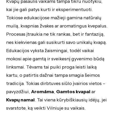
Kvapų pasaulis vaikams tampa tikru nuotykiu,
kai jie gali patys kurti ir eksperimentuoti.
Tokiose edukacijose mažieji gamina natūralų
muilą, kvapnias žvakes ar aromatingus kvepalus.
Procesas įtraukia ne tik rankas, bet ir fantaziją,
nes kiekvienas gali susikurti savo unikalų kvapą.
Edukacijos vyksta žaismingai, todėl vaikai
mokosi apie gamtą ir sveikesnį gyvenimo būdą
linksmai. Tėvams tai puiki proga leisti laiką
kartu, o patirtis dažnai tampa smagia šeimos
tradicija. Tokias dirbtuves siūlo įvairios vietos –
pavyzdžiui,
Aromáma
,
Gamtos kvapai
ar
Kvapų namai
. Tai viena kūrybiškiausių idėjų, jei
svarstote, ką veikti Vilniuje su vaikais.