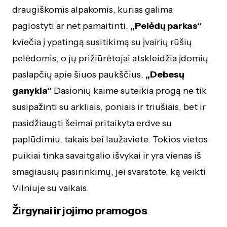
draugiškomis alpakomis, kurias galima
paglostyti ar net pamaitinti.
„Pelėdų parkas“
kviečia į ypatingą susitikimą su įvairių rūšių
pelėdomis, o jų prižiūrėtojai atskleidžia įdomių
paslapčių apie šiuos paukščius.
„Debesų
ganykla“
Dasionių kaime suteikia progą ne tik
susipažinti su arkliais, poniais ir triušiais, bet ir
pasidžiaugti šeimai pritaikyta erdve su
paplūdimiu, takais bei laužaviete. Tokios vietos
puikiai tinka savaitgalio išvykai ir yra vienas iš
smagiausių pasirinkimų, jei svarstote, ką veikti
Vilniuje su vaikais.
Žirgynai ir jojimo pramogos