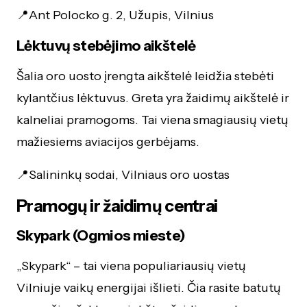
📍Ant Polocko g. 2, Užupis, Vilnius
Lėktuvų stebėjimo aikštelė
Šalia oro uosto įrengta aikštelė leidžia stebėti
kylantčius lėktuvus. Greta yra žaidimų aikštelė ir
kalneliai pramogoms. Tai viena smagiausių vietų
mažiesiems aviacijos gerbėjams.
📍Salininkų sodai, Vilniaus oro uostas
Pramogų ir žaidimų centrai
Skypark (Ogmios mieste)
„Skypark“ – tai viena populiariausių vietų
Vilniuje vaikų energijai išlieti. Čia rasite batutų