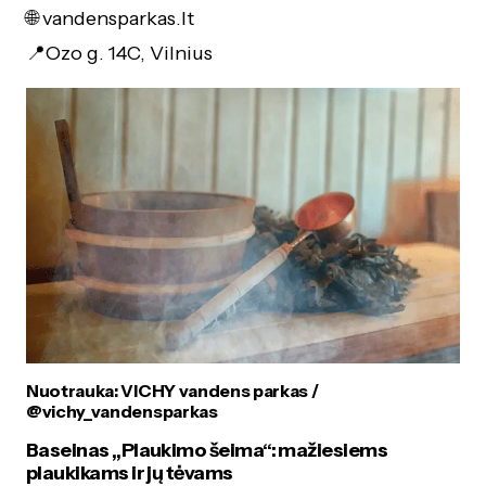
🌐 vandensparkas.lt
📍Ozo g. 14C, Vilnius
Nuotrauka: VICHY vandens parkas /
@vichy_vandensparkas
Baseinas „Plaukimo šeima“: mažiesiems
plaukikams ir jų tėvams