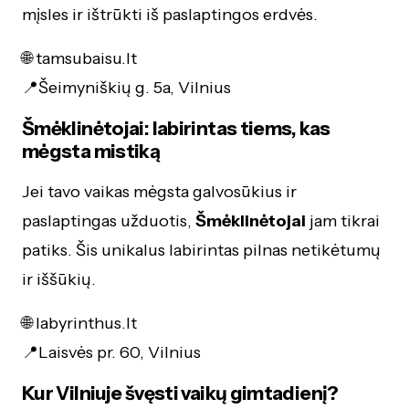
mįsles ir ištrūkti iš paslaptingos erdvės.
🌐 tamsubaisu.lt
📍Šeimyniškių g. 5a, Vilnius
Šmėklinėtojai: labirintas tiems, kas
mėgsta mistiką
Jei tavo vaikas mėgsta galvosūkius ir
paslaptingas užduotis,
Šmėklinėtojai
jam tikrai
patiks. Šis unikalus labirintas pilnas netikėtumų
ir iššūkių.
🌐 labyrinthus.lt
📍Laisvės pr. 60, Vilnius
Kur Vilniuje švęsti vaikų gimtadienį?