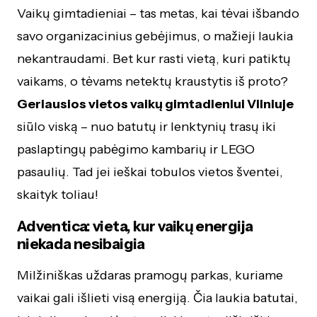
Vaikų gimtadieniai – tas metas, kai tėvai išbando
savo organizacinius gebėjimus, o mažieji laukia
nekantraudami. Bet kur rasti vietą, kuri patiktų
vaikams, o tėvams netektų kraustytis iš proto?
Geriausios vietos vaikų gimtadieniui Vilniuje
siūlo viską – nuo batutų ir lenktynių trasų iki
paslaptingų pabėgimo kambarių ir LEGO
pasaulių. Tad jei ieškai tobulos vietos šventei,
skaityk toliau!
Adventica: vieta, kur vaikų energija
niekada nesibaigia
Milžiniškas uždaras pramogų parkas, kuriame
vaikai gali išlieti visą energiją. Čia laukia batutai,