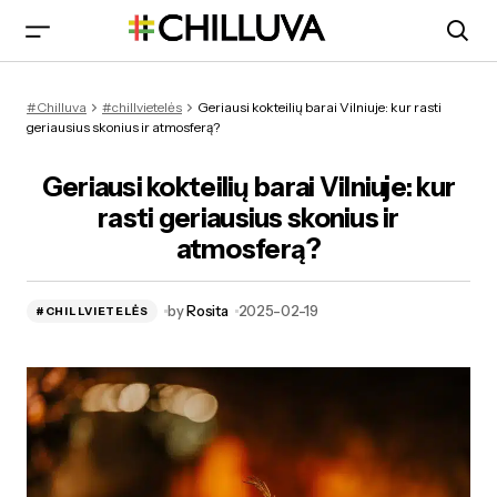
Geriausi kokteilių barai Vilniuje: kur rasti geriausius skonius
#Chilluva
#chillvietelės
Geriausi kokteilių barai Vilniuje: kur rasti
ir atmosferą?
geriausius skonius ir atmosferą?
Geriausi kokteilių barai Vilniuje: kur
rasti geriausius skonius ir
atmosferą?
by
Rosita
2025-02-19
#CHILLVIETELĖS