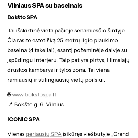
Vilniaus SPA su baseinais
Bokšto SPA
Tai išskirtinė vieta pačioje senamiesčio širdyje.
Čia rasite estetišką 25 metrų ilgio plaukimo
baseiną (4 takeliai), esantį požeminėje dalyje su
įspūdingu interjeru. Taip pat yra pirtys, Himalajų
druskos kambarys ir tylos zona. Tai viena
ramiausių ir stilingiausių vietų poilsiui.
🌐
www.bokstospa.lt
📍 Bokšto g. 6, Vilnius
ICONIC SPA
Vienas
geriausių SPA
įsikūręs viešbutyje „Grand