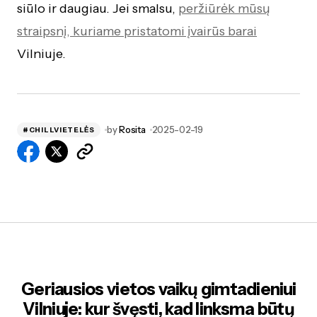
siūlo ir daugiau. Jei smalsu,
peržiūrėk mūsų
straipsnį, kuriame pristatomi įvairūs barai
Vilniuje.
by
Rosita
2025-02-19
#CHILLVIETELĖS
Geriausios vietos vaikų gimtadieniui
Vilniuje: kur švęsti, kad linksma būtų