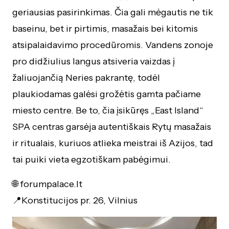
geriausias pasirinkimas. Čia gali mėgautis ne tik
baseinu, bet ir pirtimis, masažais bei kitomis
atsipalaidavimo procedūromis. Vandens zonoje
pro didžiulius langus atsiveria vaizdas į
žaliuojančią Neries pakrantę, todėl
plaukiodamas galėsi grožėtis gamta pačiame
miesto centre. Be to, čia įsikūręs „East Island“
SPA centras garsėja autentiškais Rytų masažais
ir ritualais, kuriuos atlieka meistrai iš Azijos, tad
tai puiki vieta egzotiškam pabėgimui.
🌐 forumpalace.lt
📍Konstitucijos pr. 26, Vilnius