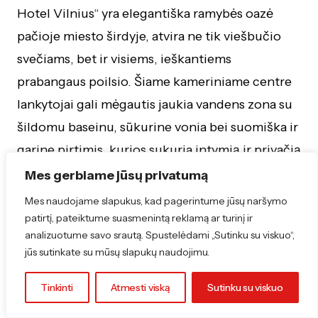
Hotel Vilnius“ yra elegantiška ramybės oazė
pačioje miesto širdyje, atvira ne tik viešbučio
svečiams, bet ir visiems, ieškantiems
prabangaus poilsio. Šiame kameriniame centre
lankytojai gali mėgautis jaukia vandens zona su
šildomu baseinu, sūkurine vonia bei suomiška ir
garine pirtimis, kurios sukuria intymią ir privačią
atmosferą, puikiai tinkančią atsiriboti nuo
Mes gerbiame jūsų privatumą
miesto šurmulio. Norintys apsilankyti be
Mes naudojame slapukus, kad pagerintume jūsų naršymo
nakvynės gali įsigyti 3 valandų bilietą arba
patirtį, pateiktume suasmenintą reklamą ar turinį ir
analizuotume savo srautą. Spustelėdami „Sutinku su viskuo“,
rezervuoti SPA procedūras, tačiau dėl aukštų
jūs sutinkate su mūsų slapukų naudojimu.
aptarnavimo standartų ir riboto lankytojų
skaičiaus čia būtina išankstinė rezervacija.
Tinkinti
Atmesti viską
Sutinku su viskuo