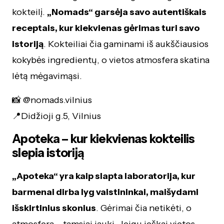
kokteilį.
„Nomads“ garsėja savo autentiškais
receptais, kur kiekvienas gėrimas turi savo
istoriją
. Kokteiliai čia gaminami iš aukščiausios
kokybės ingredientų, o vietos atmosfera skatina
lėtą mėgavimąsi.
📸 @nomads.vilnius
📍Didžioji g.5, Vilnius
Apoteka – kur kiekvienas kokteilis
slepia istoriją
„Apoteka“ yra kaip slapta laboratorija, kur
barmenai dirba lyg vaistininkai, maišydami
išskirtinius skonius
. Gėrimai čia netikėti, o