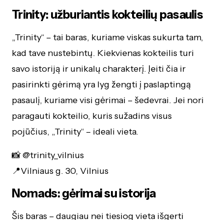
Trinity: užburiantis kokteilių pasaulis
„Trinity“ – tai baras, kuriame viskas sukurta tam,
kad tave nustebintų. Kiekvienas kokteilis turi
savo istoriją ir unikalų charakterį. Įeiti čia ir
pasirinkti gėrimą yra lyg žengti į paslaptingą
pasaulį, kuriame visi gėrimai – šedevrai. Jei nori
paragauti kokteilio, kuris sužadins visus
pojūčius, „Trinity“ – ideali vieta.
📸 @trinity_vilnius
📍Vilniaus g. 30, Vilnius
Nomads: gėrimai su istorija
Šis baras – daugiau nei tiesiog vieta išgerti