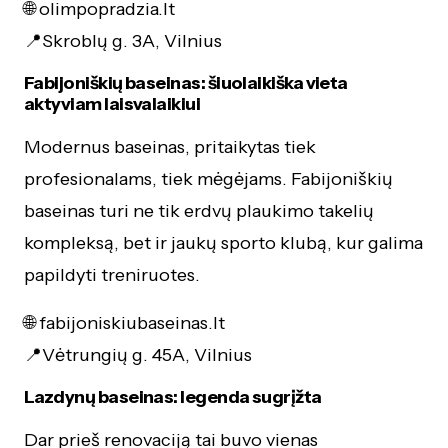
🌐 olimpopradzia.lt
📍Skroblų g. 3A, Vilnius
Fabijoniškių baseinas: šiuolaikiška vieta
aktyviam laisvalaikiui
Modernus baseinas, pritaikytas tiek
profesionalams, tiek mėgėjams. Fabijoniškių
baseinas turi ne tik erdvų plaukimo takelių
kompleksą, bet ir jaukų sporto klubą, kur galima
papildyti treniruotes.
🌐 fabijoniskiubaseinas.lt
📍Vėtrungių g. 45A, Vilnius
Lazdynų baseinas: legenda sugrįžta
Dar prieš renovaciją tai buvo vienas