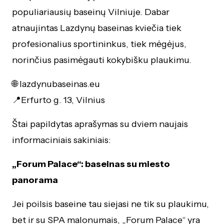
populiariausių baseinų Vilniuje. Dabar
atnaujintas Lazdynų baseinas kviečia tiek
profesionalius sportininkus, tiek mėgėjus,
norinčius pasimėgauti kokybišku plaukimu.
🌐 lazdynubaseinas.eu
📍Erfurto g. 13, Vilnius
Štai papildytas aprašymas su dviem naujais
informaciniais sakiniais:
„Forum Palace“: baseinas su miesto
panorama
Jei poilsis baseine tau siejasi ne tik su plaukimu,
bet ir su SPA malonumais, „Forum Palace“ yra