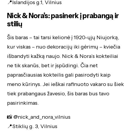
📍Islandijos g.1, Vilnius
Nick & Nora’s: pasinerk į prabangą ir
stilių
Šis baras – tai tarsi kelionė į 1920-ųjų Niujorką,
kur viskas – nuo dekoracijų iki gėrimų – kviečia
išbandyti kažką naujo. Nick & Nora’s kokteiliai
ne tik skanūs, bet ir įspūdingi. Čia net
paprasčiausias kokteilis gali pasirodyti kaip
meno kūrinys. Jei ieškai rafinuoto vakaro su šiek
tiek prabangaus žavesio, šis baras bus tavo
pasirinkimas.
📸 @nick_and_nora_vilnius
📍Stiklių g. 3, Vilnius