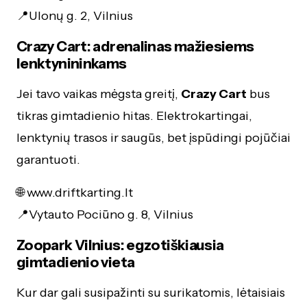
📍Ulonų g. 2, Vilnius
Crazy Cart: adrenalinas mažiesiems
lenktynininkams
Jei tavo vaikas mėgsta greitį,
Crazy Cart
bus
tikras gimtadienio hitas. Elektrokartingai,
lenktynių trasos ir saugūs, bet įspūdingi pojūčiai
garantuoti.
🌐 www.driftkarting.lt
📍Vytauto Pociūno g. 8, Vilnius
Zoopark Vilnius: egzotiškiausia
gimtadienio vieta
Kur dar gali susipažinti su surikatomis, lėtaisiais