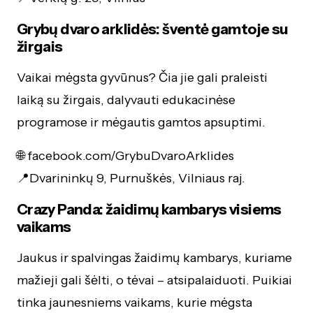
Grybų dvaro arklidės: šventė gamtoje su
žirgais
Vaikai mėgsta gyvūnus? Čia jie gali praleisti
laiką su žirgais, dalyvauti edukacinėse
programose ir mėgautis gamtos apsuptimi.
🌐 facebook.com/GrybuDvaroArklides
📍Dvarininkų 9, Purnuškės, Vilniaus raj.
Crazy Panda: žaidimų kambarys visiems
vaikams
Jaukus ir spalvingas žaidimų kambarys, kuriame
mažieji gali šėlti, o tėvai – atsipalaiduoti. Puikiai
tinka jaunesniems vaikams, kurie mėgsta