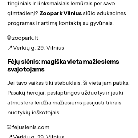
tinginiais ir linksmaisiais lemūrais per savo
gimtadienį?
Zoopark Vilnius
siūlo edukacines
programas ir artimą kontaktą su gyvūnais.
🌐 zoopark.lt
📍Verkių g. 29, Vilnius
Fėjų slėnis: magiška vieta mažiesiems
svajotojams
Jei tavo vaikas tiki stebuklais, ši vieta jam patiks.
Pasakų herojai, paslaptingos užduotys ir jauki
atmosfera leidžia mažiesiems pasijusti tikrais
nuotykių ieškotojais.
🌐 fejuslenis.com
📍Verkių g. 29, Vilnius