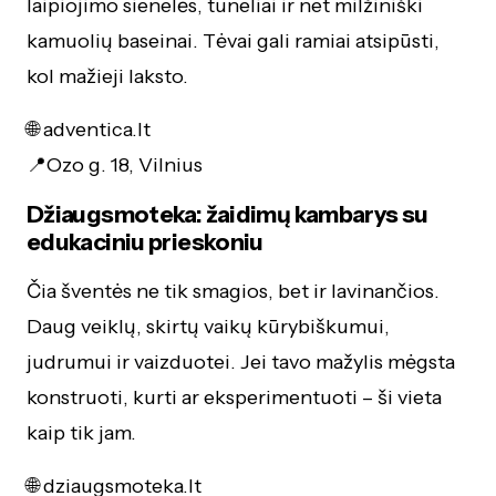
laipiojimo sienelės, tuneliai ir net milžiniški
kamuolių baseinai. Tėvai gali ramiai atsipūsti,
kol mažieji laksto.
🌐 adventica.lt
📍Ozo g. 18, Vilnius
Džiaugsmoteka: žaidimų kambarys su
edukaciniu prieskoniu
Čia šventės ne tik smagios, bet ir lavinančios.
Daug veiklų, skirtų vaikų kūrybiškumui,
judrumui ir vaizduotei. Jei tavo mažylis mėgsta
konstruoti, kurti ar eksperimentuoti – ši vieta
kaip tik jam.
🌐 dziaugsmoteka.lt