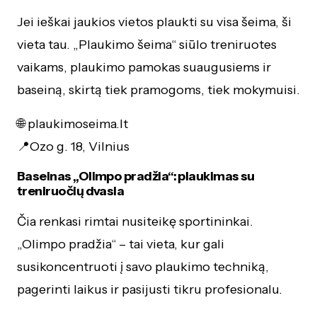
Jei ieškai jaukios vietos plaukti su visa šeima, ši
vieta tau. „Plaukimo šeima“ siūlo treniruotes
vaikams, plaukimo pamokas suaugusiems ir
baseiną, skirtą tiek pramogoms, tiek mokymuisi.
🌐 plaukimoseima.lt
📍Ozo g. 18, Vilnius
Baseinas „Olimpo pradžia“: plaukimas su
treniruočių dvasia
Čia renkasi rimtai nusiteikę sportininkai.
„Olimpo pradžia“ – tai vieta, kur gali
susikoncentruoti į savo plaukimo techniką,
pagerinti laikus ir pasijusti tikru profesionalu.