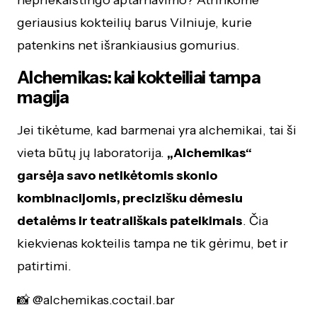
nepriekaištingo aptarnavimo? Atrinkome
geriausius kokteilių barus Vilniuje, kurie
patenkins net išrankiausius gomurius.
Alchemikas: kai kokteiliai tampa
magija
Jei tikėtume, kad barmenai yra alchemikai, tai ši
vieta būtų jų laboratorija.
„Alchemikas“
garsėja savo netikėtomis skonio
kombinacijomis, precizišku dėmesiu
detalėms ir teatrališkais pateikimais
. Čia
kiekvienas kokteilis tampa ne tik gėrimu, bet ir
patirtimi.
📸 @alchemikas.coctail.bar