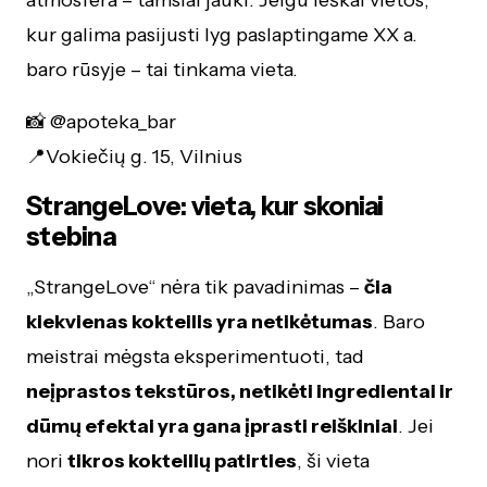
atmosfera – tamsiai jauki. Jeigu ieškai vietos,
kur galima pasijusti lyg paslaptingame XX a.
baro rūsyje – tai tinkama vieta.
📸 @apoteka_bar
📍Vokiečių g. 15, Vilnius
StrangeLove: vieta, kur skoniai
stebina
„StrangeLove“ nėra tik pavadinimas –
čia
kiekvienas kokteilis yra netikėtumas
. Baro
meistrai mėgsta eksperimentuoti, tad
neįprastos tekstūros, netikėti ingredientai ir
dūmų efektai yra gana įprasti reiškiniai
. Jei
nori
tikros kokteilių patirties
, ši vieta