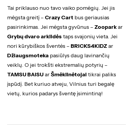
Tai priklauso nuo tavo vaiko pomėgių. Jei jis
mėgsta greitį –
Crazy Cart
bus geriausias
pasirinkimas. Jei mėgsta gyvūnus –
Zoopark
ar
Grybų dvaro arklidės
taps svajonių vieta. Jei
nori kūrybiškos šventės –
BRICKS4KIDZ
ar
Džiaugsmoteka
pasiūlys daug lavinančių
veiklų. O jei trokšti ekstremalių potyrių –
TAMSU BAISU
ar
Šmėklinėtojai
tikrai paliks
įspūdį. Bet kuriuo atveju, Vilnius turi begalę
vietų, kurios padarys šventę įsimintiną!