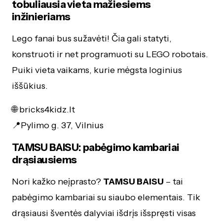
tobuliausia vieta mažiesiems
inžinieriams
Lego fanai bus sužavėti! Čia gali statyti,
konstruoti ir net programuoti su LEGO robotais.
Puiki vieta vaikams, kurie mėgsta loginius
iššūkius.
🌐 bricks4kidz.lt
📍Pylimo g. 37, Vilnius
TAMSU BAISU: pabėgimo kambariai
drąsiausiems
Nori kažko neįprasto?
TAMSU BAISU
– tai
pabėgimo kambariai su siaubo elementais. Tik
drąsiausi šventės dalyviai išdrįs išspręsti visas