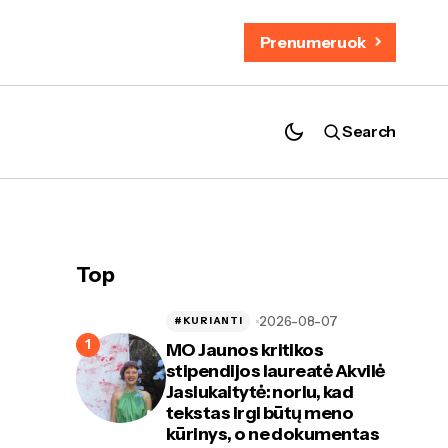
Prenumeruok
Search
Top
2026-08-07
#KURIANTI
MO Jaunos kritikos
stipendijos laureatė Akvilė
Jasiukaitytė: noriu, kad
tekstas irgi būtų meno
kūrinys, o ne dokumentas