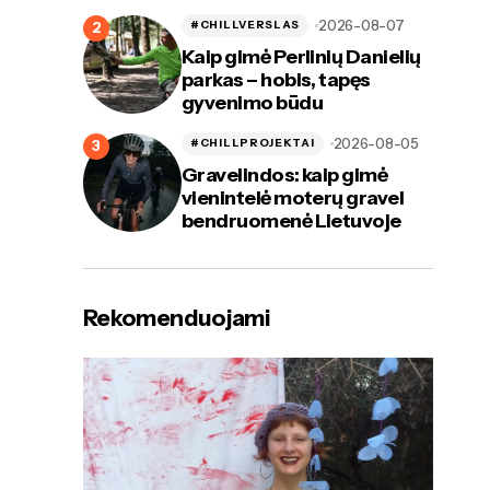
2026-08-07
#CHILLVERSLAS
Kaip gimė Perlinių Danielių
parkas – hobis, tapęs
gyvenimo būdu
2026-08-05
#CHILLPROJEKTAI
Gravelindos: kaip gimė
vienintelė moterų gravel
bendruomenė Lietuvoje
Rekomenduojami