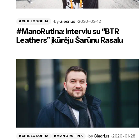
by
Giedrius
2020-02-12
#CHILLOSOFIJA
#ManoRutina: Interviu su “BTR
Leathers” įkūrėju Šarūnu Rasalu
by
Giedrius
2020-01-28
#CHILLOSOFIJA
#MANORUTINA