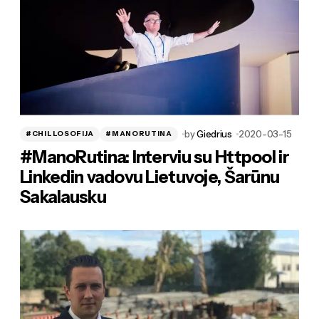
2026-
#KURIANTI
MO Jaunos kritikos s
laureatė Akvilė Jasi
noriu, kad tekstas irg
kūrinys, o ne dok
by
Giedrius
2020-03-15
#CHILLOSOFIJA
#MANORUTINA
#ManoRutina: Interviu su Httpool ir
Linkedin vadovu Lietuvoje, Šarūnu
Sakalausku