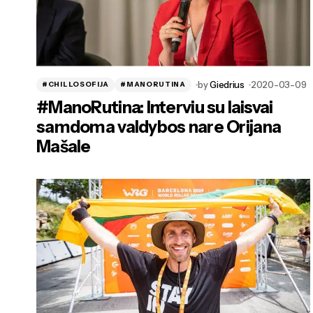
by
Giedrius
2020-03-09
#CHILLOSOFIJA
#MANORUTINA
#ManoRutina: Interviu su laisvai
samdoma valdybos nare Orijana
Mašale