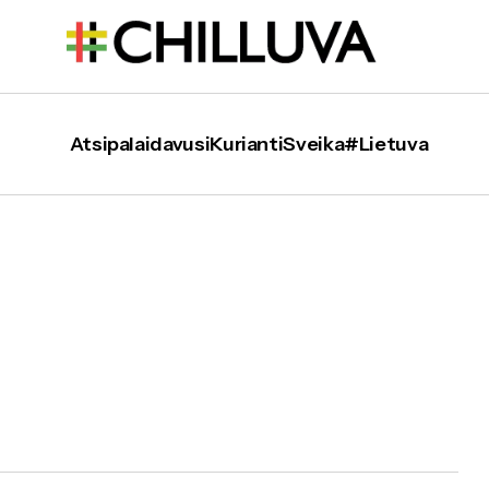
Atsipalaidavusi
Kurianti
Sveika
#Lietuva