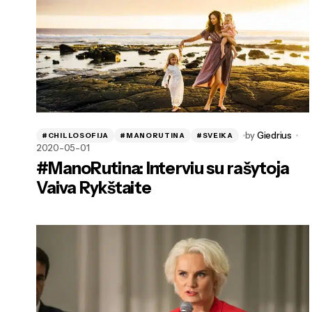
by
Giedrius
#CHILLOSOFIJA
#MANORUTINA
#SVEIKA
2020-05-01
#ManoRutina: Interviu su rašytoja
Vaiva Rykštaite