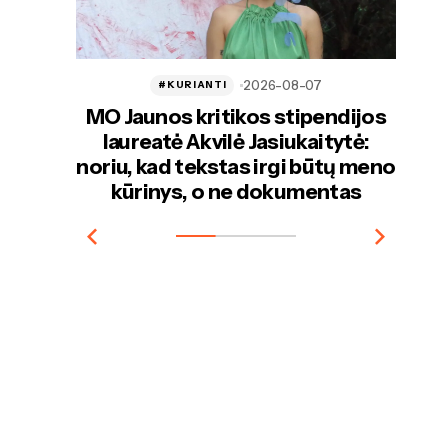
08-07
2026-08-07
#CHILLVERSLAS
tipendijos
Kaip gimė Perlinių Danielių
ukaitytė:
parkas – hobis, tapęs gyvenimo
i būtų meno
būdu
umentas