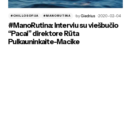
by
Giedrius
2020-02-04
#CHILLOSOFIJA
#MANORUTINA
#ManoRutina: Interviu su viešbučio
“Pacai” direktore Rūta
Pulkauninkaite-Macike