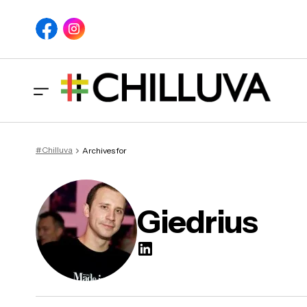
#Chilluva
Archives for
Giedrius