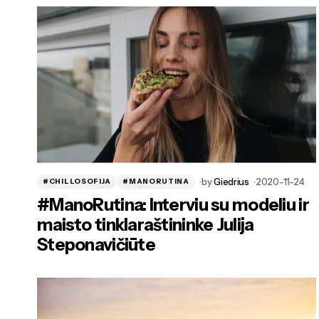
by
Giedrius
2020-11-24
#CHILLOSOFIJA
#MANORUTINA
#ManoRutina: Interviu su modeliu ir
maisto tinklaraštininke Julija
Steponavičiūte