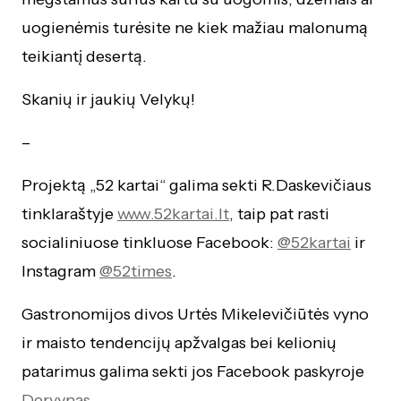
uogienėmis turėsite ne kiek mažiau malonumą
teikiantį desertą.
Skanių ir jaukių Velykų!
–
Projektą „52 kartai“ galima sekti R.Daskevičiaus
tinklaraštyje
www.52kartai.lt
, taip pat rasti
socialiniuose tinkluose Facebook:
@52kartai
ir
Instagram
@52times
.
Gastronomijos divos Urtės Mikelevičiūtės vyno
ir maisto tendencijų apžvalgas bei kelionių
patarimus galima sekti jos Facebook paskyroje
Dervynas
,