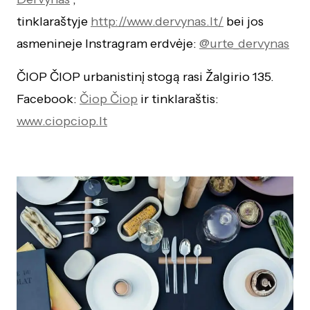
tinklaraštyje
http://www.dervynas.lt/
bei jos
asmenineje Instragram erdvėje:
@urte_dervynas
ČIOP ČIOP urbanistinį stogą rasi Žalgirio 135.
Facebook:
Čiop Čiop
ir tinklaraštis:
www.ciopciop.lt