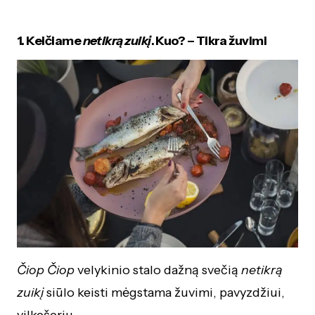
1. Keičiame
netikrą zuikį
. Kuo? – Tikra žuvimi
Čiop Čiop
velykinio stalo dažną svečią
netikrą
zuikį
siūlo keisti mėgstama žuvimi, pavyzdžiui,
vilkešeriu.