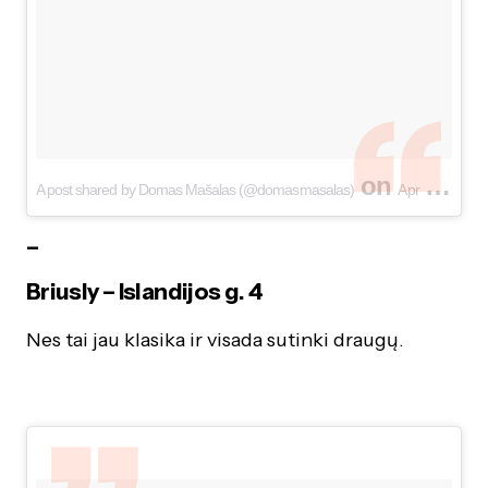
on
A post shared by Domas Mašalas (@domasmasalas)
Apr 2, 2017 at 4:56am PDT
–
Briusly – Islandijos g. 4
Nes tai jau klasika ir visada sutinki draugų.