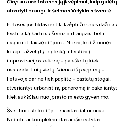
Čiop
sukūrė fotosesiją įkvėpimui, kaip galėtų
atrodyti draugų ir šeimos Velykinis šventė.
Fotosesijos tiklas ne tik įkvėpti žmones dažniau
leisti laiką kartu su šeima ir draugais, bet ir
inspiruoti laisvę idėjoms. Norisi, kad žmonės
kitaip pažvelgtų į aplinką ir leistųsi į
improvizacijos kelionę – paieškotų kiek
nestandartinių vietų. Vienas iš įkvėpimų –
lietuvoje dar ne tiek paplitę – pastatų stogai,
atveriantys urbanistinę panaromą ir pakeliantys
kiek aukščiau nuo įprasto miesto gyvenimo.
Šventinio stalo idėja – maistas dalinimuisi.
Nebūtinai kompleksuotas ar išskirstytas