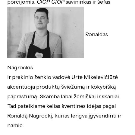
porcijomis.
ČIOP ČIOP
savininkas ir šefas
Ronaldas
Nagrockis
ir prekinio ženklo vadovė Urtė Mikelevičiūtė
akcentuoja produktų šviežumą ir kokybišką
paprastumą. Skamba labai žemiškai ir skaniai.
Tad pateikiame kelias šventines idėjas pagal
Ronaldą Nagrockį, kurias lengva įgyvendinti ir
namie: