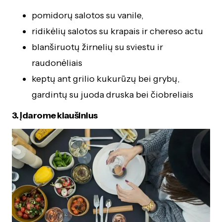
pomidorų salotos su vanile,
ridikėlių salotos su krapais ir chereso actu
blanširuotų žirnelių su sviestu ir
raudonėliais
keptų ant grilio kukurūzų bei grybų,
gardintų su juoda druska bei čiobreliais
3. Įdarome kiaušinius