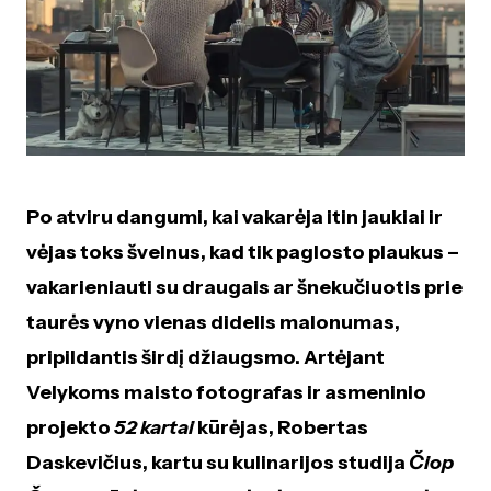
Po atviru dangumi, kai vakarėja itin jaukiai ir
vėjas toks švelnus, kad tik paglosto plaukus –
vakarieniauti su draugais ar šnekučiuotis prie
taurės vyno vienas didelis malonumas,
pripildantis širdį džiaugsmo. Artėjant
Velykoms maisto fotografas ir asmeninio
projekto
52 kartai
kūrėjas, Robertas
Daskevičius, kartu su kulinarijos studija
Čiop