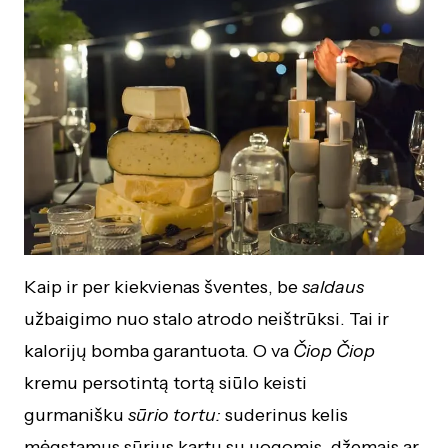
Kaip ir per kiekvienas šventes, be
saldaus
užbaigimo nuo stalo atrodo neištrūksi. Tai ir
kalorijų bomba garantuota. O va
Čiop Čiop
kremu persotintą tortą siūlo keisti
gurmanišku
sūrio tortu:
suderinus kelis
mėgstamus sūrius kartu su uogomis, džemais ar