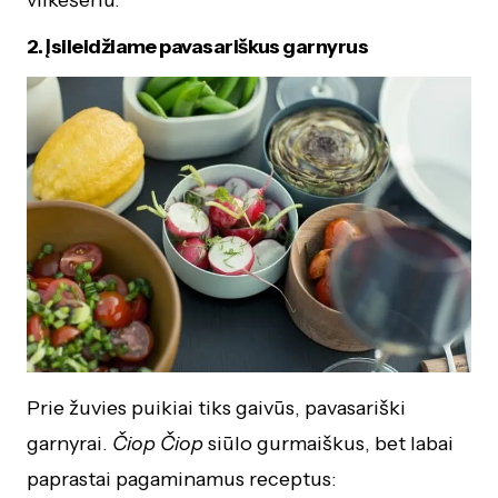
2. Įsileidžiame pavasariškus garnyrus
Prie žuvies puikiai tiks gaivūs, pavasariški
garnyrai.
Čiop Čiop
siūlo gurmaiškus, bet labai
paprastai pagaminamus receptus: