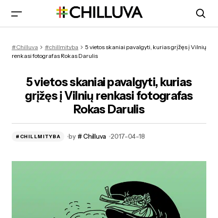
5 vietos skaniai pavalgyti, kurias grįžęs į Vilnių renkasi
#Chilluva
#chillmityba
5 vietos skaniai pavalgyti, kurias grįžęs į Vilnių
fotografas Rokas Darulis
renkasi fotografas Rokas Darulis
5 vietos skaniai pavalgyti, kurias
grįžęs į Vilnių renkasi fotografas
Rokas Darulis
by
# Chilluva
2017-04-18
#CHILLMITYBA