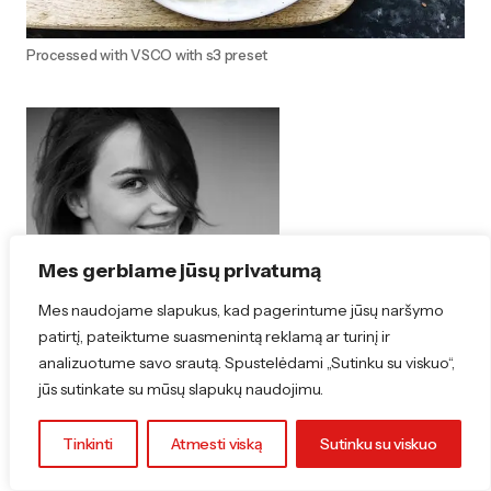
Processed with VSCO with s3 preset
Julija
Mes gerbiame jūsų privatumą
Mes naudojame slapukus, kad pagerintume jūsų naršymo
patirtį, pateiktume suasmenintą reklamą ar turinį ir
analizuotume savo srautą. Spustelėdami „Sutinku su viskuo“,
jūs sutinkate su mūsų slapukų naudojimu.
Steponavičiūtė
yra manekenė kuri ne tik valgo,
bet ir be proto mėgsta gaminti. Autobusus
Tinkinti
Atmesti viską
Sutinku su viskuo
pakeitusi lėktuvais, dažnai laiką leidžia velnias