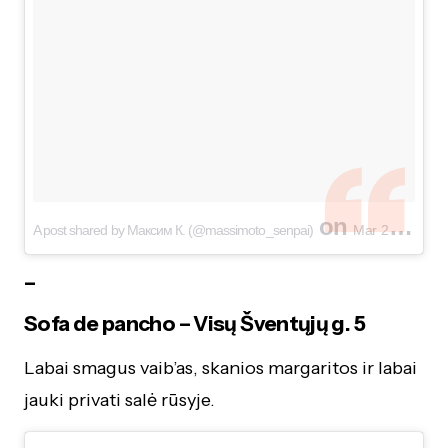
on
A post shared by Максим К. (@massimoto_senpai)
Mar 24, 2017 at 1:55pm PDT
–
Sofa de pancho – Visų Šventųjų g. 5
Labai smagus vaib’as, skanios margaritos ir labai
jauki privati salė rūsyje.