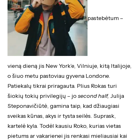
pastebėtum –
vieną dieną jis New York’e, Vilniuje, kitą Italijoje,
o šiuo metu pastoviau gyvena Londone.
Patiekalų tikrai priragauta. Plius Rokas turi
šiokių tokių privilegijų – jo
second half,
Julija
Steponavičiūtė, gamina taip, kad džiaugiasi
sveikas kūnas, akys ir tysta seilės. Suprask,
kartelė kyla. Todėl kausiu Roko, kurias vietas
pietums ar vakarienei jis renkasi mieliausiai kai