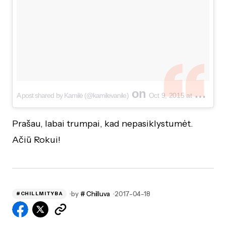
on
A post shared by Kamilė (@kamilevanile)
Oct 9, 2015 at 11:18am PDT
Prašau, labai trumpai, kad nepasiklystumėt.
Ačiū Rokui!
by
# Chilluva
2017-04-18
#CHILLMITYBA