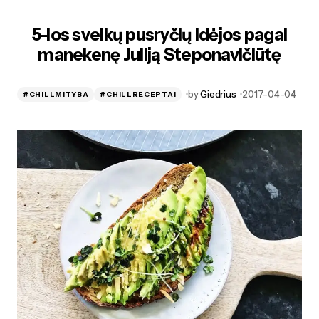
5-ios sveikų pusryčių idėjos pagal
manekenę Juliją Steponavičiūtę
by
Giedrius
2017-04-04
#CHILLMITYBA
#CHILLRECEPTAI