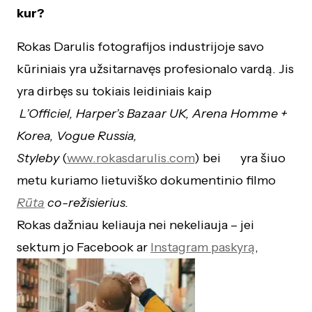
kur?
Rokas Darulis fotografijos industrijoje savo
kūriniais yra užsitarnavęs profesionalo vardą. Jis
yra dirbęs su tokiais leidiniais kaip
L’Officiel, Harper’s Bazaar UK, Arena Homme +
Korea, Vogue Russia,
Styleby
(
www.rokasdarulis.com
)
bei yra šiuo
metu kuriamo lietuviško dokumentinio filmo
Rūta
co-režisierius.
Rokas dažniau keliauja nei nekeliauja – jei
sektum jo Facebook ar
Instagram paskyrą
,