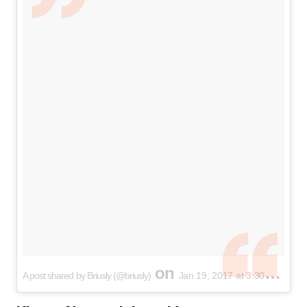
on
A post shared by Briusly (@briusly)
Jan 19, 2017 at 3:30am PST