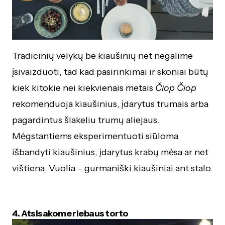
Tradicinių velykų be kiaušinių net negalime
įsivaizduoti, tad kad pasirinkimai ir skoniai būtų
kiek kitokie nei kiekvienais metais
Čiop Čiop
rekomenduoja kiaušinius, įdarytus trumais arba
pagardintus šlakeliu trumų aliejaus.
Mėgstantiems eksperimentuoti siūloma
išbandyti kiaušinius, įdarytus krabų mėsa ar net
vištiena. Vuolia – gurmaniški kiaušiniai ant stalo.
4. Atsisakome riebaus torto