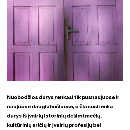
Nuobodžios durys renkasi tik pusnaujuose ir
naujuose daugiabučiuose, o čia susirenka
durys iš įvairių istorinių dešimtmečių,
kultūrinių sričių ir įvairių profesijų bei