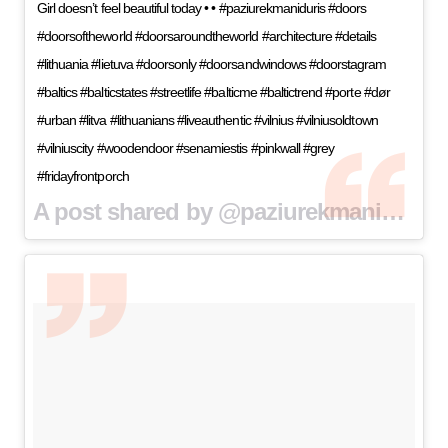
Girl doesn’t feel beautiful today • • #paziurekmaniduris #doors
#doorsoftheworld #doorsaroundtheworld #architecture #details
#lithuania #lietuva #doorsonly #doorsandwindows #doorstagram
#baltics #balticstates #streetlife #balticme #baltictrend #porte #dør
#urban #litva #lithuanians #liveauthentic #vilnius #vilniusoldtown
#vilniuscity #woodendoor #senamiestis #pinkwall #grey
#fridayfrontporch
A post shared by @paziurekmaniduris on