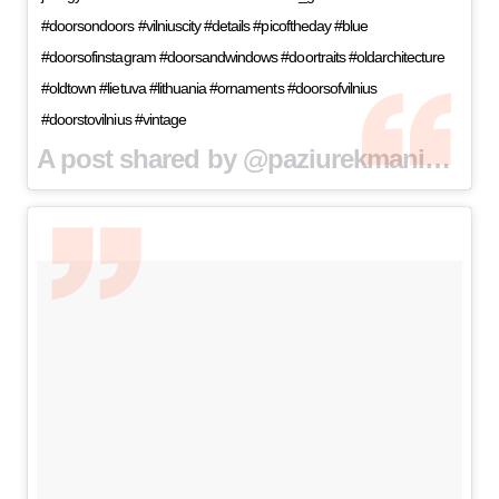
#doorsondoors #vilniuscity #details #picoftheday #blue
#doorsofinstagram #doorsandwindows #doortraits #oldarchitecture
#oldtown #lietuva #lithuania #ornaments #doorsofvilnius
#doorstovilnius #vintage
A post shared by @paziurekmaniduris on