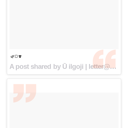
🌿🍞🍄
A post shared by Ū ilgoji | letter@uilgoji.lt (@uilgoji) on