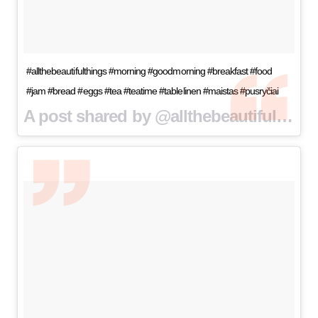
#allthebeautifulthings #morning #goodmorning #breakfast #food
#jam #bread #eggs #tea #teatime #tablelinen #maistas #pusryčiai
A post shared by @allthebeautifulthingsblog on