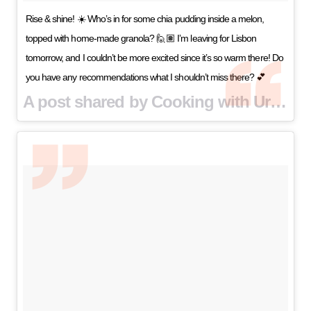
Rise & shine! ☀️ Who’s in for some chia pudding inside a melon,
topped with home-made granola? 🙋🏽 I’m leaving for Lisbon
tomorrow, and I couldn’t be more excited since it’s so warm there! Do
you have any recommendations what I shouldn’t miss there? 💕
A post shared by Cooking with Urtė (@cookingwithurte) on