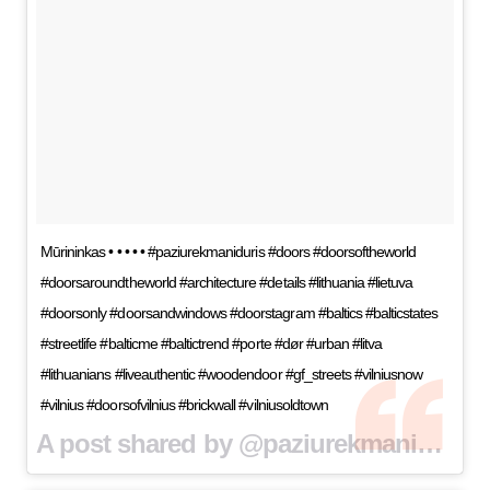
Mūrininkas • • • • • #paziurekmaniduris #doors #doorsoftheworld
#doorsaroundtheworld #architecture #details #lithuania #lietuva
#doorsonly #doorsandwindows #doorstagram #baltics #balticstates
#streetlife #balticme #baltictrend #porte #dør #urban #litva
#lithuanians #liveauthentic #woodendoor #gf_streets #vilniusnow
#vilnius #doorsofvilnius #brickwall #vilniusoldtown
A post shared by @paziurekmaniduris on