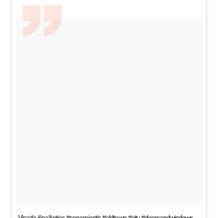
Visada išpažinties #senamiestis #oldtown #city #doorsandwindows