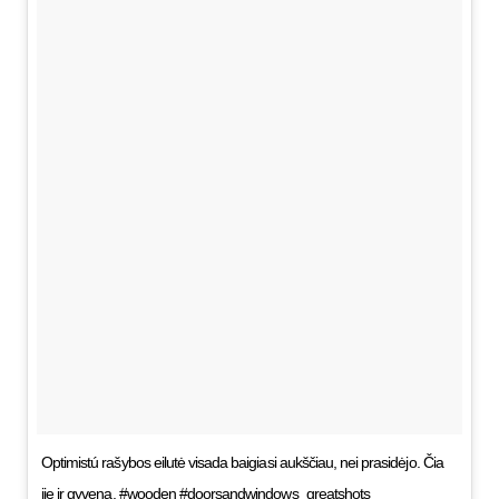
Optimistú rašybos eilutė visada baigiasi aukščiau, nei prasidėjo. Čia
jie ir gyvena. #wooden #doorsandwindows_greatshots