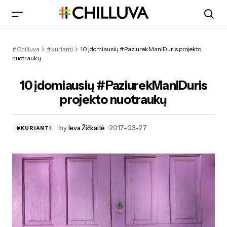
10 įdomiausių #PaziurekManIDuris projekto nuotraukų
#Chilluva
#kurianti
10 įdomiausių #PaziurekManIDuris projekto
nuotraukų
10 įdomiausių #PaziurekManIDuris
projekto nuotraukų
by
Ieva Žičkaitė
2017-03-27
#KURIANTI