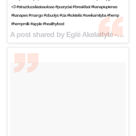
<3 #strazduzaliasisauksas #pusryciai #breakfast #kanapiupienas
#kanapes #mango #obuolys #cia #kokteilis #sveikamityba #hemp
#hempmilk #apple #healthyfood
A post shared by Eglė Akelaitytė -Vertelkė (@egle_akelaityte_vertelke) on