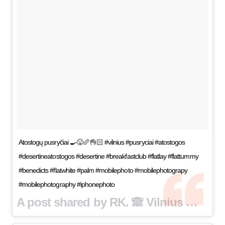
Atostogų pusryčiai 🍳😛🥖👌🏻 #vilnius #pusryciai #atostogos
#desertineatostogos #desertine #breakfastclub #flatlay #flattummy
#benedicts #flatwhite #palm #mobilephoto #mobilephotograpy
#mobilephotography #iphonephoto
A post shared by RK. 🙈 Vilnius 🇱🇹👌🏻 (@rado940) on