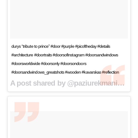
durys “tribute to prince” #door #purple #picoftheday #details
#architecture #doortraits #doorsofinstagram #doorsandwindows
#doorsworldwide #doorsonly #doorsondoors
#doorsandwindows_greatshots #wooden #kavarskas #reflection
A post shared by @paziurekmaniduris on