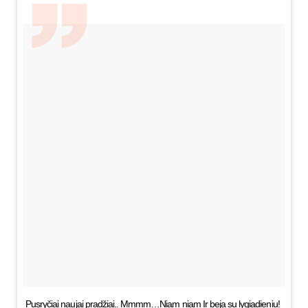
Pusryčiai naujai pradžiai.. Mmmm…Niam niam Ir beja su lygiadieniu!