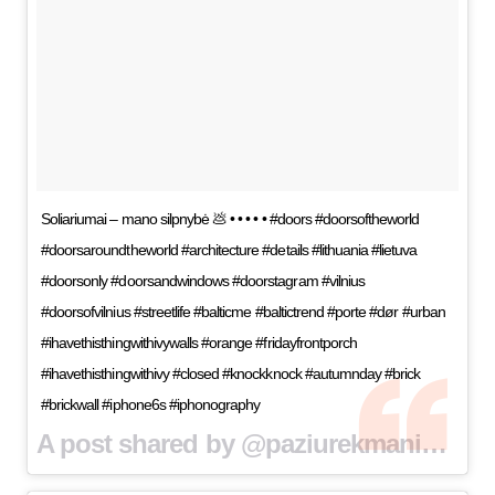
Soliariumai – mano silpnybė 💩 • • • • • #doors #doorsoftheworld
#doorsaroundtheworld #architecture #details #lithuania #lietuva
#doorsonly #doorsandwindows #doorstagram #vilnius
#doorsofvilnius #streetlife #balticme #baltictrend #porte #dør #urban
#ihavethisthingwithivywalls #orange #fridayfrontporch
#ihavethisthingwithivy #closed #knockknock #autumnday #brick
#brickwall #iphone6s #iphonography
A post shared by @paziurekmaniduris on