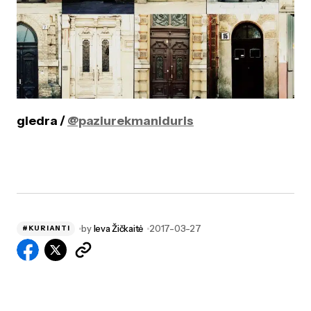
giedra /
@paziurekmaniduris
by
Ieva Žičkaitė
2017-03-27
#KURIANTI