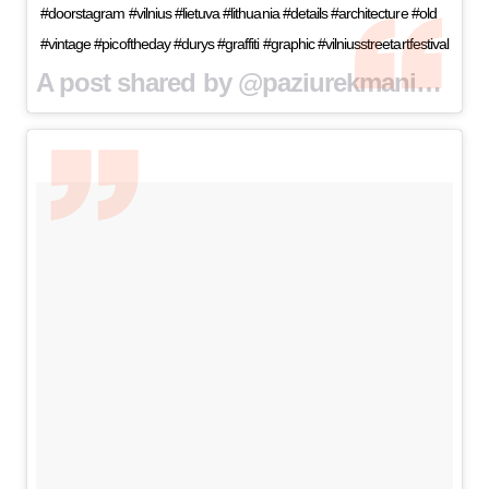
#doorstagram #vilnius #lietuva #lithuania #details #architecture #old
#vintage #picoftheday #durys #graffiti #graphic #vilniusstreetartfestival
A post shared by @paziurekmaniduris on