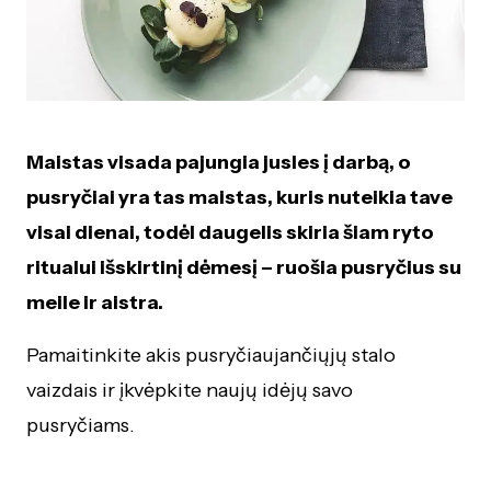
Maistas visada pajungia jusles į darbą, o
pusryčiai yra tas maistas, kuris nuteikia tave
visai dienai, todėl daugelis skiria šiam ryto
ritualui išskirtinį dėmesį – ruošia pusryčius su
meile ir aistra.
Pamaitinkite akis pusryčiaujančiųjų stalo
vaizdais ir įkvėpkite naujų idėjų savo
pusryčiams.