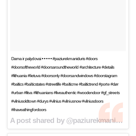
Dama ir palydovai • • • • • #paziurekmaniduris #doors
#doorsoftheworld #doorsaroundtheworld #architecture #details
#lithuania #lietuva #doorsonly #doorsandwindows #doorstagram
#baltics #balticstates #streetlife #balticme #baltictrend #porte #dør
#urban #litva #lithuanians #liveauthentic #woodendoor #gf_streets
#vilniusoldtown #durys #vilnius #vilniusnow #vilniusdoors
#ihaveathingfordoors
A post shared by @paziurekmaniduris on