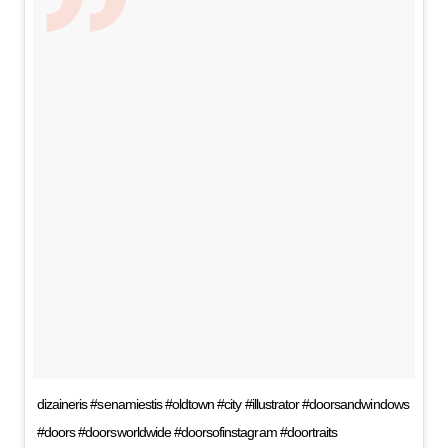
dizaineris #senamiestis #oldtown #city #illustrator #doorsandwindows
#doors #doorsworldwide #doorsofinstagram #doortraits