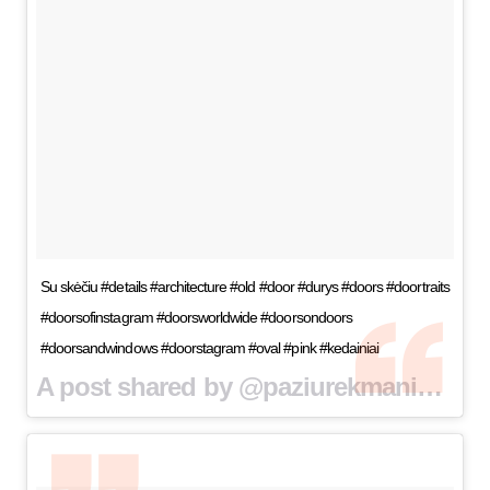
Su skėčiu #details #architecture #old #door #durys #doors #doortraits
#doorsofinstagram #doorsworldwide #doorsondoors
#doorsandwindows #doorstagram #oval #pink #kedainiai
A post shared by @paziurekmaniduris on