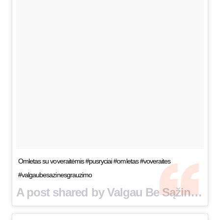
Omletas su voveraitėmis #pusryciai #omletas #voveraites
#valgaubesazinesgrauzimo
A post shared by Valgau Be Sąžinės Graužimo (@eat_guilt_free) on