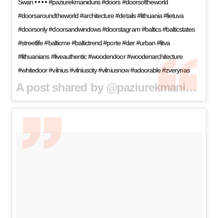
Swan • • • • #paziurekmaniduris #doors #doorsoftheworld
#doorsaroundtheworld #architecture #details #lithuania #lietuva
#doorsonly #doorsandwindows #doorstagram #baltics #balticstates
#streetlife #balticme #baltictrend #porte #dør #urban #litva
#lithuanians #liveauthentic #woodendoor #woodenarchitecture
#whitedoor #vilnius #vilniuscity #vilniusnow #adoorable #zverynas
A post shared by @paziurekmaniduris on