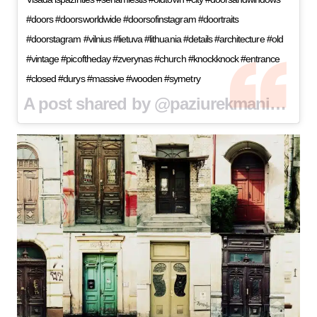
#doors #doorsworldwide #doorsofinstagram #doortraits
#doorstagram #vilnius #lietuva #lithuania #details #architecture #old
#vintage #picoftheday #zverynas #church #knockknock #entrance
#closed #durys #massive #wooden #symetry
A post shared by @paziurekmaniduris on